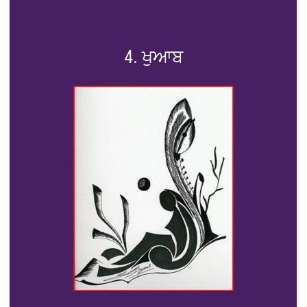
4. ਖੁਆਬ