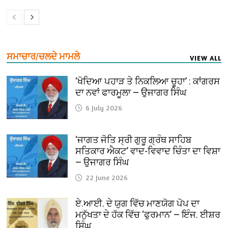
ਸਮਾਚਾਰ/ਚਲਦੇ ਮਾਮਲੇ
VIEW ALL
‘ਖੋਦਿਆ ਪਹਾੜ ਤੇ ਨਿਕਲਿਆ ਚੂਹਾ’ : ਕਾਂਗਰਸ
ਦਾ ਨਵਾਂ ਫਾਰਮੂਲਾ — ਉਜਾਗਰ ਸਿੰਘ
6 July 2026
‘ਜਾਗਤ ਜੋਤਿ ਸ੍ਰੀ ਗੁਰੂ ਗ੍ਰੰਥ ਸਾਹਿਬ
ਸਤਿਕਾਰ ਐਕਟ’ ਵਾਦ-ਵਿਵਾਦ ਚਿੰਤਾ ਦਾ ਵਿਸ਼ਾ
— ਉਜਾਗਰ ਸਿੰਘ
22 June 2026
ਏ.ਆਈ. ਦੇ ਯੁਗ ਵਿੱਚ ਮਾਣਯੋਗ ਪੋਪ ਦਾ
ਮਨੁੱਖਤਾ ਦੇ ਹੱਕ ਵਿੱਚ ‘ਫੁਰਮਾਨ’ — ਇੰਜ. ਈਸ਼ਰ
ਸਿੰਘ