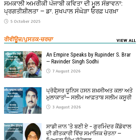
ਸਮਕਾਲੀ ਅਮਰੀਕੀ ਪੰਜਾਬੀ ਕਵਿਤਾ ਦੀ ਮੂਲ ਸੰਭਾਵਨਾ:
ਪ੍ਰਗਤੀਸ਼ੀਲਤਾ — ਡਾ. ਸੁਖਪਾਲ ਸੰਘੇੜਾ ਓਰਫ਼ ਪਰਖ਼ਾ
5 October 2025
ਰੀਵੀਊਜ਼/ਪੁਸਤਕ-ਚਰਚਾ
VIEW ALL
An Empire Speaks by Rupinder S. Brar
— Ravinder Singh Sodhi
7 August 2026
ਪ੍ਰੋਫੈ਼ਸਰ ਯੂਨਿਸ ਹਸਨ ਸ਼ਖ਼ਸੀਅਤ ਕਲਾ ਅਤੇ
ਮੁਲਾਕਾਤਾਂ— ਸਲੀਮ ਆਫ਼ਤਾਬ ਸਲੀਮ ਕਸੂਰੀ
3 August 2026
ਸਾਡੀ ਜਾਨ ‘ਤੇ ਬਣੀ ਏ – ਗੁਰਮਿੰਦਰ ਕੈਂਡੋਵਾਲ
ਦੀ ਗੀਤਕਾਰੀ ਵਿੱਚ ਸਮਾਜਿਕ ਚੇਤਨਾ —