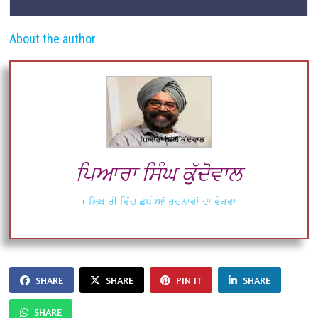
About the author
ਪਿਆਰਾ ਸਿੰਘ ਕੁੱਦੋਵਾਲ
+ ਲਿਖਾਰੀ ਵਿੱਚ ਛਪੀਆਂ ਰਚਨਾਵਾਂ ਦਾ ਵੇਰਵਾ
SHARE
SHARE
PIN IT
SHARE
SHARE