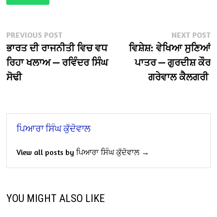
Post
Previous
N
PREVIOUS POST
NEXT POST
post:
po
ਭਾਰਤ ਦੀ ਰਾਜਨੀਤੀ ਵਿਚ ਵਧ
ਵਿਸ਼ੇਸ਼: ਵੇਖਿਆ ਸੁਣਿਆਂ
navigation
ਰਿਹਾ ਖਲਾਅ — ਰਵਿੰਦਰ ਸਿੰਘ
ਪਾਤਰ — ਗੁਰਦੀਸ਼ ਕੌਰ
ਸੋਢੀ
ਗਰੇਵਾਲ ਕੈਲਗਰੀ
ਪਿਆਰਾ ਸਿੰਘ ਕੁੱਦੋਵਾਲ
View all posts by ਪਿਆਰਾ ਸਿੰਘ ਕੁੱਦੋਵਾਲ →
YOU MIGHT ALSO LIKE