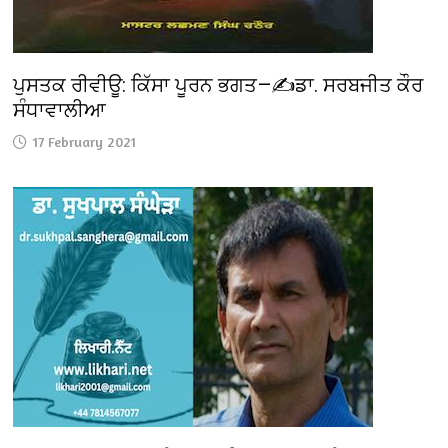
ਪੁਸਤਕ ਰੀਵੀਊ: ਕਿੱਸਾ ਪੂਰਨ ਭਗਤ—✍️ਡਾ. ਸਰਬਜੀਤ ਕੌਰ
ਸੰਧਾਵਾਲੀਆ
17 February 2021