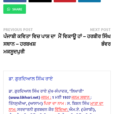
SHARE
Post
Previous
N
PREVIOUS POST
NEXT POST
post:
po
ਪੰਜਾਬੀ ਕਵਿਤਾ ਵਿਚ ਪਾਸ਼ ਦਾ
ਮੈਂ ਵਿਕਾਊ ਹਾਂ – ਹਰਬੀਰ ਸਿੰਘ
navigation
ਸਥਾਨ – ਹਰਬਖਸ਼
ਭੰਵਰ
ਮਕਸੂਦਪੁਰੀ
ਡਾ. ਗੁਰਦਿਆਲ ਸਿੰਘ ਰਾਏ
ਡਾ. ਗੁਰਦਿਆਲ ਸਿੰਘ ਰਾਏ
ਮੁੱਖ-ਸੰਪਾਦਕ,
‘ਲਿਖਾਰੀ’
(www.likhari.net)
ਜਨਮ :
1 ਮਈ 1937
ਜਨਮ ਸਥਾਨ
:
ਤਿੰਨਸੁਖੀਆ, (ਆਸਾਮ)
ਪਿਤਾ ਦਾ ਨਾਮ :
ਸ. ਬਿਸ਼ਨ ਸਿੰਘ
ਮਾਤਾ ਦਾ
ਨਾਮ:
ਸਰਦਾਰਨੀ ਗੁਰਬਚਨ ਕੌਰ
ਵਿੱਦਿਆ:
ਐਮ.ਏ. (ਪੰਜਾਬੀ),