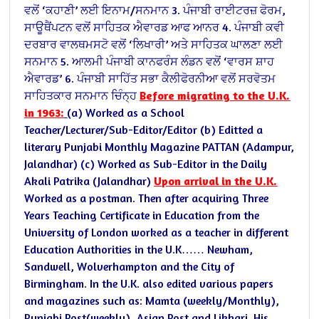
ਵਲੋਂ ‘ਕਹਾਣੀ’ ਲਈ ਇਨਾਮ/ਸਨਮਾਨ
3. ਪੰਜਾਬੀ ਰਾਈਟਰਜ਼ ਫੋਰਮ,
ਸਾਊਥੈਂਪਟਨ ਵਲੋਂ ਸਾਹਿਤਕ ਐਵਾਰਡ ਆਫ ਆਨਰ
4. ਪੰਜਾਬੀ ਕਵੀ
ਦਰਬਾਰ ਵਾਲਥਮਸਟੋ ਵਲੋਂ ‘ਲਿਖਾਰੀ’ ਅਤੇ ਸਾਹਿਤਕ ਘਾਲਣਾ ਲਈ
ਸਨਮਾਨ
5. ਆਲਮੀ ਪੰਜਾਬੀ ਕਾਨਫਰੰਸ ਲੰਡਨ ਵਲੋਂ ‘ਵਾਰਸ ਸ਼ਾਹ
ਐਵਾਰਡ’
6. ਪੰਜਾਬੀ ਸਾਹਿੱਤ ਸਭਾ ਕੈਲੀਫੋਰਨੀਆ ਵਲੋਂ ਸਰਵੋਤਮ
ਸਾਹਿਤਕਾਰ ਸਨਮਾਨ ਚਿੰਨ੍ਹ
Before migrating to the U.K.
in 1963:
(a) Worked as a School
Teacher/Lecturer/Sub-Editor/Editor
(b) Editted a
literary Punjabi Monthly Magazine PATTAN (Adampur,
Jalandhar)
(c) Worked as Sub-Editor in the Daily
Akali Patrika (Jalandhar)
Upon arrival in the U.K.
Worked as a postman. Then after acquiring Three
Years Teaching Certificate in Education from the
University of London worked as a teacher in different
Education Authorities in the U.K…… Newham,
Sandwell, Wolverhampton and the City of
Birmingham. In the U.K. also edited various papers
and magazines such as: Mamta (weekly/Monthly),
Punjabi Post(weekly), Asian Post and Likhari.
His