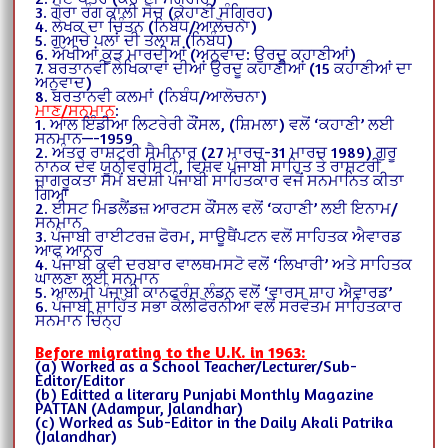
3. ਗੋਰਾ ਰੰਗ ਕਾਲੀ ਸੋਚ (ਕਹਾਣੀ ਸੰਗ੍ਰਿਹ)
4. ਲੇਖਕ ਦਾ ਚਿੰਤਨ (ਨਿਬੰਧ/ਆਲੋਚਨਾ)
5. ਗੁਆਚੇ ਪਲਾਂ ਦੀ ਤਲਾਸ਼ (ਨਿਬੰਧ)
6. ਅੱਖੀਆਂ ਕੂੜ ਮਾਰਦੀਆਂ (ਅਨੁਵਾਦ: ਉਰਦੂ ਕਹਾਣੀਆਂ)
7. ਬਰਤਾਨਵੀ ਲੇਖਿਕਾਵਾਂ ਦੀਆਂ ਉਰਦੂ ਕਹਾਣੀਆਂ (15 ਕਹਾਣੀਆਂ ਦਾ
ਅਨੁਵਾਦ)
8. ਬਰਤਾਨਵੀ ਕਲਮਾਂ (ਨਿਬੰਧ/ਆਲੋਚਨਾ)
ਮਾਣ/ਸਨਮਾਨ
:
1. ਆਲ ਇੰਡੀਆ ਲਿਟਰੇਰੀ ਕੌਂਸਲ, (ਸ਼ਿਮਲਾ) ਵਲੋਂ ‘ਕਹਾਣੀ’ ਲਈ
ਸਨਮਾਨ—-1959
2. ਅੰਤਰ ਰਾਸ਼ਟਰੀ ਸੈਮੀਨਾਰ (27 ਮਾਰਚ-31 ਮਾਰਚ 1989) ਗੁਰੂ
ਨਾਨਕ ਦੇਵ ਯੂਨੀਵਰਸਿਟੀ, ਵਿਸ਼ਵ ਪੰਜਾਬੀ ਸਾਹਿਤ ਤੇ ਰਾਸ਼ਟਰੀ
ਜਾਗਰੂਕਤਾ ਸਮੇਂ ਬਦੇਸ਼ੀ ਪੰਜਾਬੀ ਸਾਹਿਤਕਾਰ ਵਜੋਂ ਸਨਮਾਨਿਤ ਕੀਤਾ
ਗਿਆ
2. ਈਸਟ ਮਿਡਲੈਂਡਜ਼ ਆਰਟਸ ਕੌਂਸਲ ਵਲੋਂ ‘ਕਹਾਣੀ’ ਲਈ ਇਨਾਮ/
ਸਨਮਾਨ
3. ਪੰਜਾਬੀ ਰਾਈਟਰਜ਼ ਫੋਰਮ, ਸਾਊਥੈਂਪਟਨ ਵਲੋਂ ਸਾਹਿਤਕ ਐਵਾਰਡ
ਆਫ ਆਨਰ
4. ਪੰਜਾਬੀ ਕਵੀ ਦਰਬਾਰ ਵਾਲਥਮਸਟੋ ਵਲੋਂ ‘ਲਿਖਾਰੀ’ ਅਤੇ ਸਾਹਿਤਕ
ਘਾਲਣਾ ਲਈ ਸਨਮਾਨ
5. ਆਲਮੀ ਪੰਜਾਬੀ ਕਾਨਫਰੰਸ ਲੰਡਨ ਵਲੋਂ ‘ਵਾਰਸ ਸ਼ਾਹ ਐਵਾਰਡ’
6. ਪੰਜਾਬੀ ਸਾਹਿੱਤ ਸਭਾ ਕੈਲੀਫੋਰਨੀਆ ਵਲੋਂ ਸਰਵੋਤਮ ਸਾਹਿਤਕਾਰ
ਸਨਮਾਨ ਚਿੰਨ੍ਹ
Before migrating to the U.K. in 1963:
(a) Worked as a School Teacher/Lecturer/Sub-
Editor/Editor
(b) Editted a literary Punjabi Monthly Magazine
PATTAN (Adampur, Jalandhar)
(c) Worked as Sub-Editor in the Daily Akali Patrika
(Jalandhar)