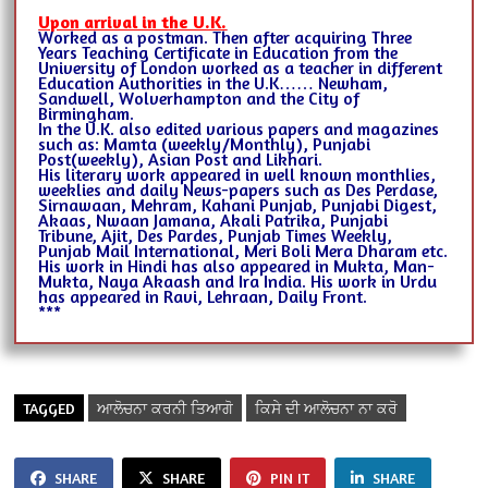
Upon arrival in the U.K.
Worked as a postman. Then after acquiring Three
Years Teaching Certificate in Education from the
University of London worked as a teacher in different
Education Authorities in the U.K…… Newham,
Sandwell, Wolverhampton and the City of
Birmingham.
In the U.K. also edited various papers and magazines
such as: Mamta (weekly/Monthly), Punjabi
Post(weekly), Asian Post and Likhari.
His literary work appeared in well known monthlies,
weeklies and daily News-papers such as Des Perdase,
Sirnawaan, Mehram, Kahani Punjab, Punjabi Digest,
Akaas, Nwaan Jamana, Akali Patrika, Punjabi
Tribune, Ajit, Des Pardes, Punjab Times Weekly,
Punjab Mail International, Meri Boli Mera Dharam etc.
His work in Hindi has also appeared in Mukta, Man-
Mukta, Naya Akaash and Ira India. His work in Urdu
has appeared in Ravi, Lehraan, Daily Front.
***
TAGGED
ਆਲੋਚਨਾ ਕਰਨੀ ਤਿਆਗੋ
ਕਿਸੇ ਦੀ ਆਲੋਚਨਾ ਨਾ ਕਰੋ
SHARE
SHARE
PIN IT
SHARE