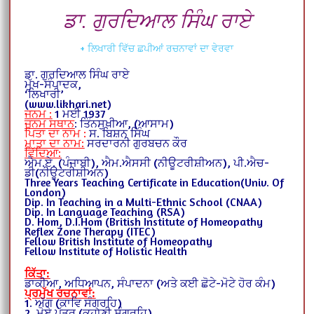
ਡਾ. ਗੁਰਦਿਆਲ ਸਿੰਘ ਰਾਏ
+ ਲਿਖਾਰੀ ਵਿੱਚ ਛਪੀਆਂ ਰਚਨਾਵਾਂ ਦਾ ਵੇਰਵਾ
ਡਾ. ਗੁਰਦਿਆਲ ਸਿੰਘ ਰਾਏ
ਮੁੱਖ-ਸੰਪਾਦਕ,
‘ਲਿਖਾਰੀ’
(www.likhari.net)
ਜਨਮ :
1 ਮਈ 1937
ਜਨਮ ਸਥਾਨ
: ਤਿੰਨਸੁਖੀਆ, (ਆਸਾਮ)
ਪਿਤਾ ਦਾ ਨਾਮ :
ਸ. ਬਿਸ਼ਨ ਸਿੰਘ
ਮਾਤਾ ਦਾ ਨਾਮ:
ਸਰਦਾਰਨੀ ਗੁਰਬਚਨ ਕੌਰ
ਵਿੱਦਿਆ:
ਐਮ.ਏ. (ਪੰਜਾਬੀ), ਐਮ.ਐਸਸੀ (ਨੀਊਟਰੀਸ਼ੀਅਨ), ਪੀ.ਐਚ-
ਡੀ(ਨੀਊਟਰੀਸ਼ੀਅਨ)
Three Years Teaching Certificate in Education(Univ. Of
London)
Dip. In Teaching in a Multi-Ethnic School (CNAA)
Dip. In Language Teaching (RSA)
D. Hom, D.I.Hom (British Institute of Homeopathy
Reflex Zone Therapy (ITEC)
Fellow British Institute of Homeopathy
Fellow Institute of Holistic Health
ਕਿੱਤਾ:
ਡਾਕੀਆ, ਅਧਿਆਪਨ, ਸੰਪਾਦਨਾ (ਅਤੇ ਕਈ ਛੋਟੇ-ਮੋਟੇ ਹੋਰ ਕੰਮ)
ਪ੍ਰਮੁੱਖ ਰਚਨਾਵਾਂ:
1. ਅੱਗ (ਕਾਵਿ ਸੰਗ੍ਰਹਿ)
2. ਮੋਏ ਪੱਤਰ (ਕਹਾਣੀ ਸੰਗ੍ਰਹਿ)