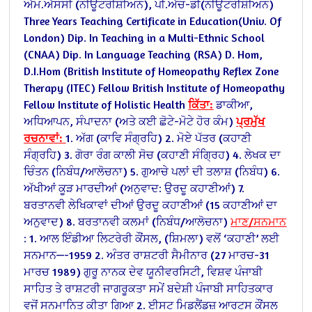
ਐਮ.ਐਸਸੀ (ਨੀਊਟਰੀਸ਼ੀਅਨ), ਪੀ.ਐਚ-ਡੀ(ਨੀਊਟਰੀਸ਼ੀਅਨ)
Three Years Teaching Certificate in Education(Univ. Of
London)
Dip. In Teaching in a Multi-Ethnic School
(CNAA)
Dip. In Language Teaching (RSA)
D. Hom,
D.I.Hom (British Institute of Homeopathy
Reflex Zone
Therapy (ITEC)
Fellow British Institute of Homeopathy
Fellow Institute of Holistic Health
ਕਿੱਤਾ:
ਡਾਕੀਆ,
ਅਧਿਆਪਨ, ਸੰਪਾਦਨਾ (ਅਤੇ ਕਈ ਛੋਟੇ-ਮੋਟੇ ਹੋਰ ਕੰਮ)
ਪ੍ਰਮੁੱਖ
ਰਚਨਾਵਾਂ:
1. ਅੱਗ (ਕਾਵਿ ਸੰਗ੍ਰਹਿ)
2. ਮੋਏ ਪੱਤਰ (ਕਹਾਣੀ
ਸੰਗ੍ਰਹਿ)
3. ਗੋਰਾ ਰੰਗ ਕਾਲੀ ਸੋਚ (ਕਹਾਣੀ ਸੰਗ੍ਰਿਹ)
4. ਲੇਖਕ ਦਾ
ਚਿੰਤਨ (ਨਿਬੰਧ/ਆਲੋਚਨਾ)
5. ਗੁਆਚੇ ਪਲਾਂ ਦੀ ਤਲਾਸ਼ (ਨਿਬੰਧ)
6.
ਅੱਖੀਆਂ ਕੂੜ ਮਾਰਦੀਆਂ (ਅਨੁਵਾਦ: ਉਰਦੂ ਕਹਾਣੀਆਂ)
7.
ਬਰਤਾਨਵੀ ਲੇਖਿਕਾਵਾਂ ਦੀਆਂ ਉਰਦੂ ਕਹਾਣੀਆਂ (15 ਕਹਾਣੀਆਂ ਦਾ
ਅਨੁਵਾਦ)
8. ਬਰਤਾਨਵੀ ਕਲਮਾਂ (ਨਿਬੰਧ/ਆਲੋਚਨਾ)
ਮਾਣ/ਸਨਮਾਨ
:
1. ਆਲ ਇੰਡੀਆ ਲਿਟਰੇਰੀ ਕੌਂਸਲ, (ਸ਼ਿਮਲਾ) ਵਲੋਂ ‘ਕਹਾਣੀ’ ਲਈ
ਸਨਮਾਨ—-1959
2. ਅੰਤਰ ਰਾਸ਼ਟਰੀ ਸੈਮੀਨਾਰ (27 ਮਾਰਚ-31
ਮਾਰਚ 1989) ਗੁਰੂ ਨਾਨਕ ਦੇਵ ਯੂਨੀਵਰਸਿਟੀ, ਵਿਸ਼ਵ ਪੰਜਾਬੀ
ਸਾਹਿਤ ਤੇ ਰਾਸ਼ਟਰੀ ਜਾਗਰੂਕਤਾ ਸਮੇਂ ਬਦੇਸ਼ੀ ਪੰਜਾਬੀ ਸਾਹਿਤਕਾਰ
ਵਜੋਂ ਸਨਮਾਨਿਤ ਕੀਤਾ ਗਿਆ
2. ਈਸਟ ਮਿਡਲੈਂਡਜ਼ ਆਰਟਸ ਕੌਂਸਲ