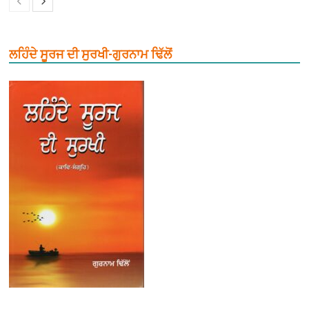
ਲਹਿੰਦੇ ਸੂਰਜ ਦੀ ਸੁਰਖੀ-ਗੁਰਨਾਮ ਢਿੱਲੋਂ