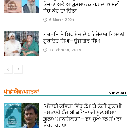
ਯੋਜਨਾ ਅਤੇ ਆਯੁਸ਼ਮਾਨ ਕਾਰਡ ਦਾ ਅਸਲੀ
ਸੱਚ-ਕੱਚ ਦਾ ਚਿੱਠਾ
6 March 2024
ਗੁਰਮਤਿ ਤੇ ਸਿੱਖ ਸੋਚ ਦੇ ਪਹਿਰੇਦਾਰ ਗਿਆਨੀ
ਗੁਰਦਿਤ ਸਿੰਘ— ਉਜਾਗਰ ਸਿੰਘ
27 February 2024
ਪੀਡੀਐਫ/ਪੁਸਤਕਾਂ
VIEW ALL
“ਪੰਜਾਬੀ ਕਵਿਤਾ ਵਿੱਚ ਕੰਮ ‘ਤੇ ਲੱਗੀ ਗ਼ੁਲਾਮੀ–
ਸਮਕਾਲੀ ਪੰਜਾਬੀ ਕਵਿਤਾ ਦੀ ਮੂਲ ਸੀਮਾ:
ਗ਼ੁਲਾਮ ਮਾਨਸਿਕਤਾ”— ਡਾ. ਸੁਖਪਾਲ ਸੰਘੇੜਾ
ਓਰਫ਼ ਪਰਖ਼ਾ