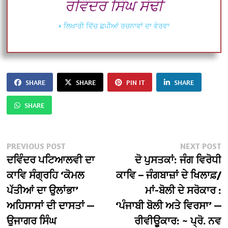
ਰਵਿੰਦਰ ਸਿੰਘ ਸੋਢੀ
+ ਲਿਖਾਰੀ ਵਿੱਚ ਛਪੀਆਂ ਰਚਨਾਵਾਂ ਦਾ ਵੇਰਵਾ
SHARE
SHARE
PIN IT
SHARE
SHARE
Post
Previous
N
PREVIOUS POST
NEXT POST
post:
po
ਦਵਿੰਦਰ ਪਟਿਆਲਵੀ ਦਾ
ਦੋ ਪੁਸਤਕਾਂ: ਜੰਗ ਵਿਰੋਧੀ
navigation
ਕਾਵਿ ਸੰਗ੍ਰਹਿ ‘ਕੋਮਲ
ਕਾਵਿ – ਜੰਗਬਾਜ਼ਾਂ ਦੇ ਖਿਲਾਫ਼/
ਪੱਤੀਆਂ ਦਾ ਉਲਾਂਭਾ’
ਮਾਂ-ਬੋਲੀ ਦੇ ਸਰੋਕਾਰ :
ਅਹਿਸਾਸਾਂ ਦੀ ਦਾਸਤਾਂ —
‘ਪੰਜਾਬੀ ਬੋਲੀ ਅਤੇ ਵਿਰਸਾ’ —
ਉਜਾਗਰ ਸਿੰਘ
ਰੀਵੀਊਕਾਰ: ~ ਪ੍ਰੋ. ਨਵ