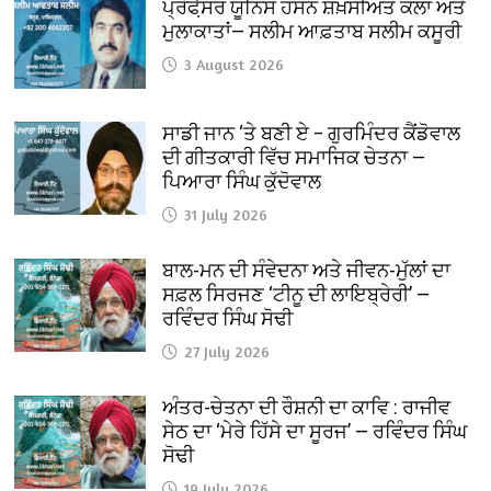
ਪ੍ਰੋਫੈ਼ਸਰ ਯੂਨਿਸ ਹਸਨ ਸ਼ਖ਼ਸੀਅਤ ਕਲਾ ਅਤੇ
ਮੁਲਾਕਾਤਾਂ— ਸਲੀਮ ਆਫ਼ਤਾਬ ਸਲੀਮ ਕਸੂਰੀ
3 August 2026
ਸਾਡੀ ਜਾਨ ‘ਤੇ ਬਣੀ ਏ – ਗੁਰਮਿੰਦਰ ਕੈਂਡੋਵਾਲ
ਦੀ ਗੀਤਕਾਰੀ ਵਿੱਚ ਸਮਾਜਿਕ ਚੇਤਨਾ —
ਪਿਆਰਾ ਸਿੰਘ ਕੁੱਦੋਵਾਲ
31 July 2026
ਬਾਲ-ਮਨ ਦੀ ਸੰਵੇਦਨਾ ਅਤੇ ਜੀਵਨ-ਮੁੱਲਾਂ ਦਾ
ਸਫ਼ਲ ਸਿਰਜਣ ‘ਟੀਨੂ ਦੀ ਲਾਇਬ੍ਰੇਰੀ’ —
ਰਵਿੰਦਰ ਸਿੰਘ ਸੋਢੀ
27 July 2026
ਅੰਤਰ-ਚੇਤਨਾ ਦੀ ਰੌਸ਼ਨੀ ਦਾ ਕਾਵਿ : ਰਾਜੀਵ
ਸੇਠ ਦਾ ‘ਮੇਰੇ ਹਿੱਸੇ ਦਾ ਸੂਰਜ’ — ਰਵਿੰਦਰ ਸਿੰਘ
ਸੋਢੀ
19 July 2026