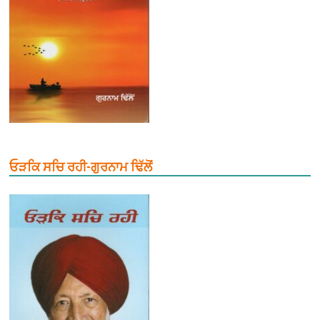
ਓੜਕਿ ਸਚਿ ਰਹੀ-ਗੁਰਨਾਮ ਢਿੱਲੋਂ