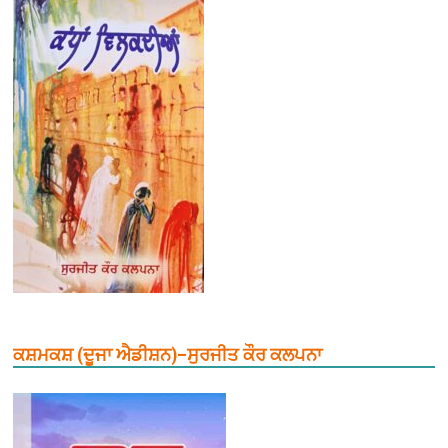
ਕਸ਼ਮਕਸ਼ (ਦੂਜਾ ਐਡੀਸ਼ਨ)–ਸੁਰਜੀਤ ਕੌਰ ਕਲਪਨਾ