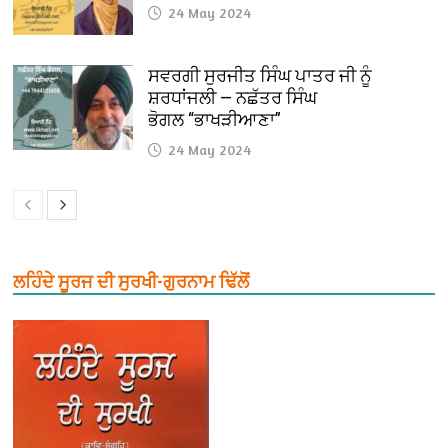
24 May 2024
ਸਵਰਗੀ ਸੁਰਜੀਤ ਸਿੰਘ ਪਾਤਰ ਜੀ ਨੂੰ
ਸ਼ਰਧਾਂਜਲੀ — ਨਛੱਤਰ ਸਿੰਘ
ਭੋਗਲ “ਭਾਖੜੀਆਣਾ”
24 May 2024
ਲਹਿੰਦੇ ਸੂਰਜ ਦੀ ਸੁਰਖੀ-ਗੁਰਨਾਮ ਢਿੱਲੋਂ