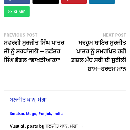
SHARE
Post
Previous
N
PREVIOUS POST
NEXT POST
post:
po
ਸਵਰਗੀ ਸੁਰਜੀਤ ਸਿੰਘ ਪਾਤਰ
ਮਰਹੂਮ ਸ਼ਾਇਰ ਸੁਰਜੀਤ
navigation
ਜੀ ਨੂੰ ਸ਼ਰਧਾਂਜਲੀ — ਨਛੱਤਰ
ਪਾਤਰ ਨੂੰ ਸਮਰਪਿਤ ਰਹੀ
ਸਿੰਘ ਭੋਗਲ “ਭਾਖੜੀਆਣਾ”
ਗ਼ਜ਼ਲ ਮੰਚ ਸਰੀ ਦੀ ਸੁਰੀਲੀ
ਸ਼ਾਮ—ਹਰਦਮ ਮਾਨ
ਬਲਜੀਤ ਖਾਨ, ਮੋਗਾ
Smalsar, Moga, Punjab, India
View all posts by ਬਲਜੀਤ ਖਾਨ, ਮੋਗਾ →