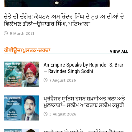
ਚੇਤੇ ਦੀ ਚੰਗੇਰ: ਕੈਪਟਨ ਅਮਰਿੰਦਰ ਸਿੰਘ ਦੇ ਸੁਭਾਅ ਦੀਆਂ ਦੋ
ਵਿਲੱਖਣ ਗੱਲਾਂ—ਉਜਾਗਰ ਸਿੰਘ, ਪਟਿਆਲਾ
9 March 2021
ਰੀਵੀਊਜ਼/ਪੁਸਤਕ-ਚਰਚਾ
VIEW ALL
An Empire Speaks by Rupinder S. Brar
— Ravinder Singh Sodhi
7 August 2026
ਪ੍ਰੋਫੈ਼ਸਰ ਯੂਨਿਸ ਹਸਨ ਸ਼ਖ਼ਸੀਅਤ ਕਲਾ ਅਤੇ
ਮੁਲਾਕਾਤਾਂ— ਸਲੀਮ ਆਫ਼ਤਾਬ ਸਲੀਮ ਕਸੂਰੀ
3 August 2026