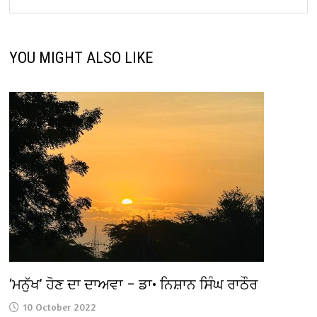
YOU MIGHT ALSO LIKE
‘ਮਨੁੱਖ’ ਹੋਣ ਦਾ ਦਾਅਵਾ – ਡਾ• ਨਿਸ਼ਾਨ ਸਿੰਘ ਰਾਠੌਰ
10 October 2022