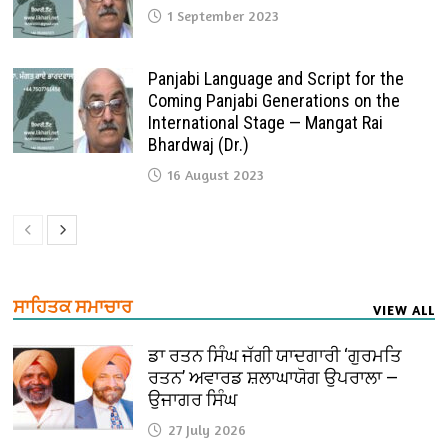
1 September 2023
Panjabi Language and Script for the
Coming Panjabi Generations on the
International Stage — Mangat Rai
Bhardwaj (Dr.)
16 August 2023
ਸਾਹਿਤਕ ਸਮਾਚਾਰ
VIEW ALL
ਡਾ ਰਤਨ ਸਿੰਘ ਜੱਗੀ ਯਾਦਗਾਰੀ ‘ਗੁਰਮਤਿ
ਰਤਨ’ ਅਵਾਰਡ ਸ਼ਲਾਘਾਯੋਗ ਉਪਰਾਲਾ —
ਉਜਾਗਰ ਸਿੰਘ
27 July 2026