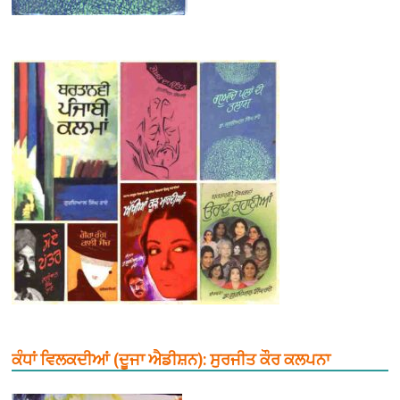
ਕੰਧਾਂ ਵਿਲਕਦੀਆਂ (ਦੂਜਾ ਐਡੀਸ਼ਨ): ਸੁਰਜੀਤ ਕੌਰ ਕਲਪਨਾ