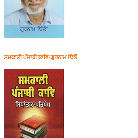
ਸਮਕਾਲੀ ਪੰਜਾਬੀ ਕਾਵਿ-ਗੁਰਨਾਮ ਢਿੱਲੋਂ