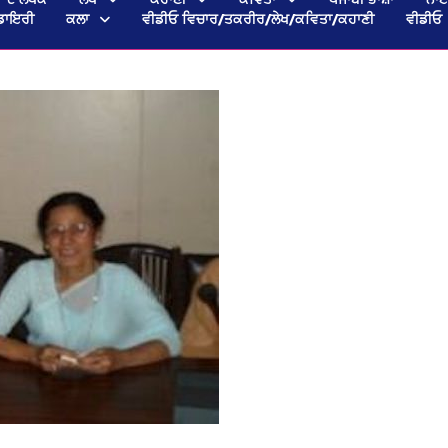
ਡਾਇਰੀ
ਕਲਾ
ਵੀਡੀਓ ਵਿਚਾਰ/ਤਕਰੀਰ/ਲੇਖ/ਕਵਿਤਾ/ਕਹਾਣੀ
ਵੀਡੀਓ