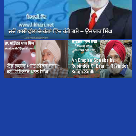
ਜਦੋਂ ਅਸੀਂ ਫੁੱਲਾਂ ਦੇ ਰੰਗਾਂ ਵਿੱਚ ਰੰਗੇ ਗਏ — ਉਜਾਗਰ ਸਿੰਘ
An Empire Speaks by
ਲੋਭ ਲਹਰਿ ਅਤਿ ਨੀਝਰ ਬਾਜੈ —
Rupinder S. Brar — Ravinder
ਡਾ . ਸਤਿੰਦਰ ਪਾਲ ਸਿੰਘ
Singh Sodhi