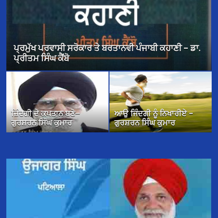
ਪ੍ਰਮੁੱਖ ਪਰਵਾਸੀ ਸਰੋਕਾਰ ਤੇ ਬਰਤਾਨਵੀ ਪੰਜਾਬੀ ਕਹਾਣੀ – ਡਾ.
ਪ੍ਰੀਤਮ ਸਿੰਘ ਕੈਂਬੋ
ਜ਼ਿੰਦਗੀ ਦੇ ਕਪਤਾਨ ਬਣੋ—
ਆਉ ਜਿੰਦਗੀ ਨੂੰ ਨਿਖਾਰੀਏ –
ਗੁਰਸ਼ਰਨ ਸਿੰਘ ਕੁਮਾਰ
ਗੁਰਸ਼ਰਨ ਸਿੰਘ ਕੁਮਾਰ