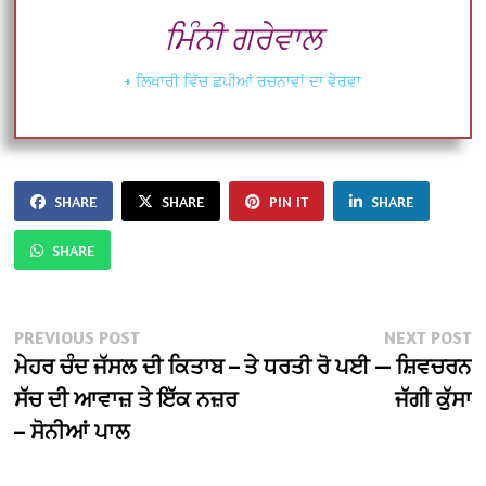
ਮਿੰਨੀ ਗਰੇਵਾਲ
+ ਲਿਖਾਰੀ ਵਿੱਚ ਛਪੀਆਂ ਰਚਨਾਵਾਂ ਦਾ ਵੇਰਵਾ
SHARE
SHARE
PIN IT
SHARE
SHARE
Post
Previous
N
PREVIOUS POST
NEXT POST
post:
po
ਮੇਹਰ ਚੰਦ ਜੱਸਲ ਦੀ ਕਿਤਾਬ –
ਤੇ ਧਰਤੀ ਰੋ ਪਈ — ਸ਼ਿਵਚਰਨ
navigation
ਸੱਚ ਦੀ ਆਵਾਜ਼ ਤੇ ਇੱਕ ਨਜ਼ਰ
ਜੱਗੀ ਕੁੱਸਾ
– ਸੋਨੀਆਂ ਪਾਲ