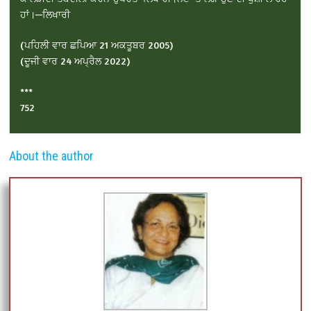
ਹਾਂ।—ਲਿਖਾਰੀ
(ਪਹਿਲੀ ਵਾਰ ਛਪਿਆ 21 ਅਕਤੂਬਰ 2005)
(ਦੂਜੀ ਵਾਰ 24 ਅਪ੍ਰੈਲ 2022)
***
752
About the author