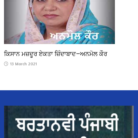
ਕਿਸਾਨ ਮਜ਼ਦੂਰ ਏਕਤਾ ਜ਼ਿੰਦਾਬਾਦ—ਅਨਮੋਲ ਕੌਰ
13 March 2021