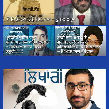
ਜਦੋਂ ਅਸੀਂ ਫੁੱਲਾਂ ਦੇ ਰੰਗਾਂ ਵਿੱਚ ਰੰਗੇ ਗਏ — ਉਜਾਗਰ ਸਿੰਘ
ਪ੍ਰੋਫੈ਼ਸਰ ਯੂਨਿਸ ਹਸਨ
ਸਾਡੀ ਜਾਨ ‘ਤੇ ਬਣੀ ਏ –
ਸ਼ਖ਼ਸੀਅਤ ਕਲਾ ਅਤੇ ਮੁਲਾਕਾਤਾਂ
ਗੁਰਮਿੰਦਰ ਕੈਂਡੋਵਾਲ ਦੀ
— ਸਲੀਮ ਆਫ਼ਤਾਬ ਸਲੀਮ
ਗੀਤਕਾਰੀ ਵਿੱਚ ਸਮਾਜਿਕ ਚੇਤਨਾ
ਕਸੂਰੀ
— ਪਿਆਰਾ ਸਿੰਘ ਕੁੱਦੋਵਾਲ