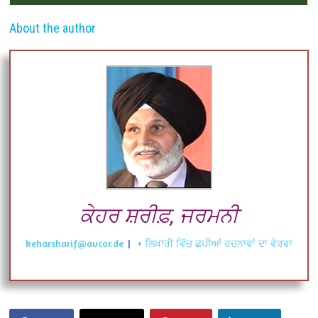
About the author
ਕੇਹਰ ਸ਼ਰੀਫ਼, ਜਰਮਨੀ
keharsharif@avcor.de
|
+ ਲਿਖਾਰੀ ਵਿੱਚ ਛਪੀਆਂ ਰਚਨਾਵਾਂ ਦਾ ਵੇਰਵਾ