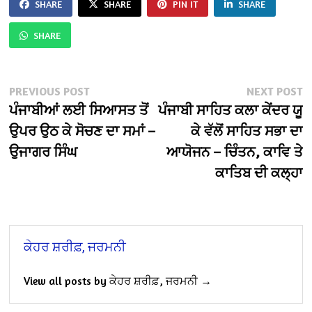
SHARE
SHARE
PIN IT
SHARE
SHARE
Post
Previous
N
PREVIOUS POST
NEXT POST
post:
po
ਪੰਜਾਬੀਆਂ ਲਈ ਸਿਆਸਤ ਤੋਂ
ਪੰਜਾਬੀ ਸਾਹਿਤ ਕਲਾ ਕੇਂਦਰ ਯੂ
navigation
ਉਪਰ ਉਠ ਕੇ ਸੋਚਣ ਦਾ ਸਮਾਂ –
ਕੇ ਵੱਲੋਂ ਸਾਹਿਤ ਸਭਾ ਦਾ
ਉਜਾਗਰ ਸਿੰਘ
ਆਯੋਜਨ – ਚਿੰਤਨ, ਕਾਵਿ ਤੇ
ਕਾਤਿਬ ਦੀ ਕਲ੍ਹਾ
ਕੇਹਰ ਸ਼ਰੀਫ਼, ਜਰਮਨੀ
View all posts by ਕੇਹਰ ਸ਼ਰੀਫ਼, ਜਰਮਨੀ →