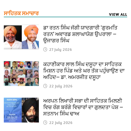
ਸਾਹਿਤਕ ਸਮਾਚਾਰ
VIEW ALL
ਡਾ ਰਤਨ ਸਿੰਘ ਜੱਗੀ ਯਾਦਗਾਰੀ ‘ਗੁਰਮਤਿ
ਰਤਨ’ ਅਵਾਰਡ ਸ਼ਲਾਘਾਯੋਗ ਉਪਰਾਲਾ —
ਉਜਾਗਰ ਸਿੰਘ
27 July 2026
ਕਹਾਣੀਕਾਰ ਲਾਲ ਸਿੰਘ ਦਸੂਹਾ ਦਾ ਸਾਹਿਤਕ
ਮਿਸ਼ਨ ਹਰ ਪਿੰਡ ਅਤੇ ਘਰ ਤੱਕ ਪਹੁੰਚਾਉਣ ਦਾ
ਅਹਿਦ— ਡਾ. ਅਮਰਜੀਤ ਦਸੂਹਾ
22 July 2026
ਅਰਪਨ ਲਿਖਾਰੀ ਸਭਾ ਦੀ ਸਾਹਿਤਕ ਮਿਲਣੀ
ਵਿਚ ਰੰਗ ਬਰੰਗੇ ਵਿਚਾਰਾਂ ਦਾ ਗੁਲਦਤਾ ਪੇਸ਼ —
ਸਤਨਾਮ ਸਿੰਘ ਢਾਅ
22 July 2026