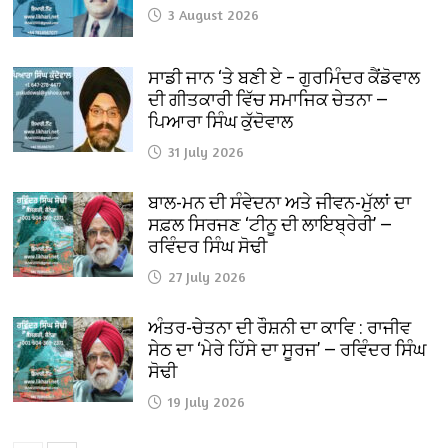
3 August 2026
ਸਾਡੀ ਜਾਨ ‘ਤੇ ਬਣੀ ਏ – ਗੁਰਮਿੰਦਰ ਕੈਂਡੋਵਾਲ
ਦੀ ਗੀਤਕਾਰੀ ਵਿੱਚ ਸਮਾਜਿਕ ਚੇਤਨਾ —
ਪਿਆਰਾ ਸਿੰਘ ਕੁੱਦੋਵਾਲ
31 July 2026
ਬਾਲ-ਮਨ ਦੀ ਸੰਵੇਦਨਾ ਅਤੇ ਜੀਵਨ-ਮੁੱਲਾਂ ਦਾ
ਸਫ਼ਲ ਸਿਰਜਣ ‘ਟੀਨੂ ਦੀ ਲਾਇਬ੍ਰੇਰੀ’ —
ਰਵਿੰਦਰ ਸਿੰਘ ਸੋਢੀ
27 July 2026
ਅੰਤਰ-ਚੇਤਨਾ ਦੀ ਰੌਸ਼ਨੀ ਦਾ ਕਾਵਿ : ਰਾਜੀਵ
ਸੇਠ ਦਾ ‘ਮੇਰੇ ਹਿੱਸੇ ਦਾ ਸੂਰਜ’ — ਰਵਿੰਦਰ ਸਿੰਘ
ਸੋਢੀ
19 July 2026