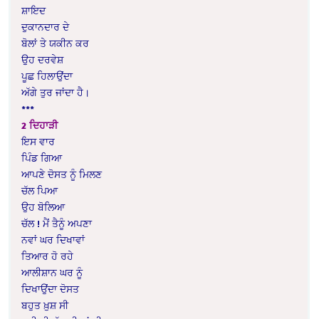
ਸ਼ਾਇਦ
ਦੁਕਾਨਦਾਰ ਦੇ
ਬੋਲਾਂ ਤੇ ਯਕੀਨ ਕਰ
ਉਹ ਦਰਵੇਸ਼
ਪੂਛ ਹਿਲਾਉਂਦਾ
ਅੱਗੇ ਤੁਰ ਜਾਂਦਾ ਹੈ।
***
2 ਦਿਹਾੜੀ
ਇਸ ਵਾਰ
ਪਿੰਡ ਗਿਆ
ਆਪਣੇ ਦੋਸਤ ਨੂੰ ਮਿਲਣ
ਚੱਲ ਪਿਆ
ਉਹ ਬੋਲਿਆ
ਚੱਲ ! ਮੈਂ ਤੈਨੂੰ ਅਪਣਾ
ਨਵਾਂ ਘਰ ਦਿਖਾਵਾਂ
ਤਿਆਰ ਹੋ ਰਹੇ
ਆਲੀਸ਼ਾਨ ਘਰ ਨੂੰ
ਦਿਖਾਉਂਦਾ ਦੋਸਤ
ਬਹੁਤ ਖ਼ੁਸ਼ ਸੀ