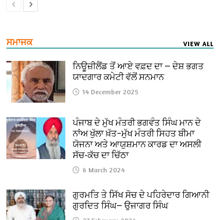
ਸਮਾਜਕ
VIEW ALL
ਨਿਊਜ਼ੀਲੈਂਡ ਤੋਂ ਆਏ ਵਫ਼ਦ ਦਾ — ਦੇਸ਼ ਭਗਤ
ਯਾਦਗਾਰ ਕਮੇਟੀ ਵੱਲੋਂ ਸਨਮਾਨ
14 December 2025
ਪੰਜਾਬ ਦੇ ਮੁੱਖ ਮੰਤਰੀ ਭਗਵੰਤ ਸਿੰਘ ਮਾਨ ਦੇ
ਨਾਂਅ ਖੁੱਲਾ ਖ਼ੱਤ–ਮੁੱਖ ਮੰਤਰੀ ਸਿਹਤ ਬੀਮਾ
ਯੋਜਨਾ ਅਤੇ ਆਯੁਸ਼ਮਾਨ ਕਾਰਡ ਦਾ ਅਸਲੀ
ਸੱਚ-ਕੱਚ ਦਾ ਚਿੱਠਾ
6 March 2024
ਗੁਰਮਤਿ ਤੇ ਸਿੱਖ ਸੋਚ ਦੇ ਪਹਿਰੇਦਾਰ ਗਿਆਨੀ
ਗੁਰਦਿਤ ਸਿੰਘ— ਉਜਾਗਰ ਸਿੰਘ