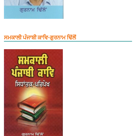
ਸਮਕਾਲੀ ਪੰਜਾਬੀ ਕਾਵਿ-ਗੁਰਨਾਮ ਢਿੱਲੋਂ