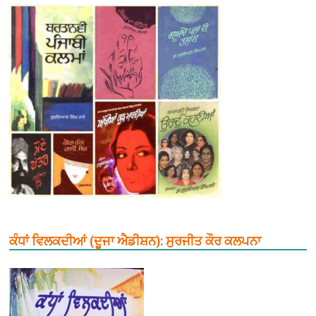
ਕੰਧਾਂ ਵਿਲਕਦੀਆਂ (ਦੂਜਾ ਐਡੀਸ਼ਨ): ਸੁਰਜੀਤ ਕੌਰ ਕਲਪਨਾ