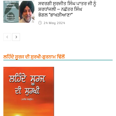
ਸਵਰਗੀ ਸੁਰਜੀਤ ਸਿੰਘ ਪਾਤਰ ਜੀ ਨੂੰ
ਸ਼ਰਧਾਂਜਲੀ — ਨਛੱਤਰ ਸਿੰਘ
ਭੋਗਲ “ਭਾਖੜੀਆਣਾ”
24 May 2024
ਲਹਿੰਦੇ ਸੂਰਜ ਦੀ ਸੁਰਖੀ-ਗੁਰਨਾਮ ਢਿੱਲੋਂ