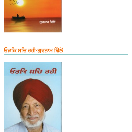
ਓੜਕਿ ਸਚਿ ਰਹੀ-ਗੁਰਨਾਮ ਢਿੱਲੋਂ