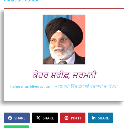
ਕੇਹਰ ਸ਼ਰੀਫ਼, ਜਰਮਨੀ
keharsharif@avcor.de
|
+ ਲਿਖਾਰੀ ਵਿੱਚ ਛਪੀਆਂ ਰਚਨਾਵਾਂ ਦਾ ਵੇਰਵਾ
SHARE
SHARE
PIN IT
SHARE