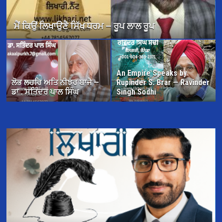
ਜਦੋਂ ਅਸੀਂ ਫੁੱਲਾਂ ਦੇ ਰੰਗਾਂ ਵਿੱਚ ਰੰਗੇ ਗਏ — ਉਜਾਗਰ ਸਿੰਘ
An Empire Speaks by
ਲੋਭ ਲਹਰਿ ਅਤਿ ਨੀਝਰ ਬਾਜੈ —
Rupinder S. Brar — Ravinder
ਡਾ . ਸਤਿੰਦਰ ਪਾਲ ਸਿੰਘ
Singh Sodhi