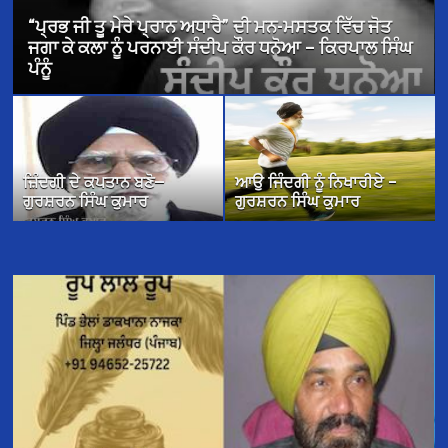
ਪ੍ਰਮੁੱਖ ਪਰਵਾਸੀ ਸਰੋਕਾਰ ਤੇ ਬਰਤਾਨਵੀ ਪੰਜਾਬੀ ਕਹਾਣੀ – ਡਾ.
ਪ੍ਰੀਤਮ ਸਿੰਘ ਕੈਂਬੋ
ਜ਼ਿੰਦਗੀ ਦੇ ਕਪਤਾਨ ਬਣੋ—
ਆਉ ਜਿੰਦਗੀ ਨੂੰ ਨਿਖਾਰੀਏ –
ਗੁਰਸ਼ਰਨ ਸਿੰਘ ਕੁਮਾਰ
ਗੁਰਸ਼ਰਨ ਸਿੰਘ ਕੁਮਾਰ