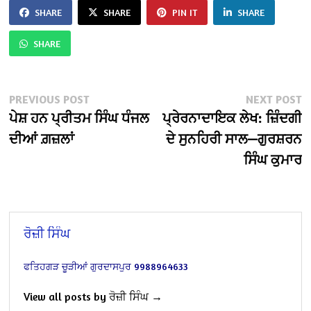
SHARE
SHARE
PIN IT
SHARE
SHARE
Post
Previous
N
PREVIOUS POST
NEXT POST
post:
po
ਪੇਸ਼ ਹਨ ਪ੍ਰੀਤਮ ਸਿੰਘ ਧੰਜਲ
ਪ੍ਰੇਰਨਾਦਾਇਕ ਲੇਖ: ਜ਼ਿੰਦਗੀ
navigation
ਦੀਆਂ ਗ਼ਜ਼ਲਾਂ
ਦੇ ਸੁਨਹਿਰੀ ਸਾਲ—ਗੁਰਸ਼ਰਨ
ਸਿੰਘ ਕੁਮਾਰ
ਰੋਜ਼ੀ ਸਿੰਘ
ਫਤਿਹਗੜ ਚੂੜੀਆਂ
ਗੁਰਦਾਸਪੁਰ
9988964633
View all posts by ਰੋਜ਼ੀ ਸਿੰਘ →