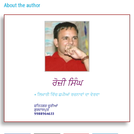
About the author
ਰੋਜ਼ੀ ਸਿੰਘ
+ ਲਿਖਾਰੀ ਵਿੱਚ ਛਪੀਆਂ ਰਚਨਾਵਾਂ ਦਾ ਵੇਰਵਾ
ਫਤਿਹਗੜ ਚੂੜੀਆਂ
ਗੁਰਦਾਸਪੁਰ
9988964633