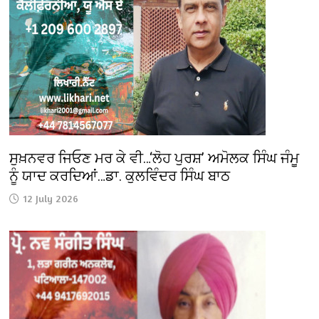
ਸੁਖ਼ਨਵਰ ਜਿਓਣ ਮਰ ਕੇ ਵੀ…‘ਲੋਹ ਪੁਰਸ਼’ ਅਮੋਲਕ ਸਿੰਘ ਜੰਮੂ
ਨੂੰ ਯਾਦ ਕਰਦਿਆਂ…ਡਾ. ਕੁਲਵਿੰਦਰ ਸਿੰਘ ਬਾਠ
12 July 2026