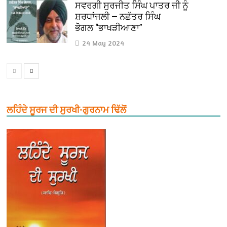
ਸਵਰਗੀ ਸੁਰਜੀਤ ਸਿੰਘ ਪਾਤਰ ਜੀ ਨੂੰ
ਸ਼ਰਧਾਂਜਲੀ — ਨਛੱਤਰ ਸਿੰਘ
ਭੋਗਲ “ਭਾਖੜੀਆਣਾ”
24 May 2024
ਲਹਿੰਦੇ ਸੂਰਜ ਦੀ ਸੁਰਖੀ-ਗੁਰਨਾਮ ਢਿੱਲੋਂ