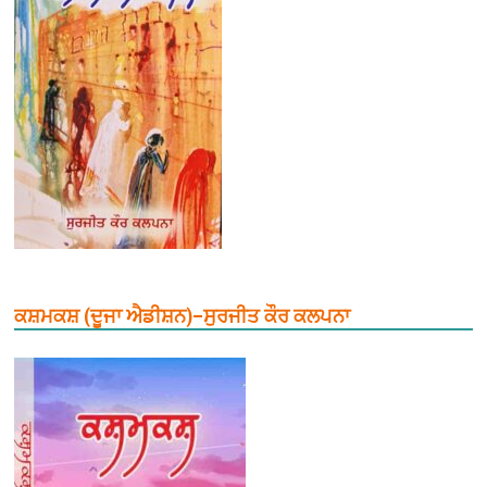
ਕਸ਼ਮਕਸ਼ (ਦੂਜਾ ਐਡੀਸ਼ਨ)–ਸੁਰਜੀਤ ਕੌਰ ਕਲਪਨਾ