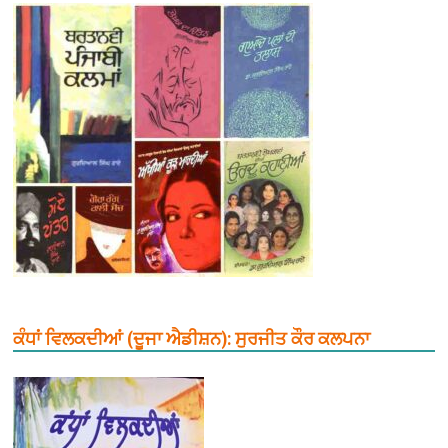
ਕੰਧਾਂ ਵਿਲਕਦੀਆਂ (ਦੂਜਾ ਐਡੀਸ਼ਨ): ਸੁਰਜੀਤ ਕੌਰ ਕਲਪਨਾ