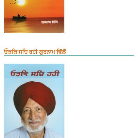
ਓੜਕਿ ਸਚਿ ਰਹੀ-ਗੁਰਨਾਮ ਢਿੱਲੋਂ