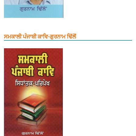
ਸਮਕਾਲੀ ਪੰਜਾਬੀ ਕਾਵਿ-ਗੁਰਨਾਮ ਢਿੱਲੋਂ