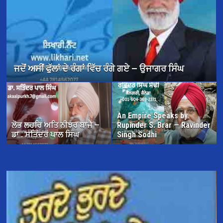
ਜਦੋਂ ਅਸੀਂ ਫੁੱਲਾਂ ਦੇ ਰੰਗਾਂ ਵਿੱਚ ਰੰਗੇ ਗਏ — ਉਜਾਗਰ ਸਿੰਘ
An Empire Speaks by
ਲੋਭ ਲਹਰਿ ਅਤਿ ਨੀਝਰ ਬਾਜੈ —
Rupinder S. Brar — Ravinder
ਡਾ . ਸਤਿੰਦਰ ਪਾਲ ਸਿੰਘ
Singh Sodhi