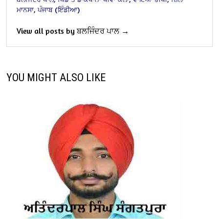
ਮਾਨਸਾ, ਪੰਜਾਬ (ਇੰਡੀਆ)
View all posts by ਬਲਜਿੰਦਰ ਪਾਲ →
YOU MIGHT ALSO LIKE