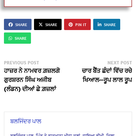
SHARE
SHARE
PIN IT
SHARE
SHARE
Post
Previous
N
PREVIOUS POST
NEXT POST
post:
po
ਹਾਜ਼ਰ ਨੇ ਨਾਮਵਰ ਗ਼ਜ਼ਲਗੋ
ਚਾਰ ਬੈਂਤ ਛੰਦਾਂ ਵਿੱਚ ਰਚੇ
navigation
ਗੁਰਸ਼ਰਨ ਸਿੰਘ ਅਜੀਬ
ਖਿਆਲ—ਰੂਪ ਲਾਲ ਰੂਪ
(ਲੰਡਨ) ਦੀਆਂ ਛੇ ਗ਼ਜ਼ਲਾਂ
ਬਲਜਿੰਦਰ ਪਾਲ
ਬਲਜਿੰਦਰ ਪਾਲ, ਪਿੰਡ ਤੇ ਡਾਕਖਾਨਾ ਖੀਵਾ ਕਲਾਂ, ਵਾਇਆ ਭੀਖੀ, ਜ਼ਿਲਾ