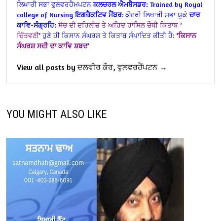
ਲਿਖਾਰੀ ਸਭਾ ਵੁਲਵਰਹੈਮਪਟਨ
ਕਲਚਰਲ ਐਮਬੈਸਡਰ:
Trained by Royal
college of Nursing
ਇਗਜ਼ੈਕਟਿਵ ਮੈਂਬਰ
: ਕੇਂਦਰੀ ਲਿਖਾਰੀ ਸਭਾ ਯੂਕੇ
ਚਾਰ
ਕਾਵਿ-ਸੰਗ੍ਰਹਿ:
ਸੋਚ ਦੀ ਦਹਿਲੀਜ਼ ਤੇ
ਅਹਿਦ
ਹਾਸਿਲ
ਚੌਥੀ ਕਿਤਾਬ ‘
ਚਿੱਤਵਣੀ
’
ਹੁਣੇ ਹੀ ਕਿਸਾਨ ਸੰਘਰਸ਼ ਤੇ ਕਿਤਾਬ ਸੰਪਾਦਿਤ ਕੀਤੀ ਹੈ:
‘ਕਿਸਾਨ
ਸੰਘਰਸ਼ ਸਦੀ ਦਾ ਕਾਵਿ ਸ਼ਬਦ’
View all posts by ਦਲਵੀਰ ਕੌਰ, ਵੁਲਵਰਹੈਂਪਟਨ →
YOU MIGHT ALSO LIKE