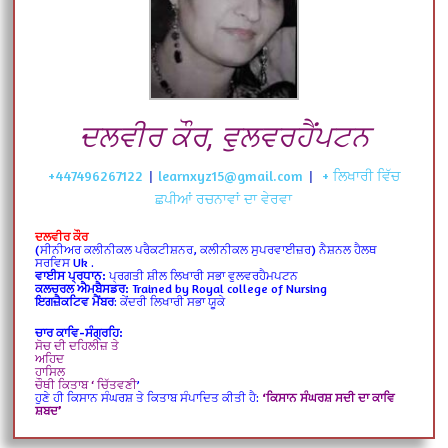
ਦਲਵੀਰ ਕੌਰ, ਵੁਲਵਰਹੈਂਪਟਨ
+447496267122
|
learnxyz15@gmail.com
|
+ ਲਿਖਾਰੀ ਵਿੱਚ
ਛਪੀਆਂ ਰਚਨਾਵਾਂ ਦਾ ਵੇਰਵਾ
ਦਲਵੀਰ ਕੌਰ
(ਸੀਨੀਅਰ ਕਲੀਨੀਕਲ ਪਰੈਕਟੀਸ਼ਨਰ, ਕਲੀਨੀਕਲ ਸੁਪਰਵਾਈਜ਼ਰ) ਨੈਸ਼ਨਲ ਹੈਲਥ
ਸਰਵਿਸ Uk .
ਵਾਈਸ ਪ੍ਰਧਾਨ:
ਪ੍ਰਗਤੀ ਸ਼ੀਲ ਲਿਖਾਰੀ ਸਭਾ ਵੁਲਵਰਹੈਮਪਟਨ
ਕਲਚਰਲ ਐਮਬੈਸਡਰ:
Trained by Royal college of Nursing
ਇਗਜ਼ੈਕਟਿਵ ਮੈਂਬਰ
: ਕੇਂਦਰੀ ਲਿਖਾਰੀ ਸਭਾ ਯੂਕੇ
ਚਾਰ ਕਾਵਿ-ਸੰਗ੍ਰਹਿ:
ਸੋਚ ਦੀ ਦਹਿਲੀਜ਼ ਤੇ
ਅਹਿਦ
ਹਾਸਿਲ
ਚੌਥੀ ਕਿਤਾਬ ‘ ਚਿੱਤਵਣੀ
’
ਹੁਣੇ ਹੀ ਕਿਸਾਨ ਸੰਘਰਸ਼ ਤੇ ਕਿਤਾਬ ਸੰਪਾਦਿਤ ਕੀਤੀ ਹੈ:
‘ਕਿਸਾਨ ਸੰਘਰਸ਼ ਸਦੀ ਦਾ ਕਾਵਿ
ਸ਼ਬਦ’