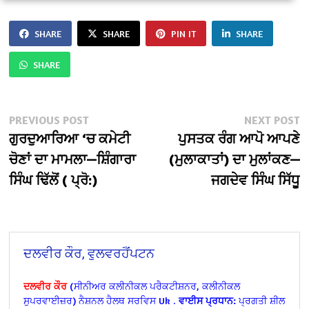
SHARE
SHARE
PIN IT
SHARE
SHARE
PREVIOUS POST
NEXT POST
ਗੁਰਦੁਆਰਿਆ ‘ਚ ਕਮੇਟੀ
ਪੁਸਤਕ ਰੰਗ ਆਪੋ ਆਪਣੇ
ਚੋਣਾਂ ਦਾ ਮਾਮਲਾ—ਸ਼ਿੰਗਾਰਾ
(ਮੁਲਾਕਾਤਾਂ) ਦਾ ਮੁਲਾਂਕਣ—
ਸਿੰਘ ਢਿੱਲੋਂ ( ਪ੍ਰੋ:)
ਜਗਦੇਵ ਸਿੰਘ ਸਿੱਧੂ
ਦਲਵੀਰ ਕੌਰ, ਵੁਲਵਰਹੈਂਪਟਨ
ਦਲਵੀਰ ਕੌਰ
(ਸੀਨੀਅਰ ਕਲੀਨੀਕਲ ਪਰੈਕਟੀਸ਼ਨਰ, ਕਲੀਨੀਕਲ
ਸੁਪਰਵਾਈਜ਼ਰ) ਨੈਸ਼ਨਲ ਹੈਲਥ ਸਰਵਿਸ Uk .
ਵਾਈਸ ਪ੍ਰਧਾਨ:
ਪ੍ਰਗਤੀ ਸ਼ੀਲ