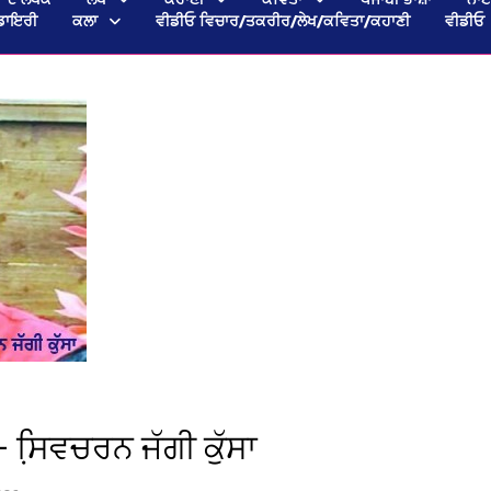
ਡਾਇਰੀ
ਕਲਾ
ਵੀਡੀਓ ਵਿਚਾਰ/ਤਕਰੀਰ/ਲੇਖ/ਕਵਿਤਾ/ਕਹਾਣੀ
ਵੀਡੀਓ
— ਸਿ਼ਵਚਰਨ ਜੱਗੀ ਕੁੱਸਾ