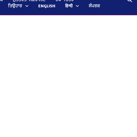
ਤਿਉਹਾਰ
ENGLISH
हिन्दी
ਸੰਪਰਕ