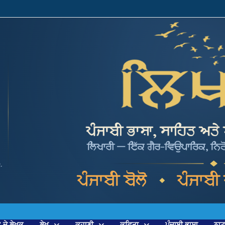
’ ਦੇ ਲੇਖਕ
ਲੇਖ
ਕਹਾਣੀ
ਕਵਿਤਾ
ਪੰਜਾਬੀ ਭਾਸ਼ਾ
ਨਾ