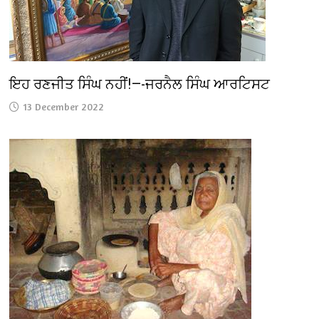
ਇਹ ਰਣਜੀਤ ਸਿੰਘ ਨਹੀਂ!—-ਜਰਨੈਲ ਸਿੰਘ ਆਰਟਿਸਟ
13 December 2022