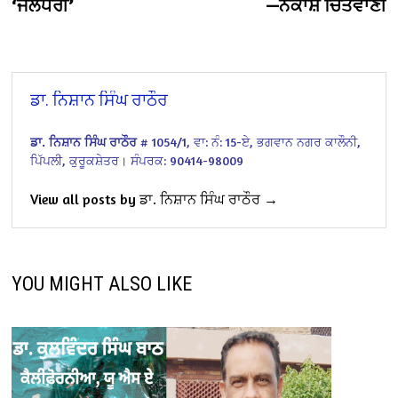
‘ਜਲੰਧਰੀ’
—ਨੱਕਾਸ਼ ਚਿੱਤੇਵਾਣੀ
ਡਾ. ਨਿਸ਼ਾਨ ਸਿੰਘ ਰਾਠੌਰ
ਡਾ. ਨਿਸ਼ਾਨ ਸਿੰਘ ਰਾਠੌਰ
# 1054/1,
ਵਾ: ਨੰ: 15-ਏ,
ਭਗਵਾਨ ਨਗਰ ਕਾਲੌਨੀ,
ਪਿੱਪਲੀ, ਕੁਰੂਕਸ਼ੇਤਰ।
ਸੰਪਰਕ: 90414-98009
View all posts by ਡਾ. ਨਿਸ਼ਾਨ ਸਿੰਘ ਰਾਠੌਰ →
YOU MIGHT ALSO LIKE