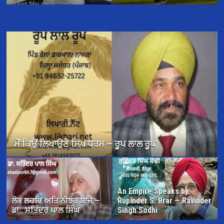
ਜਦੋਂ ਅਸੀਂ ਫੁੱਲਾਂ ਦੇ ਰੰਗਾਂ ਵਿੱਚ ਰੰਗੇ ਗਏ — ਉਜਾਗਰ ਸਿੰਘ
An Empire Speaks by
ਲੋਭ ਲਹਰਿ ਅਤਿ ਨੀਝਰ ਬਾਜੈ —
Rupinder S. Brar — Ravinder
ਡਾ . ਸਤਿੰਦਰ ਪਾਲ ਸਿੰਘ
Singh Sodhi