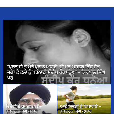
ਪ੍ਰਮੁੱਖ ਪਰਵਾਸੀ ਸਰੋਕਾਰ ਤੇ ਬਰਤਾਨਵੀ ਪੰਜਾਬੀ ਕਹਾਣੀ – ਡਾ.
ਪ੍ਰੀਤਮ ਸਿੰਘ ਕੈਂਬੋ
ਜ਼ਿੰਦਗੀ ਦੇ ਕਪਤਾਨ ਬਣੋ—
ਆਉ ਜਿੰਦਗੀ ਨੂੰ ਨਿਖਾਰੀਏ –
ਗੁਰਸ਼ਰਨ ਸਿੰਘ ਕੁਮਾਰ
ਗੁਰਸ਼ਰਨ ਸਿੰਘ ਕੁਮਾਰ