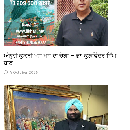
ਅੰਨ੍ਹੀ ਕੁਕੜੀ ਖਸ-ਖਸ ਦਾ ਚੋਗਾ — ਡਾ. ਕੁਲਵਿੰਦਰ ਸਿੰਘ
ਬਾਠ
4 October 2025