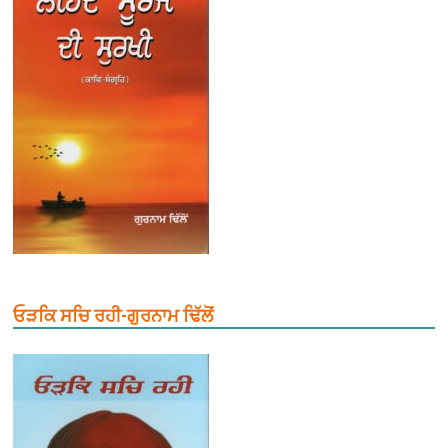
ਓੜਕਿ ਸਚਿ ਰਹੀ-ਗੁਰਨਾਮ ਢਿੱਲੋਂ