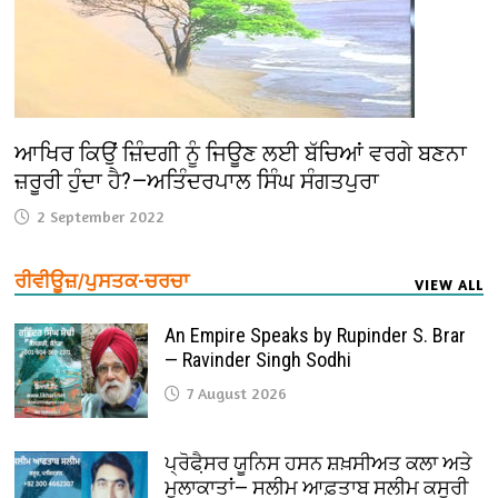
ਆਖਿਰ ਕਿਉਂ ਜ਼ਿੰਦਗੀ ਨੂੰ ਜਿਊਣ ਲਈ ਬੱਚਿਆਂ ਵਰਗੇ ਬਣਨਾ
ਜ਼ਰੂਰੀ ਹੁੰਦਾ ਹੈ?—ਅਤਿੰਦਰਪਾਲ ਸਿੰਘ ਸੰਗਤਪੁਰਾ
2 September 2022
ਰੀਵੀਊਜ਼/ਪੁਸਤਕ-ਚਰਚਾ
VIEW ALL
An Empire Speaks by Rupinder S. Brar
— Ravinder Singh Sodhi
7 August 2026
ਪ੍ਰੋਫੈ਼ਸਰ ਯੂਨਿਸ ਹਸਨ ਸ਼ਖ਼ਸੀਅਤ ਕਲਾ ਅਤੇ
ਮੁਲਾਕਾਤਾਂ— ਸਲੀਮ ਆਫ਼ਤਾਬ ਸਲੀਮ ਕਸੂਰੀ