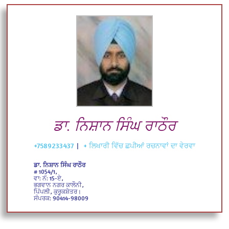
ਡਾ. ਨਿਸ਼ਾਨ ਸਿੰਘ ਰਾਠੌਰ
+7589233437
|
+ ਲਿਖਾਰੀ ਵਿੱਚ ਛਪੀਆਂ ਰਚਨਾਵਾਂ ਦਾ ਵੇਰਵਾ
ਡਾ. ਨਿਸ਼ਾਨ ਸਿੰਘ ਰਾਠੌਰ
# 1054/1,
ਵਾ: ਨੰ: 15-ਏ,
ਭਗਵਾਨ ਨਗਰ ਕਾਲੌਨੀ,
ਪਿੱਪਲੀ, ਕੁਰੂਕਸ਼ੇਤਰ।
ਸੰਪਰਕ: 90414-98009