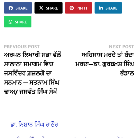
SHARE
SHARE
PIN IT
SHARE
SHARE
Post
Previous
N
PREVIOUS POST
NEXT POST
post:
po
ਅਰਪਨ ਲਿਖਾਰੀ ਸਭਾ ਵੱਲੋਂ
ਅਹਿਸਾਸ ਮਰਦੇ ਤਾਂ ਬੰਦਾ
navigation
ਸਾਲਾਨਾ ਸਮਾਗਮ ਵਿਚ
ਮਰਦਾ—ਡਾ. ਗੁਰਬਖ਼ਸ਼ ਸਿੰਘ
ਜਸਵਿੰਦਰ ਗ਼ਜ਼ਲਗੋ ਦਾ
ਭੰਡਾਲ
ਸਨਮਾਨ — ਸਤਨਾਮ ਸਿੰਘ
ਢਾਅ/ ਜਸਵੰਤ ਸਿੰਘ ਸੇਖੋਂ
ਡਾ. ਨਿਸ਼ਾਨ ਸਿੰਘ ਰਾਠੌਰ