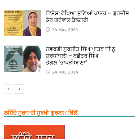
ਵਿਸ਼ੇਸ਼: ਵੇਖਿਆ ਸੁਣਿਆਂ ਪਾਤਰ — ਗੁਰਦੀਸ਼
ਕੌਰ ਗਰੇਵਾਲ ਕੈਲਗਰੀ
24 May 2024
ਸਵਰਗੀ ਸੁਰਜੀਤ ਸਿੰਘ ਪਾਤਰ ਜੀ ਨੂੰ
ਸ਼ਰਧਾਂਜਲੀ — ਨਛੱਤਰ ਸਿੰਘ
ਭੋਗਲ “ਭਾਖੜੀਆਣਾ”
24 May 2024
ਲਹਿੰਦੇ ਸੂਰਜ ਦੀ ਸੁਰਖੀ-ਗੁਰਨਾਮ ਢਿੱਲੋਂ