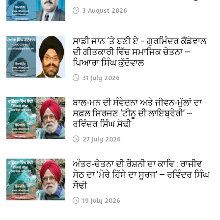
3 August 2026
ਸਾਡੀ ਜਾਨ ‘ਤੇ ਬਣੀ ਏ – ਗੁਰਮਿੰਦਰ ਕੈਂਡੋਵਾਲ
ਦੀ ਗੀਤਕਾਰੀ ਵਿੱਚ ਸਮਾਜਿਕ ਚੇਤਨਾ —
ਪਿਆਰਾ ਸਿੰਘ ਕੁੱਦੋਵਾਲ
31 July 2026
ਬਾਲ-ਮਨ ਦੀ ਸੰਵੇਦਨਾ ਅਤੇ ਜੀਵਨ-ਮੁੱਲਾਂ ਦਾ
ਸਫ਼ਲ ਸਿਰਜਣ ‘ਟੀਨੂ ਦੀ ਲਾਇਬ੍ਰੇਰੀ’ —
ਰਵਿੰਦਰ ਸਿੰਘ ਸੋਢੀ
27 July 2026
ਅੰਤਰ-ਚੇਤਨਾ ਦੀ ਰੌਸ਼ਨੀ ਦਾ ਕਾਵਿ : ਰਾਜੀਵ
ਸੇਠ ਦਾ ‘ਮੇਰੇ ਹਿੱਸੇ ਦਾ ਸੂਰਜ’ — ਰਵਿੰਦਰ ਸਿੰਘ
ਸੋਢੀ
19 July 2026