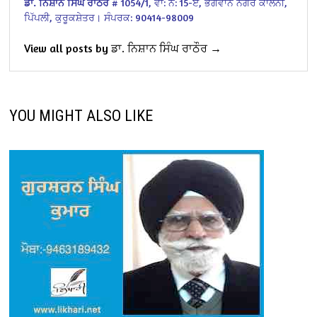
ਡਾ. ਨਿਸ਼ਾਨ ਸਿੰਘ ਰਾਠੌਰ
# 1054/1,
ਵਾ: ਨੰ: 15-ਏ,
ਭਗਵਾਨ ਨਗਰ ਕਾਲੌਨੀ,
ਪਿੱਪਲੀ, ਕੁਰੂਕਸ਼ੇਤਰ।
ਸੰਪਰਕ: 90414-98009
View all posts by ਡਾ. ਨਿਸ਼ਾਨ ਸਿੰਘ ਰਾਠੌਰ →
YOU MIGHT ALSO LIKE