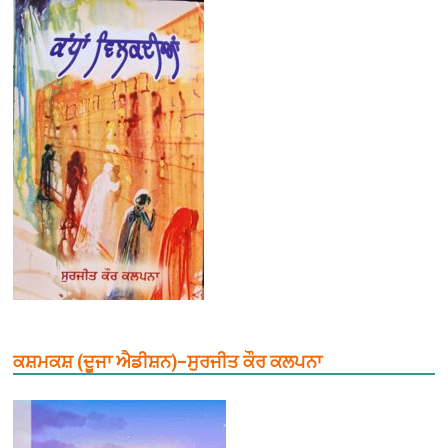
ਕਸ਼ਮਕਸ਼ (ਦੂਜਾ ਐਡੀਸ਼ਨ)–ਸੁਰਜੀਤ ਕੌਰ ਕਲਪਨਾ