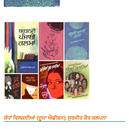
ਕੰਧਾਂ ਵਿਲਕਦੀਆਂ (ਦੂਜਾ ਐਡੀਸ਼ਨ): ਸੁਰਜੀਤ ਕੌਰ ਕਲਪਨਾ