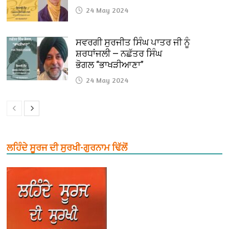
24 May 2024
ਸਵਰਗੀ ਸੁਰਜੀਤ ਸਿੰਘ ਪਾਤਰ ਜੀ ਨੂੰ
ਸ਼ਰਧਾਂਜਲੀ — ਨਛੱਤਰ ਸਿੰਘ
ਭੋਗਲ “ਭਾਖੜੀਆਣਾ”
24 May 2024
ਲਹਿੰਦੇ ਸੂਰਜ ਦੀ ਸੁਰਖੀ-ਗੁਰਨਾਮ ਢਿੱਲੋਂ