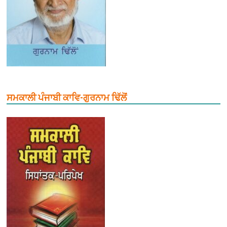
ਸਮਕਾਲੀ ਪੰਜਾਬੀ ਕਾਵਿ-ਗੁਰਨਾਮ ਢਿੱਲੋਂ