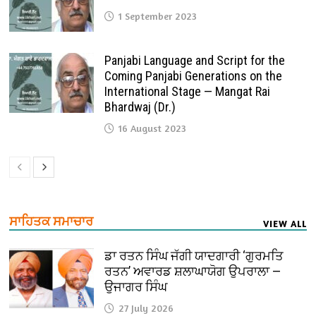
1 September 2023
Panjabi Language and Script for the
Coming Panjabi Generations on the
International Stage — Mangat Rai
Bhardwaj (Dr.)
16 August 2023
ਸਾਹਿਤਕ ਸਮਾਚਾਰ
VIEW ALL
ਡਾ ਰਤਨ ਸਿੰਘ ਜੱਗੀ ਯਾਦਗਾਰੀ ‘ਗੁਰਮਤਿ
ਰਤਨ’ ਅਵਾਰਡ ਸ਼ਲਾਘਾਯੋਗ ਉਪਰਾਲਾ —
ਉਜਾਗਰ ਸਿੰਘ
27 July 2026