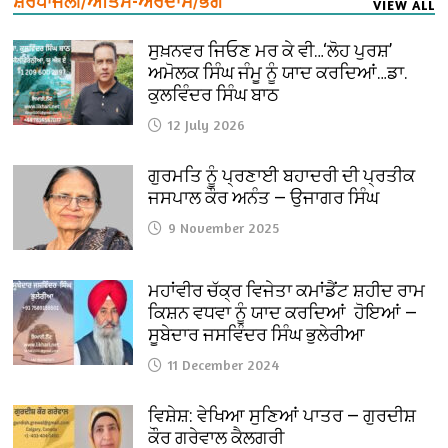
ਸ਼ਰਧਾਂਜਲੀ/ਅੰਤਿਮ-ਅਰਦਾਸ/ਭੋਗ
VIEW ALL
ਸੁਖ਼ਨਵਰ ਜਿਓਣ ਮਰ ਕੇ ਵੀ…‘ਲੋਹ ਪੁਰਸ਼’
ਅਮੋਲਕ ਸਿੰਘ ਜੰਮੂ ਨੂੰ ਯਾਦ ਕਰਦਿਆਂ…ਡਾ.
ਕੁਲਵਿੰਦਰ ਸਿੰਘ ਬਾਠ
12 July 2026
ਗੁਰਮਤਿ ਨੂੰ ਪ੍ਰਣਾਈ ਬਹਾਦਰੀ ਦੀ ਪ੍ਰਤੀਕ
ਜਸਪਾਲ ਕੌਰ ਅਨੰਤ — ਉਜਾਗਰ ਸਿੰਘ
9 November 2025
ਮਹਾਂਵੀਰ ਚੱਕ੍ਰ ਵਿਜੇਤਾ ਕਮਾਂਡੈਂਟ ਸ਼ਹੀਦ ਰਾਮ
ਕਿਸ਼ਨ ਵਧਵਾ ਨੂੰ ਯਾਦ ਕਰਦਿਆਂ ਹੋਇਆਂ —
ਸੂਬੇਦਾਰ ਜਸਵਿੰਦਰ ਸਿੰਘ ਭੁਲੇਰੀਆ
11 December 2024
ਵਿਸ਼ੇਸ਼: ਵੇਖਿਆ ਸੁਣਿਆਂ ਪਾਤਰ — ਗੁਰਦੀਸ਼
ਕੌਰ ਗਰੇਵਾਲ ਕੈਲਗਰੀ