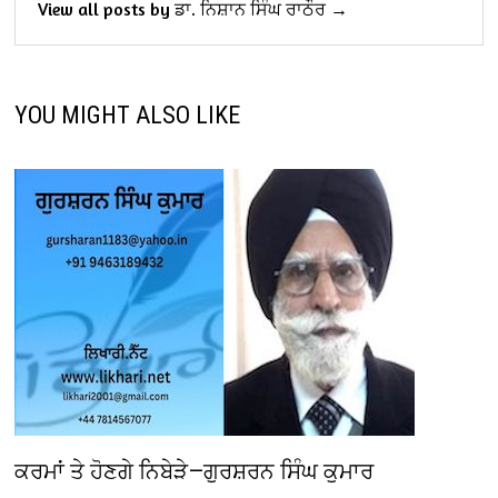
View all posts by ਡਾ. ਨਿਸ਼ਾਨ ਸਿੰਘ ਰਾਠੌਰ →
YOU MIGHT ALSO LIKE
ਕਰਮਾਂ ਤੇ ਹੋਣਗੇ ਨਿਬੇੜੇ—ਗੁਰਸ਼ਰਨ ਸਿੰਘ ਕੁਮਾਰ