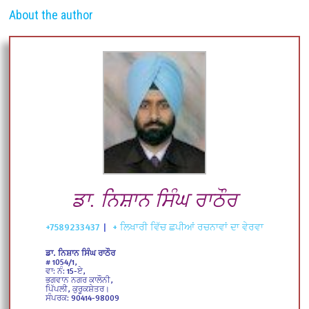
About the author
ਡਾ. ਨਿਸ਼ਾਨ ਸਿੰਘ ਰਾਠੌਰ
+7589233437
|
+ ਲਿਖਾਰੀ ਵਿੱਚ ਛਪੀਆਂ ਰਚਨਾਵਾਂ ਦਾ ਵੇਰਵਾ
ਡਾ. ਨਿਸ਼ਾਨ ਸਿੰਘ ਰਾਠੌਰ
# 1054/1,
ਵਾ: ਨੰ: 15-ਏ,
ਭਗਵਾਨ ਨਗਰ ਕਾਲੌਨੀ,
ਪਿੱਪਲੀ, ਕੁਰੂਕਸ਼ੇਤਰ।
ਸੰਪਰਕ: 90414-98009