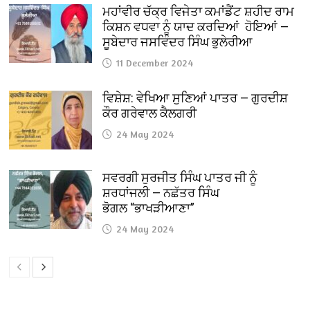
ਮਹਾਂਵੀਰ ਚੱਕ੍ਰ ਵਿਜੇਤਾ ਕਮਾਂਡੈਂਟ ਸ਼ਹੀਦ ਰਾਮ
ਕਿਸ਼ਨ ਵਧਵਾ ਨੂੰ ਯਾਦ ਕਰਦਿਆਂ ਹੋਇਆਂ —
ਸੂਬੇਦਾਰ ਜਸਵਿੰਦਰ ਸਿੰਘ ਭੁਲੇਰੀਆ
11 December 2024
ਵਿਸ਼ੇਸ਼: ਵੇਖਿਆ ਸੁਣਿਆਂ ਪਾਤਰ — ਗੁਰਦੀਸ਼
ਕੌਰ ਗਰੇਵਾਲ ਕੈਲਗਰੀ
24 May 2024
ਸਵਰਗੀ ਸੁਰਜੀਤ ਸਿੰਘ ਪਾਤਰ ਜੀ ਨੂੰ
ਸ਼ਰਧਾਂਜਲੀ — ਨਛੱਤਰ ਸਿੰਘ
ਭੋਗਲ “ਭਾਖੜੀਆਣਾ”
24 May 2024