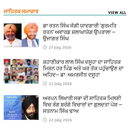
ਸਾਹਿਤਕ ਸਮਾਚਾਰ
VIEW ALL
ਡਾ ਰਤਨ ਸਿੰਘ ਜੱਗੀ ਯਾਦਗਾਰੀ ‘ਗੁਰਮਤਿ
ਰਤਨ’ ਅਵਾਰਡ ਸ਼ਲਾਘਾਯੋਗ ਉਪਰਾਲਾ —
ਉਜਾਗਰ ਸਿੰਘ
27 July 2026
ਕਹਾਣੀਕਾਰ ਲਾਲ ਸਿੰਘ ਦਸੂਹਾ ਦਾ ਸਾਹਿਤਕ
ਮਿਸ਼ਨ ਹਰ ਪਿੰਡ ਅਤੇ ਘਰ ਤੱਕ ਪਹੁੰਚਾਉਣ ਦਾ
ਅਹਿਦ— ਡਾ. ਅਮਰਜੀਤ ਦਸੂਹਾ
22 July 2026
ਅਰਪਨ ਲਿਖਾਰੀ ਸਭਾ ਦੀ ਸਾਹਿਤਕ ਮਿਲਣੀ
ਵਿਚ ਰੰਗ ਬਰੰਗੇ ਵਿਚਾਰਾਂ ਦਾ ਗੁਲਦਤਾ ਪੇਸ਼ —
ਸਤਨਾਮ ਸਿੰਘ ਢਾਅ
22 July 2026