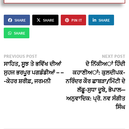
SHARE
SHARE
PIN IT
SHARE
SHARE
Post
Previous
N
PREVIOUS POST
NEXT POST
post:
po
ਸਾਹਿਤ, ਸੂਝ ਤੇ ਭਵਿੱਖ ਦੀਆਂ
ਦੋ ਨਿੱਕੀਅਾਂ ਹਿੰਦੀ
navigation
ਸੁਹਜ ਭਰਪੂਰ ਪਗਡੰਡੀਆਂ – –
ਕਹਾਣੀਅਾਂ: ਕੁਲਦੀਪਕ-
-ਕੇਹਰ ਸ਼ਰੀਫ਼, ਜਰਮਨੀ
ਨਰਿੰਦਰ ਕੌਰ ਛਾਬੜਾ/ਮਿੱਟੀ ਦੇ
ਲੱਡੂ-ਸੁਧਾ ਦੂਬੇ, ਭੋਪਾਲ—
ਅਨੁਵਾਦਿਕ: ਪ੍ਰੋ. ਨਵ ਸੰਗੀਤ
ਸਿੰਘ