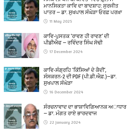
ਮਾਨਸਿਕਤਾ ਕਾਵਿ ਦਾ ਬਾਦਸ਼ਾਹ: ਸੁਰਜੀਤ
ਪਾਤਰ — ਡਾ. ਸੁਖਪਾਲ ਸੰਘੇੜਾ ਓਰਫ਼ ਪਰਖ਼ਾ
11 May 2025
ਕਾਵਿ-ਪੁਸਤਕ ‘ਰਾਵਣ ਹੀ ਰਾਵਣ’ ਦੀ
ਪੀਡੀਐਫ — ਰਵਿੰਦਰ ਸਿੰਘ ਸੋਢੀ
17 December 2024
ਕਾਵਿ-ਸੰਗ੍ਰਹਿ ‘ਕਿੱਸਿਆਂ ਦੇ ਕੈਦੀ’,
ਸੰਸਕਰਨ-2 ਦੀ PDF (ਪੀ.ਡੀ.ਐਫ਼.)—ਡਾ.
ਸੁਖਪਾਲ ਸੰਘੇੜਾ
16 December 2024
ਸੰਰਚਨਾਵਾਦ ਦਾ ਭਾਸ਼ਾਵਿਗਿਆਨਕ ਅਾਧਾਰ
— ਡਾ. ਮੰਗਤ ਰਾਏ ਭਾਰਦਵਾਜ
22 January 2024