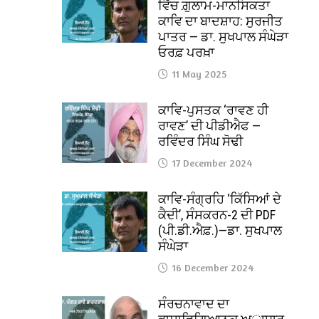
ਵਿੱਚ ਗ਼ੁਲਾਮ-ਮਾਨਸਿਕਤਾ
ਕਾਵਿ ਦਾ ਬਾਦਸ਼ਾਹ: ਸੁਰਜੀਤ
ਪਾਤਰ — ਡਾ. ਸੁਖਪਾਲ ਸੰਘੇੜਾ
ਓਰਫ਼ ਪਰਖ਼ਾ
11 May 2025
ਕਾਵਿ-ਪੁਸਤਕ ‘ਰਾਵਣ ਹੀ
ਰਾਵਣ’ ਦੀ ਪੀਡੀਐਫ —
ਰਵਿੰਦਰ ਸਿੰਘ ਸੋਢੀ
17 December 2024
ਕਾਵਿ-ਸੰਗ੍ਰਹਿ ‘ਕਿੱਸਿਆਂ ਦੇ
ਕੈਦੀ’, ਸੰਸਕਰਨ-2 ਦੀ PDF
(ਪੀ.ਡੀ.ਐਫ਼.)—ਡਾ. ਸੁਖਪਾਲ
ਸੰਘੇੜਾ
16 December 2024
ਸੰਰਚਨਾਵਾਦ ਦਾ