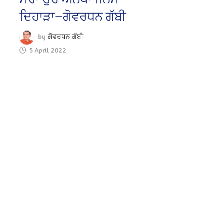
ਦਿਹਾੜਾ—ਗੋਵਰਧਨ ਗੱਬੀ
by
ਗੋਵਰਧਨ ਗੱਬੀ
5 April 2022