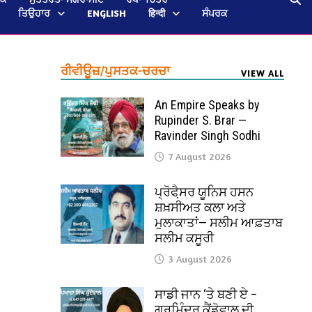
ਤਿਉਹਾਰ
ENGLISH
हिन्दी
ਸੰਪਰਕ
ਰੀਵੀਊਜ਼/ਪੁਸਤਕ-ਚਰਚਾ
VIEW ALL
An Empire Speaks by
Rupinder S. Brar —
Ravinder Singh Sodhi
7 August 2026
ਪ੍ਰੋਫੈ਼ਸਰ ਯੂਨਿਸ ਹਸਨ
ਸ਼ਖ਼ਸੀਅਤ ਕਲਾ ਅਤੇ
ਮੁਲਾਕਾਤਾਂ— ਸਲੀਮ ਆਫ਼ਤਾਬ
ਸਲੀਮ ਕਸੂਰੀ
3 August 2026
ਸਾਡੀ ਜਾਨ ‘ਤੇ ਬਣੀ ਏ –
ਗੁਰਮਿੰਦਰ ਕੈਂਡੋਵਾਲ ਦੀ