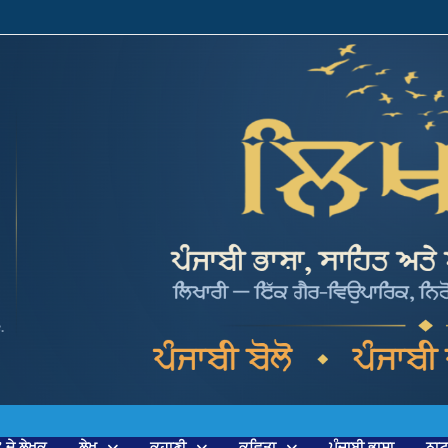
’ ਦੇ ਲੇਖਕ
ਲੇਖ
ਕਹਾਣੀ
ਕਵਿਤਾ
ਪੰਜਾਬੀ ਭਾਸ਼ਾ
ਨਾ