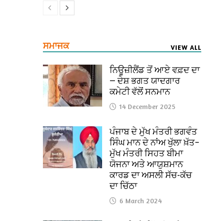
ਸਮਾਜਕ
VIEW ALL
ਨਿਊਜ਼ੀਲੈਂਡ ਤੋਂ ਆਏ ਵਫ਼ਦ ਦਾ
— ਦੇਸ਼ ਭਗਤ ਯਾਦਗਾਰ
ਕਮੇਟੀ ਵੱਲੋਂ ਸਨਮਾਨ
14 December 2025
ਪੰਜਾਬ ਦੇ ਮੁੱਖ ਮੰਤਰੀ ਭਗਵੰਤ
ਸਿੰਘ ਮਾਨ ਦੇ ਨਾਂਅ ਖੁੱਲਾ ਖ਼ੱਤ–
ਮੁੱਖ ਮੰਤਰੀ ਸਿਹਤ ਬੀਮਾ
ਯੋਜਨਾ ਅਤੇ ਆਯੁਸ਼ਮਾਨ
ਕਾਰਡ ਦਾ ਅਸਲੀ ਸੱਚ-ਕੱਚ
ਦਾ ਚਿੱਠਾ
6 March 2024