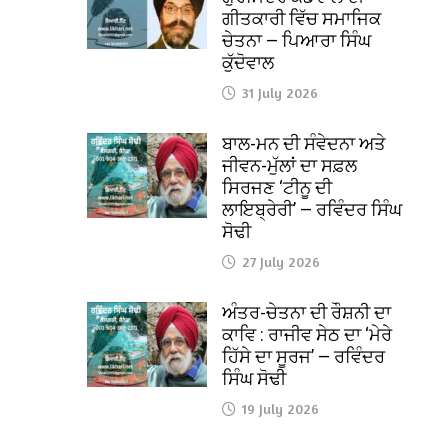
ਗੀਤਕਾਰੀ ਵਿੱਚ ਸਮਾਜਿਕ
ਚੇਤਨਾ — ਪਿਆਰਾ ਸਿੰਘ
ਕੁੱਦੋਵਾਲ
31 July 2026
ਬਾਲ-ਮਨ ਦੀ ਸੰਵੇਦਨਾ ਅਤੇ
ਜੀਵਨ-ਮੁੱਲਾਂ ਦਾ ਸਫ਼ਲ
ਸਿਰਜਣ ‘ਟੀਨੂ ਦੀ
ਲਾਇਬ੍ਰੇਰੀ’ — ਰਵਿੰਦਰ ਸਿੰਘ
ਸੋਢੀ
27 July 2026
ਅੰਤਰ-ਚੇਤਨਾ ਦੀ ਰੌਸ਼ਨੀ ਦਾ
ਕਾਵਿ : ਰਾਜੀਵ ਸੇਠ ਦਾ ‘ਮੇਰੇ
ਹਿੱਸੇ ਦਾ ਸੂਰਜ’ — ਰਵਿੰਦਰ
ਸਿੰਘ ਸੋਢੀ
19 July 2026