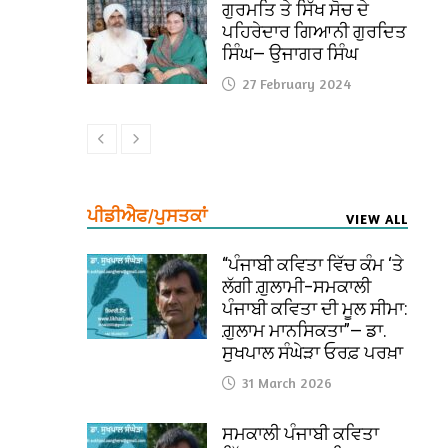
ਗੁਰਮਤਿ ਤੇ ਸਿੱਖ ਸੋਚ ਦੇ
ਪਹਿਰੇਦਾਰ ਗਿਆਨੀ ਗੁਰਦਿਤ
ਸਿੰਘ— ਉਜਾਗਰ ਸਿੰਘ
27 February 2024
ਪੀਡੀਐਫ/ਪੁਸਤਕਾਂ
VIEW ALL
“ਪੰਜਾਬੀ ਕਵਿਤਾ ਵਿੱਚ ਕੰਮ ‘ਤੇ
ਲੱਗੀ ਗ਼ੁਲਾਮੀ–ਸਮਕਾਲੀ
ਪੰਜਾਬੀ ਕਵਿਤਾ ਦੀ ਮੂਲ ਸੀਮਾ:
ਗ਼ੁਲਾਮ ਮਾਨਸਿਕਤਾ”— ਡਾ.
ਸੁਖਪਾਲ ਸੰਘੇੜਾ ਓਰਫ਼ ਪਰਖ਼ਾ
31 March 2026
ਸਮਕਾਲੀ ਪੰਜਾਬੀ ਕਵਿਤਾ