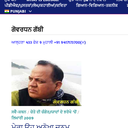
ਪੀਡੀਐਫ/ਪੁਸਤਕਾਂ/ਲੇਖ/ਕਹਾਣੀਆਂ/ਕਵਿਤਾ
ਗਿਆਨ-ਵਿਗਿਆਨ-ਤਕਨੀਕ
PUNJABI
ਗੋਵਰਧਨ ਗੱਬੀ
ਆਲ੍ਹਣਾ
433 ਫੇਜ਼ 9 ਮੁਹਾਲੀ
+91 9417173700(ਮ
)
ਸਵੈ-ਕਥਨ
/
ਚੇਤੇ ਦੀ ਚੰਗੇਰ/ਯਾਦਾਂ ਦੇ ਝਰੋਖੇ ‘ਚੋਂ
/
ਲਿਖਾਰੀ 2009
ਮੇਰਾ ਉਹ ਅਨੋਖਾ ਜਨਮ