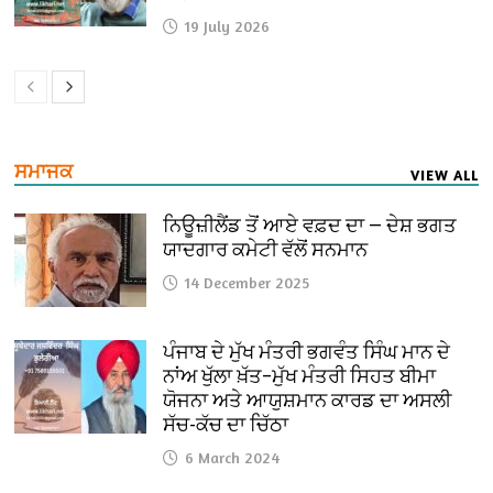
19 July 2026
ਸਮਾਜਕ
VIEW ALL
ਨਿਊਜ਼ੀਲੈਂਡ ਤੋਂ ਆਏ ਵਫ਼ਦ ਦਾ — ਦੇਸ਼ ਭਗਤ
ਯਾਦਗਾਰ ਕਮੇਟੀ ਵੱਲੋਂ ਸਨਮਾਨ
14 December 2025
ਪੰਜਾਬ ਦੇ ਮੁੱਖ ਮੰਤਰੀ ਭਗਵੰਤ ਸਿੰਘ ਮਾਨ ਦੇ
ਨਾਂਅ ਖੁੱਲਾ ਖ਼ੱਤ–ਮੁੱਖ ਮੰਤਰੀ ਸਿਹਤ ਬੀਮਾ
ਯੋਜਨਾ ਅਤੇ ਆਯੁਸ਼ਮਾਨ ਕਾਰਡ ਦਾ ਅਸਲੀ
ਸੱਚ-ਕੱਚ ਦਾ ਚਿੱਠਾ
6 March 2024