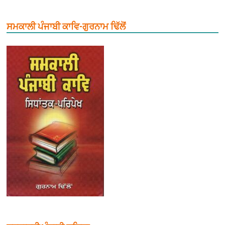
ਸਮਕਾਲੀ ਪੰਜਾਬੀ ਕਾਵਿ-ਗੁਰਨਾਮ ਢਿੱਲੋਂ