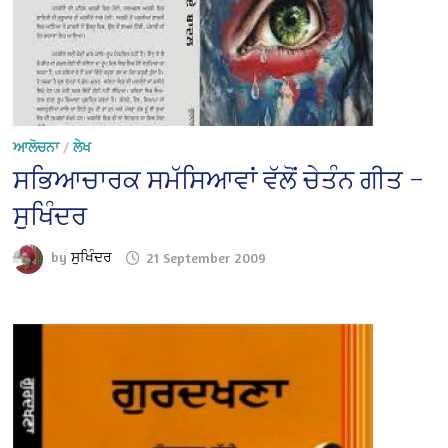
ਆਲੋਚਨਾ
/
ਲੇਖ
ਸਭਿਆਚਾਰਕ ਸਮੱਸਿਆਵਾਂ ਵੱਲੋਂ ਚੇਤੰਨ ਗੀਤ –
ਸੁਖਿੰਦਰ
by
ਸੁਖਿੰਦਰ
21 September 2009