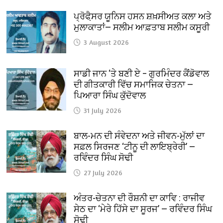
ਪ੍ਰੋਫੈ਼ਸਰ ਯੂਨਿਸ ਹਸਨ ਸ਼ਖ਼ਸੀਅਤ ਕਲਾ ਅਤੇ
ਮੁਲਾਕਾਤਾਂ— ਸਲੀਮ ਆਫ਼ਤਾਬ ਸਲੀਮ ਕਸੂਰੀ
3 August 2026
ਸਾਡੀ ਜਾਨ ‘ਤੇ ਬਣੀ ਏ – ਗੁਰਮਿੰਦਰ ਕੈਂਡੋਵਾਲ
ਦੀ ਗੀਤਕਾਰੀ ਵਿੱਚ ਸਮਾਜਿਕ ਚੇਤਨਾ —
ਪਿਆਰਾ ਸਿੰਘ ਕੁੱਦੋਵਾਲ
31 July 2026
ਬਾਲ-ਮਨ ਦੀ ਸੰਵੇਦਨਾ ਅਤੇ ਜੀਵਨ-ਮੁੱਲਾਂ ਦਾ
ਸਫ਼ਲ ਸਿਰਜਣ ‘ਟੀਨੂ ਦੀ ਲਾਇਬ੍ਰੇਰੀ’ —
ਰਵਿੰਦਰ ਸਿੰਘ ਸੋਢੀ
27 July 2026
ਅੰਤਰ-ਚੇਤਨਾ ਦੀ ਰੌਸ਼ਨੀ ਦਾ ਕਾਵਿ : ਰਾਜੀਵ
ਸੇਠ ਦਾ ‘ਮੇਰੇ ਹਿੱਸੇ ਦਾ ਸੂਰਜ’ — ਰਵਿੰਦਰ ਸਿੰਘ
ਸੋਢੀ