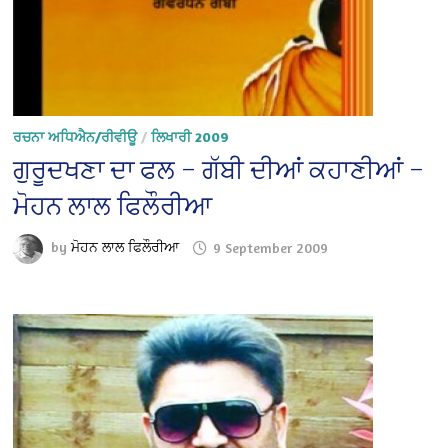
ਰਚਨਾ ਅਧਿਐਨ/ਰੀਵੀਊ
/
ਲਿਖਾਰੀ 2009
ਗੁਰੂਦਖਣਾ ਦਾ ਫਲ – ਗੱਬੀ ਦੀਆਂ ਕਹਾਣੀਆਂ –
ਮੋਹਨ ਲਾਲ ਫਿਲੌਰੀਆ
by
ਮੋਹਨ ਲਾਲ ਫਿਲੌਰੀਆ
9 September 2009