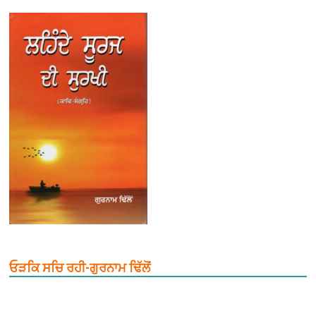
ਓੜਕਿ ਸਚਿ ਰਹੀ-ਗੁਰਨਾਮ ਢਿੱਲੋਂ