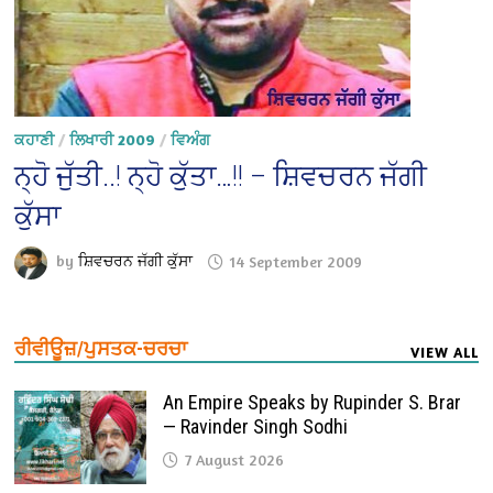
ਕਹਾਣੀ
/
ਲਿਖਾਰੀ 2009
/
ਵਿਅੰਗ
ਨ੍ਹੋ ਜੁੱਤੀ..! ਨ੍ਹੋ ਕੁੱਤਾ…!! – ਸ਼ਿਵਚਰਨ ਜੱਗੀ
ਕੁੱਸਾ
by
ਸ਼ਿਵਚਰਨ ਜੱਗੀ ਕੁੱਸਾ
14 September 2009
ਰੀਵੀਊਜ਼/ਪੁਸਤਕ-ਚਰਚਾ
VIEW ALL
An Empire Speaks by Rupinder S. Brar
— Ravinder Singh Sodhi
7 August 2026