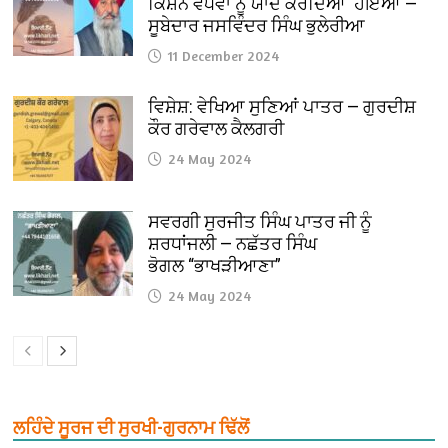
ਕਿਸ਼ਨ ਵਧਵਾ ਨੂੰ ਯਾਦ ਕਰਦਿਆਂ ਹੋਇਆਂ —
ਸੂਬੇਦਾਰ ਜਸਵਿੰਦਰ ਸਿੰਘ ਭੁਲੇਰੀਆ
11 December 2024
ਵਿਸ਼ੇਸ਼: ਵੇਖਿਆ ਸੁਣਿਆਂ ਪਾਤਰ — ਗੁਰਦੀਸ਼
ਕੌਰ ਗਰੇਵਾਲ ਕੈਲਗਰੀ
24 May 2024
ਸਵਰਗੀ ਸੁਰਜੀਤ ਸਿੰਘ ਪਾਤਰ ਜੀ ਨੂੰ
ਸ਼ਰਧਾਂਜਲੀ — ਨਛੱਤਰ ਸਿੰਘ
ਭੋਗਲ “ਭਾਖੜੀਆਣਾ”
24 May 2024
ਲਹਿੰਦੇ ਸੂਰਜ ਦੀ ਸੁਰਖੀ-ਗੁਰਨਾਮ ਢਿੱਲੋਂ