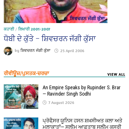
ਕਹਾਣੀ
/
ਲਿਖਾਰੀ 2001-2007
ਧੋਬੀ ਦੇ ਕੁੱਤੇ – ਸ਼ਿਵਚਰਨ ਜੱਗੀ ਕੁੱਸਾ
by
ਸ਼ਿਵਚਰਨ ਜੱਗੀ ਕੁੱਸਾ
25 April 2006
ਰੀਵੀਊਜ਼/ਪੁਸਤਕ-ਚਰਚਾ
VIEW ALL
An Empire Speaks by Rupinder S. Brar
— Ravinder Singh Sodhi
7 August 2026
ਪ੍ਰੋਫੈ਼ਸਰ ਯੂਨਿਸ ਹਸਨ ਸ਼ਖ਼ਸੀਅਤ ਕਲਾ ਅਤੇ
ਮੁਲਾਕਾਤਾਂ— ਸਲੀਮ ਆਫ਼ਤਾਬ ਸਲੀਮ ਕਸੂਰੀ