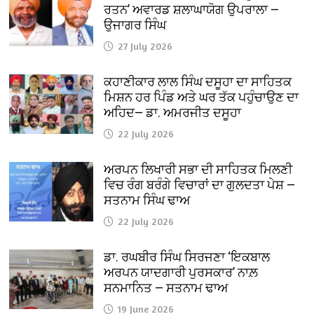
ਰਤਨ’ ਅਵਾਰਡ ਸ਼ਲਾਘਾਯੋਗ ਉਪਰਾਲਾ —
ਉਜਾਗਰ ਸਿੰਘ
27 July 2026
ਕਹਾਣੀਕਾਰ ਲਾਲ ਸਿੰਘ ਦਸੂਹਾ ਦਾ ਸਾਹਿਤਕ
ਮਿਸ਼ਨ ਹਰ ਪਿੰਡ ਅਤੇ ਘਰ ਤੱਕ ਪਹੁੰਚਾਉਣ ਦਾ
ਅਹਿਦ— ਡਾ. ਅਮਰਜੀਤ ਦਸੂਹਾ
22 July 2026
ਅਰਪਨ ਲਿਖਾਰੀ ਸਭਾ ਦੀ ਸਾਹਿਤਕ ਮਿਲਣੀ
ਵਿਚ ਰੰਗ ਬਰੰਗੇ ਵਿਚਾਰਾਂ ਦਾ ਗੁਲਦਤਾ ਪੇਸ਼ —
ਸਤਨਾਮ ਸਿੰਘ ਢਾਅ
22 July 2026
ਡਾ. ਰਘਬੀਰ ਸਿੰਘ ਸਿਰਜਣਾ ‘ਇਕਬਾਲ
ਅਰਪਨ ਯਾਦਗਾਰੀ ਪੁਰਸਕਾਰ’ ਨਾਲ਼
ਸਨਮਾਨਿਤ — ਸਤਨਾਮ ਢਾਅ
19 June 2026