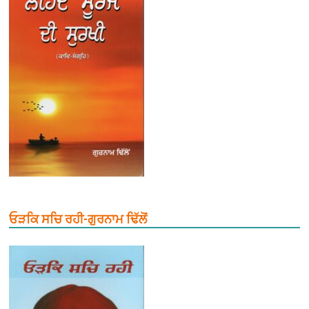
ਓੜਕਿ ਸਚਿ ਰਹੀ-ਗੁਰਨਾਮ ਢਿੱਲੋਂ