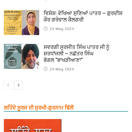
ਵਿਸ਼ੇਸ਼: ਵੇਖਿਆ ਸੁਣਿਆਂ ਪਾਤਰ — ਗੁਰਦੀਸ਼
ਕੌਰ ਗਰੇਵਾਲ ਕੈਲਗਰੀ
24 May 2024
ਸਵਰਗੀ ਸੁਰਜੀਤ ਸਿੰਘ ਪਾਤਰ ਜੀ ਨੂੰ
ਸ਼ਰਧਾਂਜਲੀ — ਨਛੱਤਰ ਸਿੰਘ
ਭੋਗਲ “ਭਾਖੜੀਆਣਾ”
24 May 2024
ਲਹਿੰਦੇ ਸੂਰਜ ਦੀ ਸੁਰਖੀ-ਗੁਰਨਾਮ ਢਿੱਲੋਂ