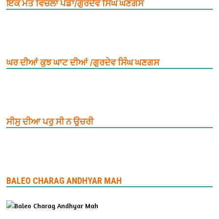
ਇਕ ਮੌਤ ਵਿਚਲਾ ਪੈਂਡਾ/ਗੁਰਦੇਵ ਸਿੰਘ ਘਣਗਸ
ਘਰ ਦੀਆਂ ਕੁਝ ਘਾਟ ਦੀਆਂ /ਗੁਰਦੇਵ ਸਿੰਘ ਘਣਗਸ
ਸੀਸੁ ਦੀਆ ਪਰੁ ਸੀ ਨ ਉਚਰੀ
BALEO CHARAG ANDHYAR MAH