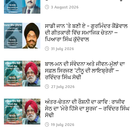
3 August 2026
ਸਾਡੀ ਜਾਨ ‘ਤੇ ਬਣੀ ਏ – ਗੁਰਮਿੰਦਰ ਕੈਂਡੋਵਾਲ
ਦੀ ਗੀਤਕਾਰੀ ਵਿੱਚ ਸਮਾਜਿਕ ਚੇਤਨਾ —
ਪਿਆਰਾ ਸਿੰਘ ਕੁੱਦੋਵਾਲ
31 July 2026
ਬਾਲ-ਮਨ ਦੀ ਸੰਵੇਦਨਾ ਅਤੇ ਜੀਵਨ-ਮੁੱਲਾਂ ਦਾ
ਸਫ਼ਲ ਸਿਰਜਣ ‘ਟੀਨੂ ਦੀ ਲਾਇਬ੍ਰੇਰੀ’ —
ਰਵਿੰਦਰ ਸਿੰਘ ਸੋਢੀ
27 July 2026
ਅੰਤਰ-ਚੇਤਨਾ ਦੀ ਰੌਸ਼ਨੀ ਦਾ ਕਾਵਿ : ਰਾਜੀਵ
ਸੇਠ ਦਾ ‘ਮੇਰੇ ਹਿੱਸੇ ਦਾ ਸੂਰਜ’ — ਰਵਿੰਦਰ ਸਿੰਘ
ਸੋਢੀ
19 July 2026