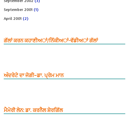
September 2002
(3)
September 2001
(1)
April 2001
(2)
ਗੱਲਾਂ ਕਰਨ ਕਹਾਣੀਅਾਂ/ਨਿੱਕੀਅਾਂ-ਵੱਡੀਅਾਂ ਗੱਲਾਂ
ਅੰਦਰੇਟੇ ਦਾ ਜੋਗੀ–ਡਾ. ਪ੍ਰੇਮ ਮਾਨ
ਮੈਮੋਰੀ ਲੇਨ: ਡਾ. ਕਰਨੈਲ ਸ਼ੇਰਗਿੱਲ