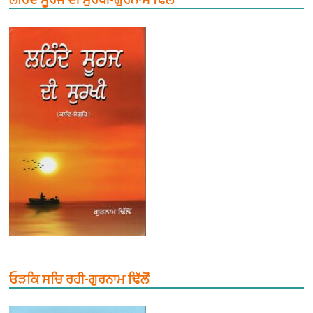
ਓੜਕਿ ਸਚਿ ਰਹੀ-ਗੁਰਨਾਮ ਢਿੱਲੋਂ