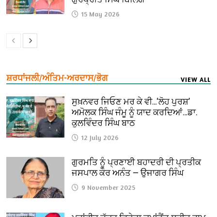
15 May 2026
ਸ਼ਰਧਾਂਜਲੀ/ਅੰਤਿਮ-ਅਰਦਾਸ/ਭੋਗ
VIEW ALL
ਸੁਖ਼ਨਵਰ ਜਿਓਣ ਮਰ ਕੇ ਵੀ…‘ਲੋਹ ਪੁਰਸ਼’
ਅਮੋਲਕ ਸਿੰਘ ਜੰਮੂ ਨੂੰ ਯਾਦ ਕਰਦਿਆਂ…ਡਾ.
ਕੁਲਵਿੰਦਰ ਸਿੰਘ ਬਾਠ
12 July 2026
ਗੁਰਮਤਿ ਨੂੰ ਪ੍ਰਣਾਈ ਬਹਾਦਰੀ ਦੀ ਪ੍ਰਤੀਕ
ਜਸਪਾਲ ਕੌਰ ਅਨੰਤ — ਉਜਾਗਰ ਸਿੰਘ
9 November 2025