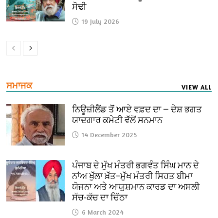
ਸੋਢੀ
19 July 2026
ਸਮਾਜਕ
VIEW ALL
ਨਿਊਜ਼ੀਲੈਂਡ ਤੋਂ ਆਏ ਵਫ਼ਦ ਦਾ — ਦੇਸ਼ ਭਗਤ
ਯਾਦਗਾਰ ਕਮੇਟੀ ਵੱਲੋਂ ਸਨਮਾਨ
14 December 2025
ਪੰਜਾਬ ਦੇ ਮੁੱਖ ਮੰਤਰੀ ਭਗਵੰਤ ਸਿੰਘ ਮਾਨ ਦੇ
ਨਾਂਅ ਖੁੱਲਾ ਖ਼ੱਤ–ਮੁੱਖ ਮੰਤਰੀ ਸਿਹਤ ਬੀਮਾ
ਯੋਜਨਾ ਅਤੇ ਆਯੁਸ਼ਮਾਨ ਕਾਰਡ ਦਾ ਅਸਲੀ
ਸੱਚ-ਕੱਚ ਦਾ ਚਿੱਠਾ
6 March 2024