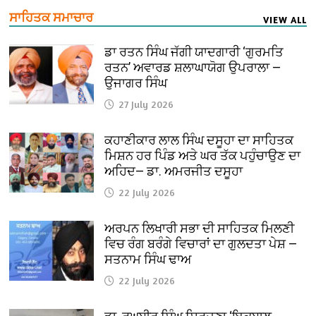
ਸਾਹਿਤਕ ਸਮਾਚਾਰ
VIEW ALL
ਡਾ ਰਤਨ ਸਿੰਘ ਜੱਗੀ ਯਾਦਗਾਰੀ ‘ਗੁਰਮਤਿ
ਰਤਨ’ ਅਵਾਰਡ ਸ਼ਲਾਘਾਯੋਗ ਉਪਰਾਲਾ —
ਉਜਾਗਰ ਸਿੰਘ
27 July 2026
ਕਹਾਣੀਕਾਰ ਲਾਲ ਸਿੰਘ ਦਸੂਹਾ ਦਾ ਸਾਹਿਤਕ
ਮਿਸ਼ਨ ਹਰ ਪਿੰਡ ਅਤੇ ਘਰ ਤੱਕ ਪਹੁੰਚਾਉਣ ਦਾ
ਅਹਿਦ— ਡਾ. ਅਮਰਜੀਤ ਦਸੂਹਾ
22 July 2026
ਅਰਪਨ ਲਿਖਾਰੀ ਸਭਾ ਦੀ ਸਾਹਿਤਕ ਮਿਲਣੀ
ਵਿਚ ਰੰਗ ਬਰੰਗੇ ਵਿਚਾਰਾਂ ਦਾ ਗੁਲਦਤਾ ਪੇਸ਼ —
ਸਤਨਾਮ ਸਿੰਘ ਢਾਅ
22 July 2026