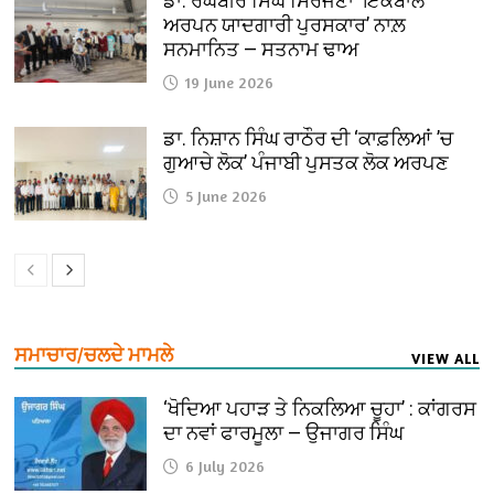
ਡਾ. ਰਘਬੀਰ ਸਿੰਘ ਸਿਰਜਣਾ ‘ਇਕਬਾਲ
ਅਰਪਨ ਯਾਦਗਾਰੀ ਪੁਰਸਕਾਰ’ ਨਾਲ਼
ਸਨਮਾਨਿਤ — ਸਤਨਾਮ ਢਾਅ
19 June 2026
ਡਾ. ਨਿਸ਼ਾਨ ਸਿੰਘ ਰਾਠੌਰ ਦੀ ‘ਕਾਫ਼ਲਿਆਂ ’ਚ
ਗੁਆਚੇ ਲੋਕ’ ਪੰਜਾਬੀ ਪੁਸਤਕ ਲੋਕ ਅਰਪਣ
5 June 2026
ਸਮਾਚਾਰ/ਚਲਦੇ ਮਾਮਲੇ
VIEW ALL
‘ਖੋਦਿਆ ਪਹਾੜ ਤੇ ਨਿਕਲਿਆ ਚੂਹਾ’ : ਕਾਂਗਰਸ
ਦਾ ਨਵਾਂ ਫਾਰਮੂਲਾ — ਉਜਾਗਰ ਸਿੰਘ
6 July 2026