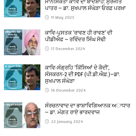
ਮਾਨਸਿਕਤਾ ਕਾਵਿ ਦਾ ਬਾਦਸ਼ਾਹ: ਸੁਰਜੀਤ
ਪਾਤਰ — ਡਾ. ਸੁਖਪਾਲ ਸੰਘੇੜਾ ਓਰਫ਼ ਪਰਖ਼ਾ
11 May 2025
ਕਾਵਿ-ਪੁਸਤਕ ‘ਰਾਵਣ ਹੀ ਰਾਵਣ’ ਦੀ
ਪੀਡੀਐਫ — ਰਵਿੰਦਰ ਸਿੰਘ ਸੋਢੀ
17 December 2024
ਕਾਵਿ-ਸੰਗ੍ਰਹਿ ‘ਕਿੱਸਿਆਂ ਦੇ ਕੈਦੀ’,
ਸੰਸਕਰਨ-2 ਦੀ PDF (ਪੀ.ਡੀ.ਐਫ਼.)—ਡਾ.
ਸੁਖਪਾਲ ਸੰਘੇੜਾ
16 December 2024
ਸੰਰਚਨਾਵਾਦ ਦਾ ਭਾਸ਼ਾਵਿਗਿਆਨਕ ਅਾਧਾਰ
— ਡਾ. ਮੰਗਤ ਰਾਏ ਭਾਰਦਵਾਜ
22 January 2024