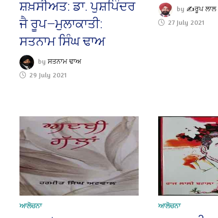
ਸ਼ਖ਼ਸੀਅਤ: ਡਾ. ਪੁਸ਼ਪਿੰਦਰ
by
✍️ਰੂਪ ਲਾਲ 
ਜੈ ਰੂਪ—ਮੁਲਾਕਾਤੀ:
27 July 2021
ਸਤਨਾਮ ਸਿੰਘ ਢਾਅ
by
ਸਤਨਾਮ ਢਾਅ
29 July 2021
ਆਲੋਚਨਾ
ਆਲੋਚਨਾ