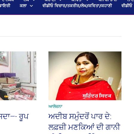
ਡਾਇਰੀ
ਕਲਾ
ਵੀਡੀਓ ਵਿਚਾਰ/ਤਕਰੀਰ/ਲੇਖ/ਕਵਿਤਾ/ਕਹਾਣੀ
ਵੀਡੀਓ
ਆਲੋਚਨਾ
ਸਦਾ—- ਰੂਪ
ਅਦੀਬ ਸਮੁੰਦਰੋਂ ਪਾਰ ਦੇ:
ਲਫ਼ਜ਼ੀ ਮਣਕਿਆਂ ਦੀ ਗਾਨੀ