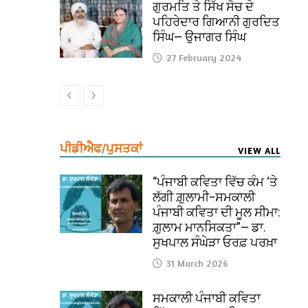
ਗੁਰਮਤਿ ਤੇ ਸਿੱਖ ਸੋਚ ਦੇ
ਪਹਿਰੇਦਾਰ ਗਿਆਨੀ ਗੁਰਦਿਤ
ਸਿੰਘ— ਉਜਾਗਰ ਸਿੰਘ
27 February 2024
ਪੀਡੀਐਫ/ਪੁਸਤਕਾਂ
VIEW ALL
“ਪੰਜਾਬੀ ਕਵਿਤਾ ਵਿੱਚ ਕੰਮ ‘ਤੇ
ਲੱਗੀ ਗ਼ੁਲਾਮੀ–ਸਮਕਾਲੀ
ਪੰਜਾਬੀ ਕਵਿਤਾ ਦੀ ਮੂਲ ਸੀਮਾ:
ਗ਼ੁਲਾਮ ਮਾਨਸਿਕਤਾ”— ਡਾ.
ਸੁਖਪਾਲ ਸੰਘੇੜਾ ਓਰਫ਼ ਪਰਖ਼ਾ
31 March 2026
ਸਮਕਾਲੀ ਪੰਜਾਬੀ ਕਵਿਤਾ