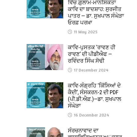
ਵਿੱਚ ਗ਼ੁਲਾਮ-ਮਾਨਸਿਕਤਾ
ਕਾਵਿ ਦਾ ਬਾਦਸ਼ਾਹ: ਸੁਰਜੀਤ
ਪਾਤਰ — ਡਾ. ਸੁਖਪਾਲ ਸੰਘੇੜਾ
ਓਰਫ਼ ਪਰਖ਼ਾ
11 May 2025
ਕਾਵਿ-ਪੁਸਤਕ ‘ਰਾਵਣ ਹੀ
ਰਾਵਣ’ ਦੀ ਪੀਡੀਐਫ —
ਰਵਿੰਦਰ ਸਿੰਘ ਸੋਢੀ
17 December 2024
ਕਾਵਿ-ਸੰਗ੍ਰਹਿ ‘ਕਿੱਸਿਆਂ ਦੇ
ਕੈਦੀ’, ਸੰਸਕਰਨ-2 ਦੀ PDF
(ਪੀ.ਡੀ.ਐਫ਼.)—ਡਾ. ਸੁਖਪਾਲ
ਸੰਘੇੜਾ
16 December 2024
ਸੰਰਚਨਾਵਾਦ ਦਾ