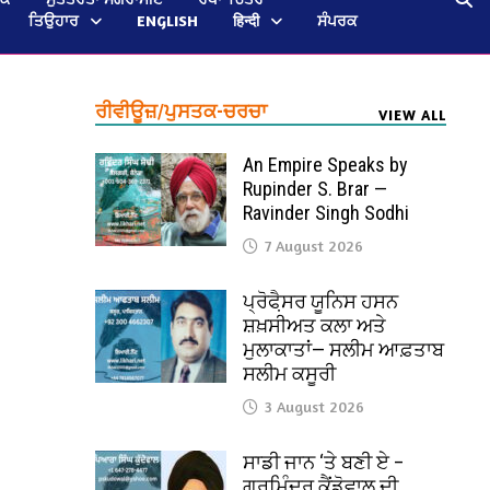
ਤਿਉਹਾਰ
ENGLISH
हिन्दी
ਸੰਪਰਕ
ਰੀਵੀਊਜ਼/ਪੁਸਤਕ-ਚਰਚਾ
VIEW ALL
An Empire Speaks by
Rupinder S. Brar —
Ravinder Singh Sodhi
7 August 2026
ਪ੍ਰੋਫੈ਼ਸਰ ਯੂਨਿਸ ਹਸਨ
ਸ਼ਖ਼ਸੀਅਤ ਕਲਾ ਅਤੇ
ਮੁਲਾਕਾਤਾਂ— ਸਲੀਮ ਆਫ਼ਤਾਬ
ਸਲੀਮ ਕਸੂਰੀ
3 August 2026
ਸਾਡੀ ਜਾਨ ‘ਤੇ ਬਣੀ ਏ –
ਗੁਰਮਿੰਦਰ ਕੈਂਡੋਵਾਲ ਦੀ