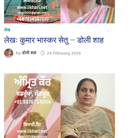
लेख
लेखः कुमार भास्कर सेतु — डोली शाह
by
डोली शाह
24 February 2026