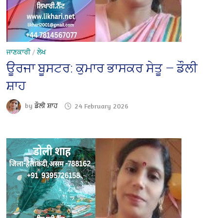
ਜਾਣਕਾਰੀ
/
ਲੇਖ
ਊਰਜਾ ਬੂਸਟਰ: ਕੁਮਾਰ ਭਾਸਕਰ ਸੇਤੂ — ਡੌਲੀ
ਸ਼ਾਹ
by
ਡੌਲੀ ਸ਼ਾਹ
24 February 2026