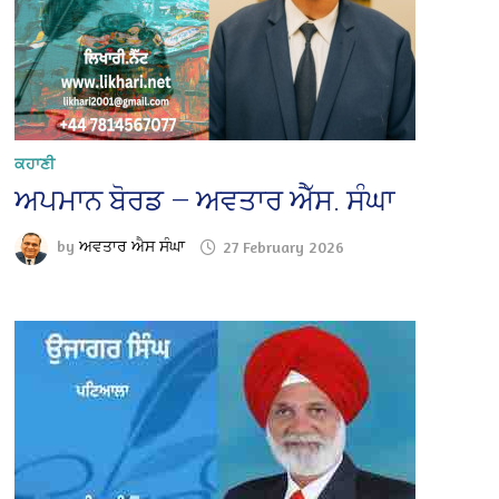
ਕਹਾਣੀ
ਅਪਮਾਨ ਬੋਰਡ — ਅਵਤਾਰ ਐੱਸ. ਸੰਘਾ
by
ਅਵਤਾਰ ਐਸ ਸੰਘਾ
27 February 2026