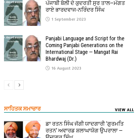
ਪੰਜਾਬੀ ਬੋਲੀ ਦੇ ਕੁਦਰਤੀ ਸੁਰ ਤਾਲ—ਮੰਗਤ
ਰਾਏ ਭਾਰਦਵਾਜ-ਨਰਿੰਦਰ ਸਿੰਘ
1 September 2023
Panjabi Language and Script for the
Coming Panjabi Generations on the
International Stage — Mangat Rai
Bhardwaj (Dr.)
16 August 2023
ਸਾਹਿਤਕ ਸਮਾਚਾਰ
VIEW ALL
ਡਾ ਰਤਨ ਸਿੰਘ ਜੱਗੀ ਯਾਦਗਾਰੀ ‘ਗੁਰਮਤਿ
ਰਤਨ’ ਅਵਾਰਡ ਸ਼ਲਾਘਾਯੋਗ ਉਪਰਾਲਾ —
ਉਜਾਗਰ ਸਿੰਘ