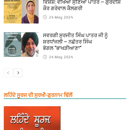
ਵਿਸ਼ੇਸ਼: ਵੇਖਿਆ ਸੁਣਿਆਂ ਪਾਤਰ — ਗੁਰਦੀਸ਼
ਕੌਰ ਗਰੇਵਾਲ ਕੈਲਗਰੀ
24 May 2024
ਸਵਰਗੀ ਸੁਰਜੀਤ ਸਿੰਘ ਪਾਤਰ ਜੀ ਨੂੰ
ਸ਼ਰਧਾਂਜਲੀ — ਨਛੱਤਰ ਸਿੰਘ
ਭੋਗਲ “ਭਾਖੜੀਆਣਾ”
24 May 2024
ਲਹਿੰਦੇ ਸੂਰਜ ਦੀ ਸੁਰਖੀ-ਗੁਰਨਾਮ ਢਿੱਲੋਂ