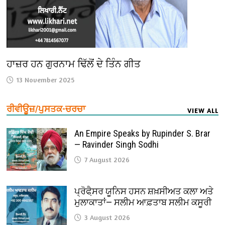
ਹਾਜ਼ਰ ਹਨ ਗੁਰਨਾਮ ਢਿੱਲੋਂ ਦੇ ਤਿੰਨ ਗੀਤ
13 November 2025
ਰੀਵੀਊਜ਼/ਪੁਸਤਕ-ਚਰਚਾ
VIEW ALL
An Empire Speaks by Rupinder S. Brar
— Ravinder Singh Sodhi
7 August 2026
ਪ੍ਰੋਫੈ਼ਸਰ ਯੂਨਿਸ ਹਸਨ ਸ਼ਖ਼ਸੀਅਤ ਕਲਾ ਅਤੇ
ਮੁਲਾਕਾਤਾਂ— ਸਲੀਮ ਆਫ਼ਤਾਬ ਸਲੀਮ ਕਸੂਰੀ
3 August 2026