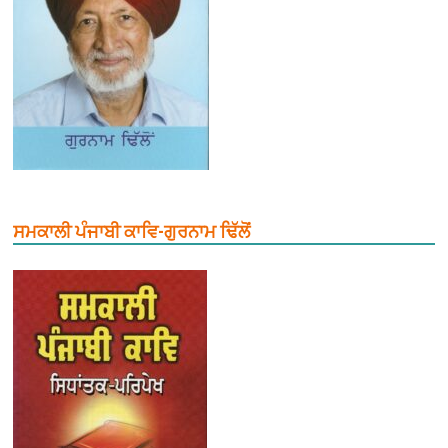
ਸਮਕਾਲੀ ਪੰਜਾਬੀ ਕਾਵਿ-ਗੁਰਨਾਮ ਢਿੱਲੋਂ