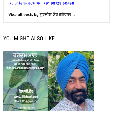
ਕੌਰ ਗਰੇਵਾਲ ਵਟਸਅਪ: +91 98728 60488
View all posts by ਗੁਰਦੀਸ਼ ਕੌਰ ਗਰੇਵਾਲ →
YOU MIGHT ALSO LIKE