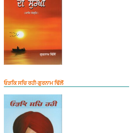
ਓੜਕਿ ਸਚਿ ਰਹੀ-ਗੁਰਨਾਮ ਢਿੱਲੋਂ