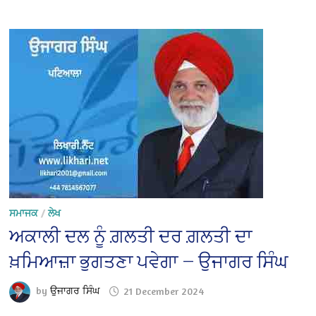
ਸਮਾਜਕ
/
ਲੇਖ
ਅਕਾਲੀ ਦਲ ਨੂੰ ਗ਼ਲਤੀ ਦਰ ਗ਼ਲਤੀ ਦਾ
ਖ਼ਮਿਆਜ਼ਾ ਭੁਗਤਣਾ ਪਵੇਗਾ — ਉਜਾਗਰ ਸਿੰਘ
by
ਉਜਾਗਰ ਸਿੰਘ
21 December 2024