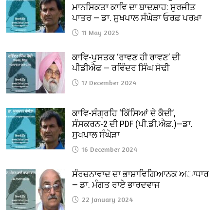
ਮਾਨਸਿਕਤਾ ਕਾਵਿ ਦਾ ਬਾਦਸ਼ਾਹ: ਸੁਰਜੀਤ
ਪਾਤਰ — ਡਾ. ਸੁਖਪਾਲ ਸੰਘੇੜਾ ਓਰਫ਼ ਪਰਖ਼ਾ
11 May 2025
ਕਾਵਿ-ਪੁਸਤਕ ‘ਰਾਵਣ ਹੀ ਰਾਵਣ’ ਦੀ
ਪੀਡੀਐਫ — ਰਵਿੰਦਰ ਸਿੰਘ ਸੋਢੀ
17 December 2024
ਕਾਵਿ-ਸੰਗ੍ਰਹਿ ‘ਕਿੱਸਿਆਂ ਦੇ ਕੈਦੀ’,
ਸੰਸਕਰਨ-2 ਦੀ PDF (ਪੀ.ਡੀ.ਐਫ਼.)—ਡਾ.
ਸੁਖਪਾਲ ਸੰਘੇੜਾ
16 December 2024
ਸੰਰਚਨਾਵਾਦ ਦਾ ਭਾਸ਼ਾਵਿਗਿਆਨਕ ਅਾਧਾਰ
— ਡਾ. ਮੰਗਤ ਰਾਏ ਭਾਰਦਵਾਜ
22 January 2024