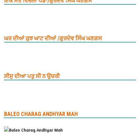
ਇਕ ਮੌਤ ਵਿਚਲਾ ਪੈਂਡਾ/ਗੁਰਦੇਵ ਸਿੰਘ ਘਣਗਸ
ਘਰ ਦੀਆਂ ਕੁਝ ਘਾਟ ਦੀਆਂ /ਗੁਰਦੇਵ ਸਿੰਘ ਘਣਗਸ
ਸੀਸੁ ਦੀਆ ਪਰੁ ਸੀ ਨ ਉਚਰੀ
BALEO CHARAG ANDHYAR MAH