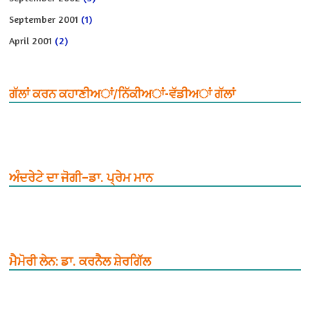
September 2001
(1)
April 2001
(2)
ਗੱਲਾਂ ਕਰਨ ਕਹਾਣੀਅਾਂ/ਨਿੱਕੀਅਾਂ-ਵੱਡੀਅਾਂ ਗੱਲਾਂ
ਅੰਦਰੇਟੇ ਦਾ ਜੋਗੀ–ਡਾ. ਪ੍ਰੇਮ ਮਾਨ
ਮੈਮੋਰੀ ਲੇਨ: ਡਾ. ਕਰਨੈਲ ਸ਼ੇਰਗਿੱਲ