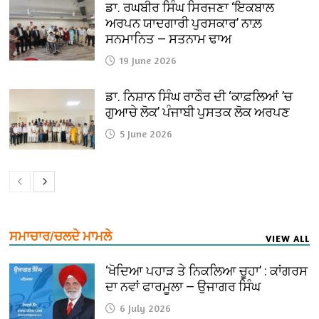
ਡਾ. ਰਘਬੀਰ ਸਿੰਘ ਸਿਰਜਣਾ ‘ਇਕਬਾਲ
ਅਰਪਨ ਯਾਦਗਾਰੀ ਪੁਰਸਕਾਰ’ ਨਾਲ਼
ਸਨਮਾਨਿਤ — ਸਤਨਾਮ ਢਾਅ
19 June 2026
ਡਾ. ਨਿਸ਼ਾਨ ਸਿੰਘ ਰਾਠੌਰ ਦੀ ‘ਕਾਫ਼ਲਿਆਂ ’ਚ
ਗੁਆਚੇ ਲੋਕ’ ਪੰਜਾਬੀ ਪੁਸਤਕ ਲੋਕ ਅਰਪਣ
5 June 2026
ਸਮਾਚਾਰ/ਚਲਦੇ ਮਾਮਲੇ
VIEW ALL
‘ਖੋਦਿਆ ਪਹਾੜ ਤੇ ਨਿਕਲਿਆ ਚੂਹਾ’ : ਕਾਂਗਰਸ
ਦਾ ਨਵਾਂ ਫਾਰਮੂਲਾ — ਉਜਾਗਰ ਸਿੰਘ
6 July 2026