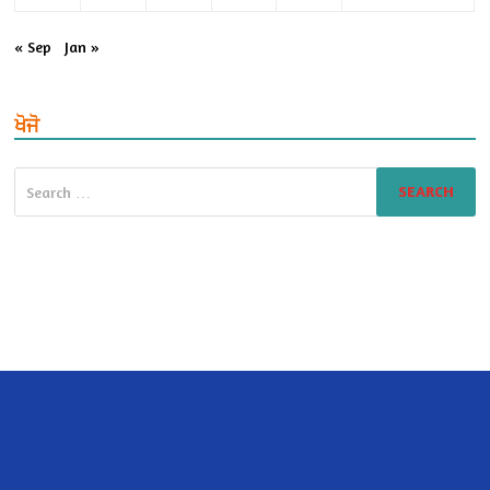
« Sep
Jan »
ਖੋਜੋ
Search
for: