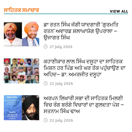
ਸਾਹਿਤਕ ਸਮਾਚਾਰ
VIEW ALL
ਡਾ ਰਤਨ ਸਿੰਘ ਜੱਗੀ ਯਾਦਗਾਰੀ ‘ਗੁਰਮਤਿ
ਰਤਨ’ ਅਵਾਰਡ ਸ਼ਲਾਘਾਯੋਗ ਉਪਰਾਲਾ —
ਉਜਾਗਰ ਸਿੰਘ
27 July 2026
ਕਹਾਣੀਕਾਰ ਲਾਲ ਸਿੰਘ ਦਸੂਹਾ ਦਾ ਸਾਹਿਤਕ
ਮਿਸ਼ਨ ਹਰ ਪਿੰਡ ਅਤੇ ਘਰ ਤੱਕ ਪਹੁੰਚਾਉਣ ਦਾ
ਅਹਿਦ— ਡਾ. ਅਮਰਜੀਤ ਦਸੂਹਾ
22 July 2026
ਅਰਪਨ ਲਿਖਾਰੀ ਸਭਾ ਦੀ ਸਾਹਿਤਕ ਮਿਲਣੀ
ਵਿਚ ਰੰਗ ਬਰੰਗੇ ਵਿਚਾਰਾਂ ਦਾ ਗੁਲਦਤਾ ਪੇਸ਼ —
ਸਤਨਾਮ ਸਿੰਘ ਢਾਅ
22 July 2026