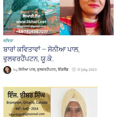
ਕਵਿਤਾ
ਬਾਰਾਂ ਕਵਿਤਾਵਾਂ — ਸੋਨੀਆ ਪਾਲ,
ਵੁਲਵਰਹੈਂਪਟਨ, ਯੂ.ਕੇ.
by
ਸੋਨੀਆ ਪਾਲ, ਵੁਲਵਰਹੈਂਪਟਨ, ਇੰਗਲੈਂਡ
17 July 2025