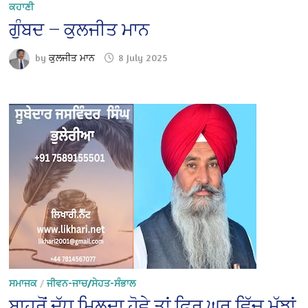
ਕਹਾਣੀ
ਗੁੰਬਦ — ਕੁਲਜੀਤ ਮਾਨ
by
ਕੁਲਜੀਤ ਮਾਨ
8 July 2025
ਸਮਾਜਕ
/
ਜੀਵਨ-ਜਾਚ/ਸੇਹਤ-ਸੰਭਾਲ
ਬਾਹਰੋਂ ਦੁੱਧ ਮਿਲਦਾ ਹੋਵੇ ਤਾਂ ਫਿਰ ਘਰ ਵਿੱਚ ਮੱਝਾਂ