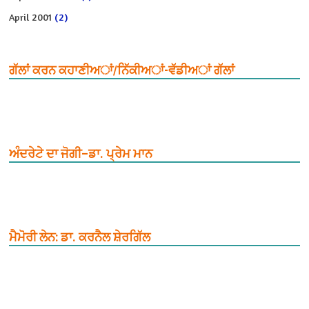
April 2001
(2)
ਗੱਲਾਂ ਕਰਨ ਕਹਾਣੀਅਾਂ/ਨਿੱਕੀਅਾਂ-ਵੱਡੀਅਾਂ ਗੱਲਾਂ
ਅੰਦਰੇਟੇ ਦਾ ਜੋਗੀ–ਡਾ. ਪ੍ਰੇਮ ਮਾਨ
ਮੈਮੋਰੀ ਲੇਨ: ਡਾ. ਕਰਨੈਲ ਸ਼ੇਰਗਿੱਲ