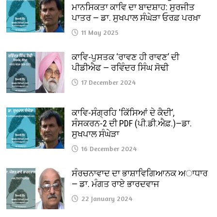
ਮਾਨਸਿਕਤਾ ਕਾਵਿ ਦਾ ਬਾਦਸ਼ਾਹ: ਸੁਰਜੀਤ
ਪਾਤਰ — ਡਾ. ਸੁਖਪਾਲ ਸੰਘੇੜਾ ਓਰਫ਼ ਪਰਖ਼ਾ
11 May 2025
ਕਾਵਿ-ਪੁਸਤਕ ‘ਰਾਵਣ ਹੀ ਰਾਵਣ’ ਦੀ
ਪੀਡੀਐਫ — ਰਵਿੰਦਰ ਸਿੰਘ ਸੋਢੀ
17 December 2024
ਕਾਵਿ-ਸੰਗ੍ਰਹਿ ‘ਕਿੱਸਿਆਂ ਦੇ ਕੈਦੀ’,
ਸੰਸਕਰਨ-2 ਦੀ PDF (ਪੀ.ਡੀ.ਐਫ਼.)—ਡਾ.
ਸੁਖਪਾਲ ਸੰਘੇੜਾ
16 December 2024
ਸੰਰਚਨਾਵਾਦ ਦਾ ਭਾਸ਼ਾਵਿਗਿਆਨਕ ਅਾਧਾਰ
— ਡਾ. ਮੰਗਤ ਰਾਏ ਭਾਰਦਵਾਜ
22 January 2024