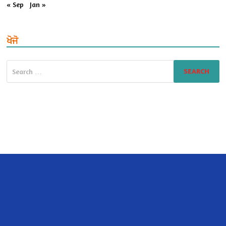
« Sep
Jan »
ਖੋਜੋ
Search
for: