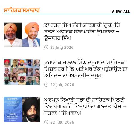
ਸਾਹਿਤਕ ਸਮਾਚਾਰ
VIEW ALL
ਡਾ ਰਤਨ ਸਿੰਘ ਜੱਗੀ ਯਾਦਗਾਰੀ ‘ਗੁਰਮਤਿ
ਰਤਨ’ ਅਵਾਰਡ ਸ਼ਲਾਘਾਯੋਗ ਉਪਰਾਲਾ —
ਉਜਾਗਰ ਸਿੰਘ
27 July 2026
ਕਹਾਣੀਕਾਰ ਲਾਲ ਸਿੰਘ ਦਸੂਹਾ ਦਾ ਸਾਹਿਤਕ
ਮਿਸ਼ਨ ਹਰ ਪਿੰਡ ਅਤੇ ਘਰ ਤੱਕ ਪਹੁੰਚਾਉਣ ਦਾ
ਅਹਿਦ— ਡਾ. ਅਮਰਜੀਤ ਦਸੂਹਾ
22 July 2026
ਅਰਪਨ ਲਿਖਾਰੀ ਸਭਾ ਦੀ ਸਾਹਿਤਕ ਮਿਲਣੀ
ਵਿਚ ਰੰਗ ਬਰੰਗੇ ਵਿਚਾਰਾਂ ਦਾ ਗੁਲਦਤਾ ਪੇਸ਼ —
ਸਤਨਾਮ ਸਿੰਘ ਢਾਅ
22 July 2026