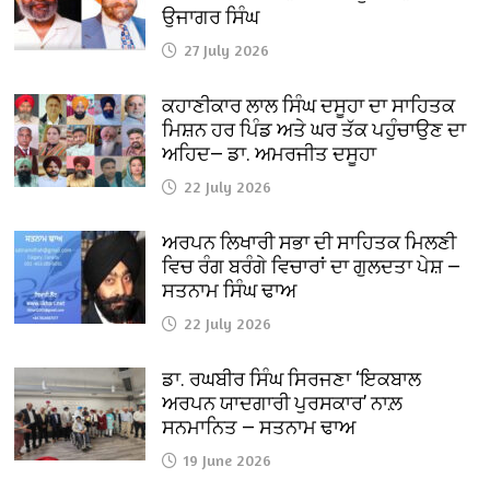
ਉਜਾਗਰ ਸਿੰਘ
27 July 2026
ਕਹਾਣੀਕਾਰ ਲਾਲ ਸਿੰਘ ਦਸੂਹਾ ਦਾ ਸਾਹਿਤਕ
ਮਿਸ਼ਨ ਹਰ ਪਿੰਡ ਅਤੇ ਘਰ ਤੱਕ ਪਹੁੰਚਾਉਣ ਦਾ
ਅਹਿਦ— ਡਾ. ਅਮਰਜੀਤ ਦਸੂਹਾ
22 July 2026
ਅਰਪਨ ਲਿਖਾਰੀ ਸਭਾ ਦੀ ਸਾਹਿਤਕ ਮਿਲਣੀ
ਵਿਚ ਰੰਗ ਬਰੰਗੇ ਵਿਚਾਰਾਂ ਦਾ ਗੁਲਦਤਾ ਪੇਸ਼ —
ਸਤਨਾਮ ਸਿੰਘ ਢਾਅ
22 July 2026
ਡਾ. ਰਘਬੀਰ ਸਿੰਘ ਸਿਰਜਣਾ ‘ਇਕਬਾਲ
ਅਰਪਨ ਯਾਦਗਾਰੀ ਪੁਰਸਕਾਰ’ ਨਾਲ਼
ਸਨਮਾਨਿਤ — ਸਤਨਾਮ ਢਾਅ
19 June 2026