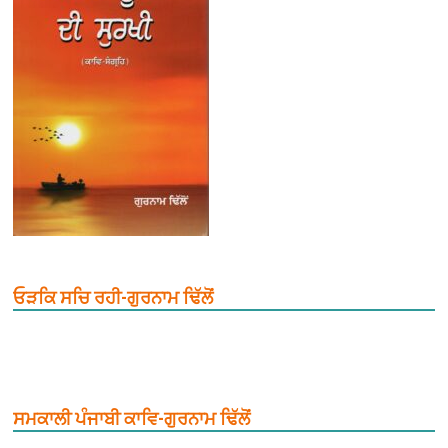
ਓੜਕਿ ਸਚਿ ਰਹੀ-ਗੁਰਨਾਮ ਢਿੱਲੋਂ
ਸਮਕਾਲੀ ਪੰਜਾਬੀ ਕਾਵਿ-ਗੁਰਨਾਮ ਢਿੱਲੋਂ