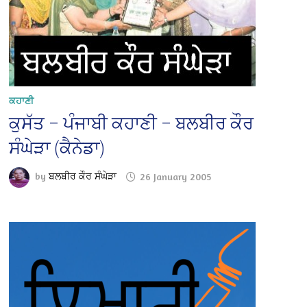
ਕਹਾਣੀ
ਕੁਸੱਤ – ਪੰਜਾਬੀ ਕਹਾਣੀ – ਬਲਬੀਰ ਕੌਰ
ਸੰਘੇੜਾ (ਕੈਨੇਡਾ)
by
ਬਲਬੀਰ ਕੌਰ ਸੰਘੇੜਾ
26 January 2005