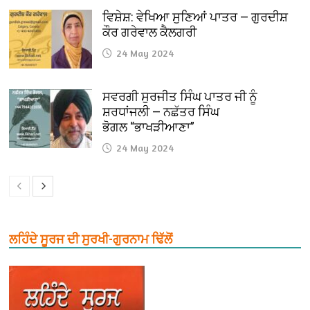
ਵਿਸ਼ੇਸ਼: ਵੇਖਿਆ ਸੁਣਿਆਂ ਪਾਤਰ — ਗੁਰਦੀਸ਼
ਕੌਰ ਗਰੇਵਾਲ ਕੈਲਗਰੀ
24 May 2024
ਸਵਰਗੀ ਸੁਰਜੀਤ ਸਿੰਘ ਪਾਤਰ ਜੀ ਨੂੰ
ਸ਼ਰਧਾਂਜਲੀ — ਨਛੱਤਰ ਸਿੰਘ
ਭੋਗਲ “ਭਾਖੜੀਆਣਾ”
24 May 2024
ਲਹਿੰਦੇ ਸੂਰਜ ਦੀ ਸੁਰਖੀ-ਗੁਰਨਾਮ ਢਿੱਲੋਂ