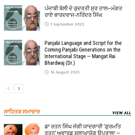
ਪੰਜਾਬੀ ਬੋਲੀ ਦੇ ਕੁਦਰਤੀ ਸੁਰ ਤਾਲ—ਮੰਗਤ
ਰਾਏ ਭਾਰਦਵਾਜ-ਨਰਿੰਦਰ ਸਿੰਘ
1 September 2023
Panjabi Language and Script for the
Coming Panjabi Generations on the
International Stage — Mangat Rai
Bhardwaj (Dr.)
16 August 2023
ਸਾਹਿਤਕ ਸਮਾਚਾਰ
VIEW ALL
ਡਾ ਰਤਨ ਸਿੰਘ ਜੱਗੀ ਯਾਦਗਾਰੀ ‘ਗੁਰਮਤਿ
ਰਤਨ’ ਅਵਾਰਡ ਸ਼ਲਾਘਾਯੋਗ ਉਪਰਾਲਾ —