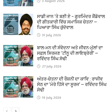
3 August 2026
ਸਾਡੀ ਜਾਨ ‘ਤੇ ਬਣੀ ਏ – ਗੁਰਮਿੰਦਰ ਕੈਂਡੋਵਾਲ
ਦੀ ਗੀਤਕਾਰੀ ਵਿੱਚ ਸਮਾਜਿਕ ਚੇਤਨਾ —
ਪਿਆਰਾ ਸਿੰਘ ਕੁੱਦੋਵਾਲ
31 July 2026
ਬਾਲ-ਮਨ ਦੀ ਸੰਵੇਦਨਾ ਅਤੇ ਜੀਵਨ-ਮੁੱਲਾਂ ਦਾ
ਸਫ਼ਲ ਸਿਰਜਣ ‘ਟੀਨੂ ਦੀ ਲਾਇਬ੍ਰੇਰੀ’ —
ਰਵਿੰਦਰ ਸਿੰਘ ਸੋਢੀ
27 July 2026
ਅੰਤਰ-ਚੇਤਨਾ ਦੀ ਰੌਸ਼ਨੀ ਦਾ ਕਾਵਿ : ਰਾਜੀਵ
ਸੇਠ ਦਾ ‘ਮੇਰੇ ਹਿੱਸੇ ਦਾ ਸੂਰਜ’ — ਰਵਿੰਦਰ ਸਿੰਘ
ਸੋਢੀ
19 July 2026