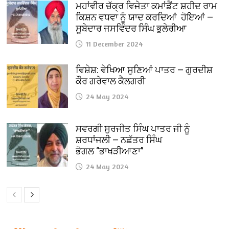
ਮਹਾਂਵੀਰ ਚੱਕ੍ਰ ਵਿਜੇਤਾ ਕਮਾਂਡੈਂਟ ਸ਼ਹੀਦ ਰਾਮ
ਕਿਸ਼ਨ ਵਧਵਾ ਨੂੰ ਯਾਦ ਕਰਦਿਆਂ ਹੋਇਆਂ —
ਸੂਬੇਦਾਰ ਜਸਵਿੰਦਰ ਸਿੰਘ ਭੁਲੇਰੀਆ
11 December 2024
ਵਿਸ਼ੇਸ਼: ਵੇਖਿਆ ਸੁਣਿਆਂ ਪਾਤਰ — ਗੁਰਦੀਸ਼
ਕੌਰ ਗਰੇਵਾਲ ਕੈਲਗਰੀ
24 May 2024
ਸਵਰਗੀ ਸੁਰਜੀਤ ਸਿੰਘ ਪਾਤਰ ਜੀ ਨੂੰ
ਸ਼ਰਧਾਂਜਲੀ — ਨਛੱਤਰ ਸਿੰਘ
ਭੋਗਲ “ਭਾਖੜੀਆਣਾ”
24 May 2024