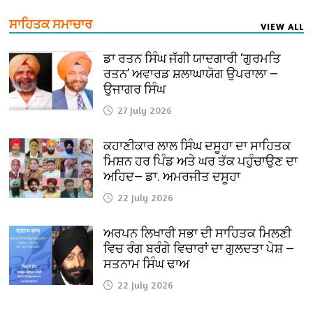
ਸਾਹਿਤਕ ਸਮਾਚਾਰ
VIEW ALL
ਡਾ ਰਤਨ ਸਿੰਘ ਜੱਗੀ ਯਾਦਗਾਰੀ ‘ਗੁਰਮਤਿ
ਰਤਨ’ ਅਵਾਰਡ ਸ਼ਲਾਘਾਯੋਗ ਉਪਰਾਲਾ —
ਉਜਾਗਰ ਸਿੰਘ
27 July 2026
ਕਹਾਣੀਕਾਰ ਲਾਲ ਸਿੰਘ ਦਸੂਹਾ ਦਾ ਸਾਹਿਤਕ
ਮਿਸ਼ਨ ਹਰ ਪਿੰਡ ਅਤੇ ਘਰ ਤੱਕ ਪਹੁੰਚਾਉਣ ਦਾ
ਅਹਿਦ— ਡਾ. ਅਮਰਜੀਤ ਦਸੂਹਾ
22 July 2026
ਅਰਪਨ ਲਿਖਾਰੀ ਸਭਾ ਦੀ ਸਾਹਿਤਕ ਮਿਲਣੀ
ਵਿਚ ਰੰਗ ਬਰੰਗੇ ਵਿਚਾਰਾਂ ਦਾ ਗੁਲਦਤਾ ਪੇਸ਼ —
ਸਤਨਾਮ ਸਿੰਘ ਢਾਅ
22 July 2026