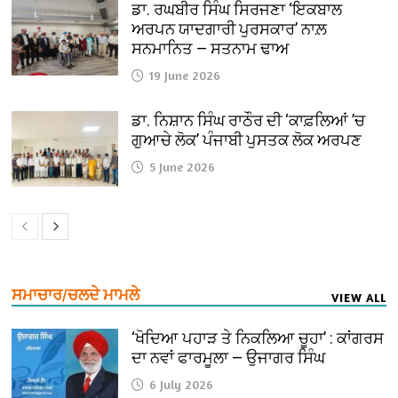
ਡਾ. ਰਘਬੀਰ ਸਿੰਘ ਸਿਰਜਣਾ ‘ਇਕਬਾਲ
ਅਰਪਨ ਯਾਦਗਾਰੀ ਪੁਰਸਕਾਰ’ ਨਾਲ਼
ਸਨਮਾਨਿਤ — ਸਤਨਾਮ ਢਾਅ
19 June 2026
ਡਾ. ਨਿਸ਼ਾਨ ਸਿੰਘ ਰਾਠੌਰ ਦੀ ‘ਕਾਫ਼ਲਿਆਂ ’ਚ
ਗੁਆਚੇ ਲੋਕ’ ਪੰਜਾਬੀ ਪੁਸਤਕ ਲੋਕ ਅਰਪਣ
5 June 2026
ਸਮਾਚਾਰ/ਚਲਦੇ ਮਾਮਲੇ
VIEW ALL
‘ਖੋਦਿਆ ਪਹਾੜ ਤੇ ਨਿਕਲਿਆ ਚੂਹਾ’ : ਕਾਂਗਰਸ
ਦਾ ਨਵਾਂ ਫਾਰਮੂਲਾ — ਉਜਾਗਰ ਸਿੰਘ
6 July 2026