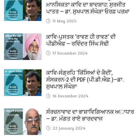
ਮਾਨਸਿਕਤਾ ਕਾਵਿ ਦਾ ਬਾਦਸ਼ਾਹ: ਸੁਰਜੀਤ
ਪਾਤਰ — ਡਾ. ਸੁਖਪਾਲ ਸੰਘੇੜਾ ਓਰਫ਼ ਪਰਖ਼ਾ
11 May 2025
ਕਾਵਿ-ਪੁਸਤਕ ‘ਰਾਵਣ ਹੀ ਰਾਵਣ’ ਦੀ
ਪੀਡੀਐਫ — ਰਵਿੰਦਰ ਸਿੰਘ ਸੋਢੀ
17 December 2024
ਕਾਵਿ-ਸੰਗ੍ਰਹਿ ‘ਕਿੱਸਿਆਂ ਦੇ ਕੈਦੀ’,
ਸੰਸਕਰਨ-2 ਦੀ PDF (ਪੀ.ਡੀ.ਐਫ਼.)—ਡਾ.
ਸੁਖਪਾਲ ਸੰਘੇੜਾ
16 December 2024
ਸੰਰਚਨਾਵਾਦ ਦਾ ਭਾਸ਼ਾਵਿਗਿਆਨਕ ਅਾਧਾਰ
— ਡਾ. ਮੰਗਤ ਰਾਏ ਭਾਰਦਵਾਜ
22 January 2024