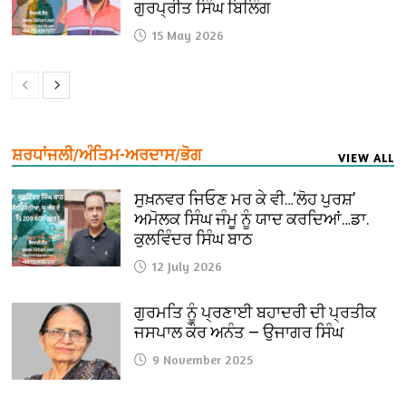
ਗੁਰਪ੍ਰੀਤ ਸਿੰਘ ਬਿਲਿੰਗ
15 May 2026
ਸ਼ਰਧਾਂਜਲੀ/ਅੰਤਿਮ-ਅਰਦਾਸ/ਭੋਗ
VIEW ALL
ਸੁਖ਼ਨਵਰ ਜਿਓਣ ਮਰ ਕੇ ਵੀ…‘ਲੋਹ ਪੁਰਸ਼’
ਅਮੋਲਕ ਸਿੰਘ ਜੰਮੂ ਨੂੰ ਯਾਦ ਕਰਦਿਆਂ…ਡਾ.
ਕੁਲਵਿੰਦਰ ਸਿੰਘ ਬਾਠ
12 July 2026
ਗੁਰਮਤਿ ਨੂੰ ਪ੍ਰਣਾਈ ਬਹਾਦਰੀ ਦੀ ਪ੍ਰਤੀਕ
ਜਸਪਾਲ ਕੌਰ ਅਨੰਤ — ਉਜਾਗਰ ਸਿੰਘ
9 November 2025