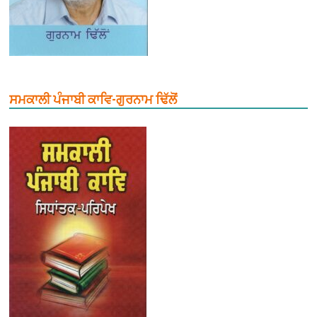
ਸਮਕਾਲੀ ਪੰਜਾਬੀ ਕਾਵਿ-ਗੁਰਨਾਮ ਢਿੱਲੋਂ