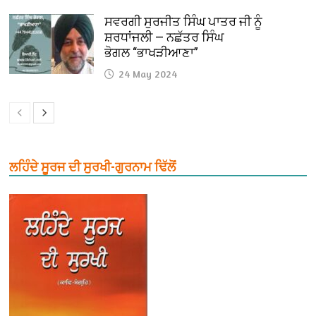
ਸਵਰਗੀ ਸੁਰਜੀਤ ਸਿੰਘ ਪਾਤਰ ਜੀ ਨੂੰ
ਸ਼ਰਧਾਂਜਲੀ — ਨਛੱਤਰ ਸਿੰਘ
ਭੋਗਲ “ਭਾਖੜੀਆਣਾ”
24 May 2024
ਲਹਿੰਦੇ ਸੂਰਜ ਦੀ ਸੁਰਖੀ-ਗੁਰਨਾਮ ਢਿੱਲੋਂ