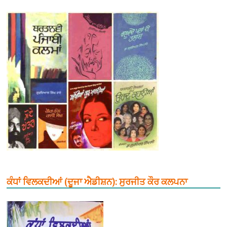
ਕੰਧਾਂ ਵਿਲਕਦੀਆਂ (ਦੂਜਾ ਐਡੀਸ਼ਨ): ਸੁਰਜੀਤ ਕੌਰ ਕਲਪਨਾ