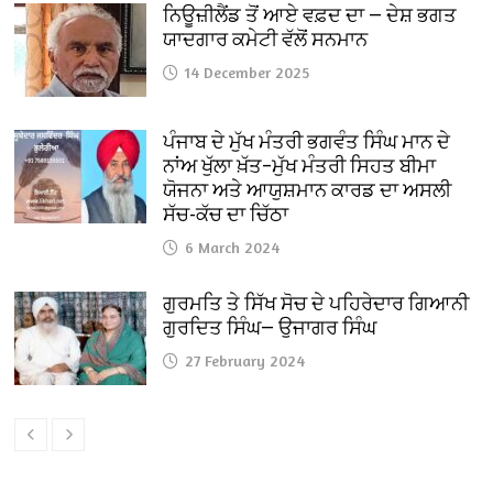
ਨਿਊਜ਼ੀਲੈਂਡ ਤੋਂ ਆਏ ਵਫ਼ਦ ਦਾ — ਦੇਸ਼ ਭਗਤ
ਯਾਦਗਾਰ ਕਮੇਟੀ ਵੱਲੋਂ ਸਨਮਾਨ
14 December 2025
ਪੰਜਾਬ ਦੇ ਮੁੱਖ ਮੰਤਰੀ ਭਗਵੰਤ ਸਿੰਘ ਮਾਨ ਦੇ
ਨਾਂਅ ਖੁੱਲਾ ਖ਼ੱਤ–ਮੁੱਖ ਮੰਤਰੀ ਸਿਹਤ ਬੀਮਾ
ਯੋਜਨਾ ਅਤੇ ਆਯੁਸ਼ਮਾਨ ਕਾਰਡ ਦਾ ਅਸਲੀ
ਸੱਚ-ਕੱਚ ਦਾ ਚਿੱਠਾ
6 March 2024
ਗੁਰਮਤਿ ਤੇ ਸਿੱਖ ਸੋਚ ਦੇ ਪਹਿਰੇਦਾਰ ਗਿਆਨੀ
ਗੁਰਦਿਤ ਸਿੰਘ— ਉਜਾਗਰ ਸਿੰਘ
27 February 2024