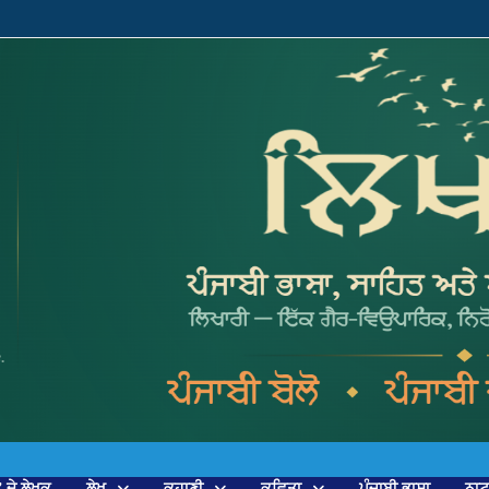
’ ਦੇ ਲੇਖਕ
ਲੇਖ
ਕਹਾਣੀ
ਕਵਿਤਾ
ਪੰਜਾਬੀ ਭਾਸ਼ਾ
ਨਾ