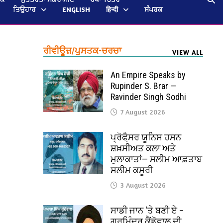
ਤਿਉਹਾਰ
ENGLISH
हिन्दी
ਸੰਪਰਕ
ਰੀਵੀਊਜ਼/ਪੁਸਤਕ-ਚਰਚਾ
VIEW ALL
An Empire Speaks by
Rupinder S. Brar —
Ravinder Singh Sodhi
7 August 2026
ਪ੍ਰੋਫੈ਼ਸਰ ਯੂਨਿਸ ਹਸਨ
ਸ਼ਖ਼ਸੀਅਤ ਕਲਾ ਅਤੇ
ਮੁਲਾਕਾਤਾਂ— ਸਲੀਮ ਆਫ਼ਤਾਬ
ਸਲੀਮ ਕਸੂਰੀ
3 August 2026
ਸਾਡੀ ਜਾਨ ‘ਤੇ ਬਣੀ ਏ –
ਗੁਰਮਿੰਦਰ ਕੈਂਡੋਵਾਲ ਦੀ