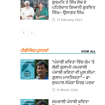
ਗੁਰਮਤਿ ਤੇ ਸਿੱਖ ਸੋਚ ਦੇ
ਪਹਿਰੇਦਾਰ ਗਿਆਨੀ ਗੁਰਦਿਤ
ਸਿੰਘ— ਉਜਾਗਰ ਸਿੰਘ
27 February 2024
ਪੀਡੀਐਫ/ਪੁਸਤਕਾਂ
VIEW ALL
“ਪੰਜਾਬੀ ਕਵਿਤਾ ਵਿੱਚ ਕੰਮ ‘ਤੇ
ਲੱਗੀ ਗ਼ੁਲਾਮੀ–ਸਮਕਾਲੀ
ਪੰਜਾਬੀ ਕਵਿਤਾ ਦੀ ਮੂਲ ਸੀਮਾ:
ਗ਼ੁਲਾਮ ਮਾਨਸਿਕਤਾ”— ਡਾ.
ਸੁਖਪਾਲ ਸੰਘੇੜਾ ਓਰਫ਼ ਪਰਖ਼ਾ
31 March 2026
ਸਮਕਾਲੀ ਪੰਜਾਬੀ ਕਵਿਤਾ