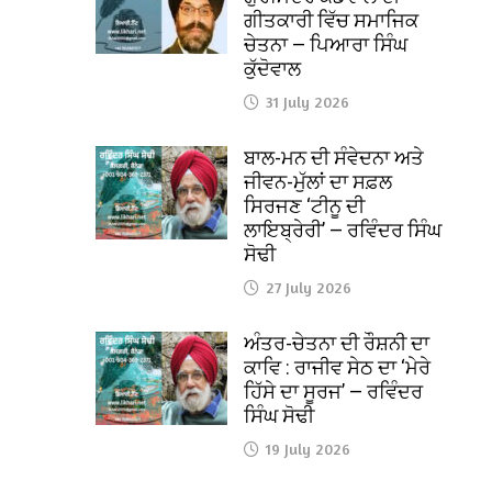
ਗੀਤਕਾਰੀ ਵਿੱਚ ਸਮਾਜਿਕ
ਚੇਤਨਾ — ਪਿਆਰਾ ਸਿੰਘ
ਕੁੱਦੋਵਾਲ
31 July 2026
ਬਾਲ-ਮਨ ਦੀ ਸੰਵੇਦਨਾ ਅਤੇ
ਜੀਵਨ-ਮੁੱਲਾਂ ਦਾ ਸਫ਼ਲ
ਸਿਰਜਣ ‘ਟੀਨੂ ਦੀ
ਲਾਇਬ੍ਰੇਰੀ’ — ਰਵਿੰਦਰ ਸਿੰਘ
ਸੋਢੀ
27 July 2026
ਅੰਤਰ-ਚੇਤਨਾ ਦੀ ਰੌਸ਼ਨੀ ਦਾ
ਕਾਵਿ : ਰਾਜੀਵ ਸੇਠ ਦਾ ‘ਮੇਰੇ
ਹਿੱਸੇ ਦਾ ਸੂਰਜ’ — ਰਵਿੰਦਰ
ਸਿੰਘ ਸੋਢੀ
19 July 2026