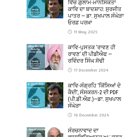
ਵਿੱਚ ਗ਼ੁਲਾਮ-ਮਾਨਸਿਕਤਾ
ਕਾਵਿ ਦਾ ਬਾਦਸ਼ਾਹ: ਸੁਰਜੀਤ
ਪਾਤਰ — ਡਾ. ਸੁਖਪਾਲ ਸੰਘੇੜਾ
ਓਰਫ਼ ਪਰਖ਼ਾ
11 May 2025
ਕਾਵਿ-ਪੁਸਤਕ ‘ਰਾਵਣ ਹੀ
ਰਾਵਣ’ ਦੀ ਪੀਡੀਐਫ —
ਰਵਿੰਦਰ ਸਿੰਘ ਸੋਢੀ
17 December 2024
ਕਾਵਿ-ਸੰਗ੍ਰਹਿ ‘ਕਿੱਸਿਆਂ ਦੇ
ਕੈਦੀ’, ਸੰਸਕਰਨ-2 ਦੀ PDF
(ਪੀ.ਡੀ.ਐਫ਼.)—ਡਾ. ਸੁਖਪਾਲ
ਸੰਘੇੜਾ
16 December 2024
ਸੰਰਚਨਾਵਾਦ ਦਾ