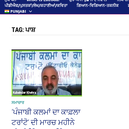
ਪੀਡੀਐਫ/ਪੁਸਤਕਾਂ/ਲੇਖ/ਕਹਾਣੀਆਂ/ਕਵਿਤਾ
ਗਿਆਨ-ਵਿਗਿਆਨ-ਤਕਨੀਕ
PUNJABI
TAG:
ਪਾਸ਼
ਸਮਾਚਾਰ
‘ਪੰਜਾਬੀ ਕਲਮਾਂ ਦਾ ਕਾਫ਼ਲਾ
ਟਰਾਂਟੋ’ ਦੀ ਮਾਰਚ ਮਹੀਨੇ