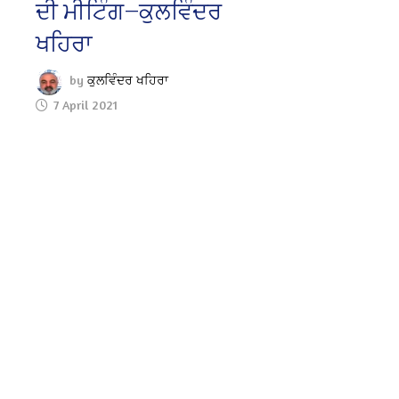
ਦੀ ਮੀਟਿੰਗ—ਕੁਲਵਿੰਦਰ
ਖਹਿਰਾ
by
ਕੁਲਵਿੰਦਰ ਖਹਿਰਾ
7 April 2021