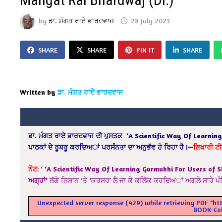
by
ਡਾ. ਮੰਗਤ ਰਾਏ ਭਾਰਦਵਾਜ
28 July 2023
SHARE
SHARE
PIN IT
SHARE
Written by
ਡਾ. ਮੰਗਤ ਰਾਏ ਭਾਰਦਵਾਜ
ਡਾ
. ਮੰਗਤ ਰਾਏ ਭਾਰਦਵਾਜ
ਦੀ ਪੁਸਤਕ
‘A Scientific Way Of Learnin
ਪਾਠਕਾਂ
ਦੇ
ਰੂਬਰੂ
ਕਰਦਿਅਾਂ
ਪਰਸੰਨਤਾ
ਦਾ
ਅਨੁਭੱਵ
ਹੋ
ਰਿਹਾ
ਹੈ।
—
ਲਿਖਾਰੀ
ਟ
ਨੋਟ
: ‘
‘A Scientific Way Of Learning Gurmukhi For Users of 
ਅਗ੍ਹਾਂ’
ਲੱਗੇ ਨਿਸ਼ਾਨ ‘ਤੇ ‘ਕਰਸਰ’ ਲੈ ਜਾ ਕੇ ਕਲਿੱਕ ਕਰਦਿਅਾਂ ਅਗਲੇ ਸਾਰੇ
Unexpected server response (429) while retrieving PDF "h
BOOK-Col