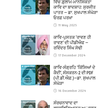
ਵਿੱਚ ਗ਼ੁਲਾਮ-ਮਾਨਸਿਕਤਾ
ਕਾਵਿ ਦਾ ਬਾਦਸ਼ਾਹ: ਸੁਰਜੀਤ
ਪਾਤਰ — ਡਾ. ਸੁਖਪਾਲ ਸੰਘੇੜਾ
ਓਰਫ਼ ਪਰਖ਼ਾ
11 May 2025
ਕਾਵਿ-ਪੁਸਤਕ ‘ਰਾਵਣ ਹੀ
ਰਾਵਣ’ ਦੀ ਪੀਡੀਐਫ —
ਰਵਿੰਦਰ ਸਿੰਘ ਸੋਢੀ
17 December 2024
ਕਾਵਿ-ਸੰਗ੍ਰਹਿ ‘ਕਿੱਸਿਆਂ ਦੇ
ਕੈਦੀ’, ਸੰਸਕਰਨ-2 ਦੀ PDF
(ਪੀ.ਡੀ.ਐਫ਼.)—ਡਾ. ਸੁਖਪਾਲ
ਸੰਘੇੜਾ
16 December 2024
ਸੰਰਚਨਾਵਾਦ ਦਾ