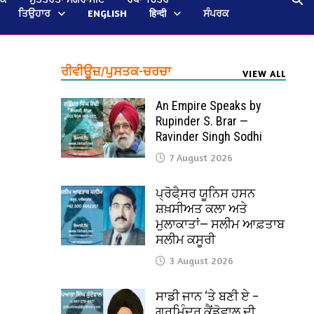
ਤਿਉਹਾਰ
ENGLISH
हिन्दी
ਸੰਪਰਕ
ਰੀਵੀਊਜ਼/ਪੁਸਤਕ-ਚਰਚਾ
VIEW ALL
An Empire Speaks by
Rupinder S. Brar —
Ravinder Singh Sodhi
7 August 2026
ਪ੍ਰੋਫੈ਼ਸਰ ਯੂਨਿਸ ਹਸਨ
ਸ਼ਖ਼ਸੀਅਤ ਕਲਾ ਅਤੇ
ਮੁਲਾਕਾਤਾਂ— ਸਲੀਮ ਆਫ਼ਤਾਬ
ਸਲੀਮ ਕਸੂਰੀ
3 August 2026
ਸਾਡੀ ਜਾਨ ‘ਤੇ ਬਣੀ ਏ –
ਗੁਰਮਿੰਦਰ ਕੈਂਡੋਵਾਲ ਦੀ