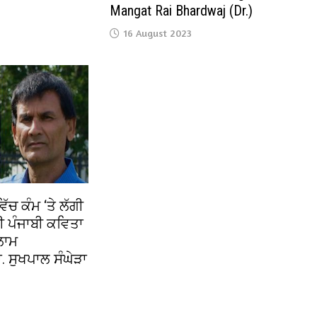
Mangat Rai Bhardwaj (Dr.)
16 August 2023
ੱਚ ਕੰਮ ‘ਤੇ ਲੱਗੀ
ੀ ਪੰਜਾਬੀ ਕਵਿਤਾ
ੁਲਾਮ
 ਸੁਖਪਾਲ ਸੰਘੇੜਾ