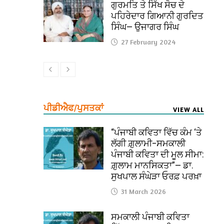
ਗੁਰਮਤਿ ਤੇ ਸਿੱਖ ਸੋਚ ਦੇ
ਪਹਿਰੇਦਾਰ ਗਿਆਨੀ ਗੁਰਦਿਤ
ਸਿੰਘ— ਉਜਾਗਰ ਸਿੰਘ
27 February 2024
ਪੀਡੀਐਫ/ਪੁਸਤਕਾਂ
VIEW ALL
“ਪੰਜਾਬੀ ਕਵਿਤਾ ਵਿੱਚ ਕੰਮ ‘ਤੇ
ਲੱਗੀ ਗ਼ੁਲਾਮੀ–ਸਮਕਾਲੀ
ਪੰਜਾਬੀ ਕਵਿਤਾ ਦੀ ਮੂਲ ਸੀਮਾ:
ਗ਼ੁਲਾਮ ਮਾਨਸਿਕਤਾ”— ਡਾ.
ਸੁਖਪਾਲ ਸੰਘੇੜਾ ਓਰਫ਼ ਪਰਖ਼ਾ
31 March 2026
ਸਮਕਾਲੀ ਪੰਜਾਬੀ ਕਵਿਤਾ