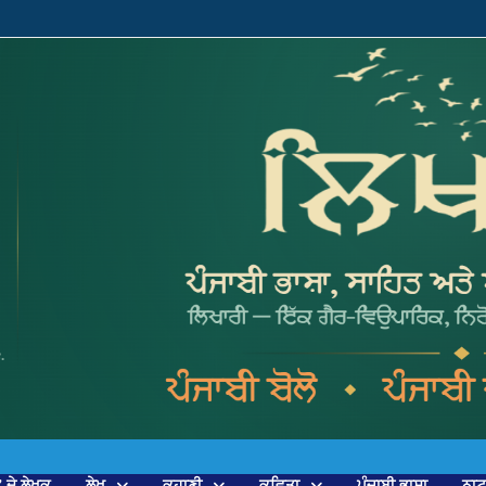
’ ਦੇ ਲੇਖਕ
ਲੇਖ
ਕਹਾਣੀ
ਕਵਿਤਾ
ਪੰਜਾਬੀ ਭਾਸ਼ਾ
ਨਾ