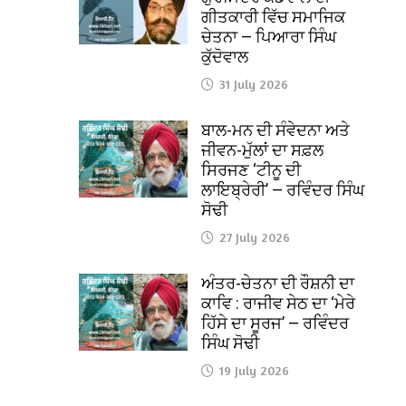
ਗੀਤਕਾਰੀ ਵਿੱਚ ਸਮਾਜਿਕ
ਚੇਤਨਾ — ਪਿਆਰਾ ਸਿੰਘ
ਕੁੱਦੋਵਾਲ
31 July 2026
ਬਾਲ-ਮਨ ਦੀ ਸੰਵੇਦਨਾ ਅਤੇ
ਜੀਵਨ-ਮੁੱਲਾਂ ਦਾ ਸਫ਼ਲ
ਸਿਰਜਣ ‘ਟੀਨੂ ਦੀ
ਲਾਇਬ੍ਰੇਰੀ’ — ਰਵਿੰਦਰ ਸਿੰਘ
ਸੋਢੀ
27 July 2026
ਅੰਤਰ-ਚੇਤਨਾ ਦੀ ਰੌਸ਼ਨੀ ਦਾ
ਕਾਵਿ : ਰਾਜੀਵ ਸੇਠ ਦਾ ‘ਮੇਰੇ
ਹਿੱਸੇ ਦਾ ਸੂਰਜ’ — ਰਵਿੰਦਰ
ਸਿੰਘ ਸੋਢੀ
19 July 2026