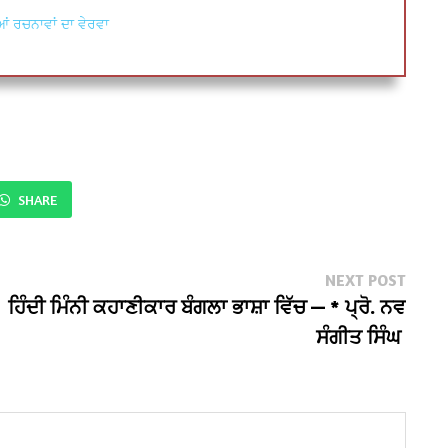
ਂ ਰਚਨਾਵਾਂ ਦਾ ਵੇਰਵਾ
SHARE
Next
NEXT POST
post:
ਹਿੰਦੀ ਮਿੰਨੀ ਕਹਾਣੀਕਾਰ ਬੰਗਲਾ ਭਾਸ਼ਾ ਵਿੱਚ — * ਪ੍ਰੋ. ਨਵ
ਸੰਗੀਤ ਸਿੰਘ