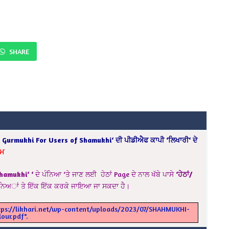
SHARE
g Gurmukhi For Users of Shamukhi
‘
ਦੀ
ਪੀਡੀਐਫ
ਕਾਪੀ
‘
ਲਿਖਾਰੀ
‘
ਦੇ
ੀਮ
Shamukhi
‘
‘
ਦੇ ਪੰਨਿਆ ‘ਤੇ ਜਾਣ ਲਈ ਹੇਠਾਂ Page ਦੇ ਨਾਲ ਖੱਬੇ ਪਾਸੇ
‘ਹੇਠਾਂ/
 ਪੰਨਿਅਾਂ ਤੇ ਇੱਕ ਇੱਕ ਕਰਕੇ ਜਾਇਆ ਜਾ ਸਕਦਾ ਹੈ।
ttps://likhari.net/wp-content/uploads/2023/07/SHAHMUKHI-
our.pdf".