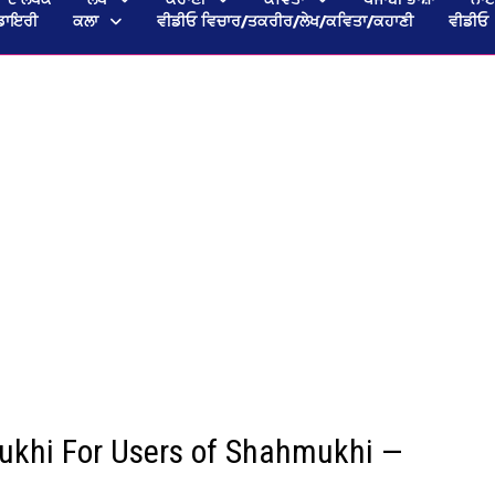
ਡਾਇਰੀ
ਕਲਾ
ਵੀਡੀਓ ਵਿਚਾਰ/ਤਕਰੀਰ/ਲੇਖ/ਕਵਿਤਾ/ਕਹਾਣੀ
ਵੀਡੀਓ
mukhi For Users of Shahmukhi —