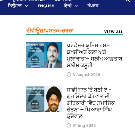
ਤਿਉਹਾਰ
ENGLISH
हिन्दी
ਸੰਪਰਕ
ਰੀਵੀਊਜ਼/ਪੁਸਤਕ-ਚਰਚਾ
VIEW ALL
ਪ੍ਰੋਫੈ਼ਸਰ ਯੂਨਿਸ ਹਸਨ
ਸ਼ਖ਼ਸੀਅਤ ਕਲਾ ਅਤੇ
ਮੁਲਾਕਾਤਾਂ— ਸਲੀਮ ਆਫ਼ਤਾਬ
ਸਲੀਮ ਕਸੂਰੀ
3 August 2026
ਸਾਡੀ ਜਾਨ ‘ਤੇ ਬਣੀ ਏ –
ਗੁਰਮਿੰਦਰ ਕੈਂਡੋਵਾਲ ਦੀ
ਗੀਤਕਾਰੀ ਵਿੱਚ ਸਮਾਜਿਕ
ਚੇਤਨਾ — ਪਿਆਰਾ ਸਿੰਘ
ਕੁੱਦੋਵਾਲ
31 July 2026