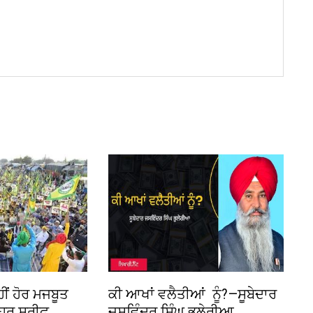
ੀਂ ਹੋਰ ਮਜਬੂਤ
ਕੀ ਆਖਾਂ ਵਲੈਤੀਆਂ ਨੂੰ?—ਸੂਬੇਦਾਰ
ਰ ਸ਼ਰੀਫ਼,
ਜਸਵਿੰਦਰ ਸਿੰਘ ਭੁਲੇਰੀਆ