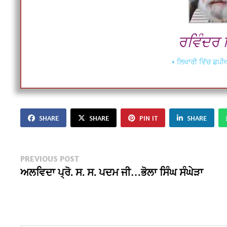
ਰਵਿੰਦਰ ਸ
+ ਲਿਖਾਰੀ ਵਿੱਚ ਛਪੀਆ
SHARE
SHARE
PIN IT
SHARE
Post
Previous
PREVIOUS POST
post:
ਅਲਵਿਦਾ ਪ੍ਰੋ. ਸ. ਸ. ਪਦਮ ਜੀ…ਭੋਲਾ ਸਿੰਘ ਸੰਘੇੜਾ
navigation