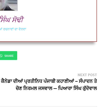
ਿੰਘ ਸੋਢੀ
ਂ ਰਚਨਾਵਾਂ ਦਾ ਵੇਰਵਾ
SHARE
Next
NEXT POST
post:
ਕੈਨੇਡਾ ਦੀਆਂ ਪ੍ਰਤੀਨਿਧ ਪੰਜਾਬੀ ਕਹਾਣੀਆਂ – ਸੰਪਾਦਨ ਤੇ
ਚੋਣ ਨਿਰਮਲ ਜਸਵਾਲ — ਪਿਆਰਾ ਸਿੰਘ ਕੁੱਦੋਵਾਲ