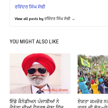
ਰਵਿੰਦਰ ਸਿੰਘ ਸੋਢੀ
View all posts by ਰਵਿੰਦਰ ਸਿੰਘ ਸੋਢੀ →
YOU MIGHT ALSO LIKE
ਇੰਡੋ ਕੈਨੇਡੀਅਨ ਪੰਜਾਬੀਆਂ ਨੇ
ਏਕਤਾ ਕਮਜ਼ੋਰ ਨਹ
ਕੈਨੇਡਾ ਦੀਆਂ ਫੈਡਰਲ ਚੋਣਾ ਵਿੱਚ
ਕਰਨ ਦੀ ਲੋੜ—ਕੇਹ