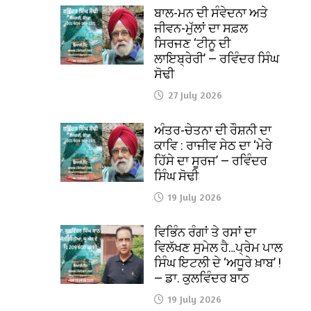
ਬਾਲ-ਮਨ ਦੀ ਸੰਵੇਦਨਾ ਅਤੇ
ਜੀਵਨ-ਮੁੱਲਾਂ ਦਾ ਸਫ਼ਲ
ਸਿਰਜਣ ‘ਟੀਨੂ ਦੀ
ਲਾਇਬ੍ਰੇਰੀ’ — ਰਵਿੰਦਰ ਸਿੰਘ
ਸੋਢੀ
27 July 2026
ਅੰਤਰ-ਚੇਤਨਾ ਦੀ ਰੌਸ਼ਨੀ ਦਾ
ਕਾਵਿ : ਰਾਜੀਵ ਸੇਠ ਦਾ ‘ਮੇਰੇ
ਹਿੱਸੇ ਦਾ ਸੂਰਜ’ — ਰਵਿੰਦਰ
ਸਿੰਘ ਸੋਢੀ
19 July 2026
ਵਿਭਿੰਨ ਰੰਗਾਂ ਤੇ ਰਸਾਂ ਦਾ
ਵਿਲੱਖਣ ਸੁਮੇਲ ਹੈ…ਪ੍ਰੇਮ ਪਾਲ
ਸਿੰਘ ਇਟਲੀ ਦੇ ‘ਅਧੂਰੇ ਖ਼ਾਬ’ !
— ਡਾ. ਕੁਲਵਿੰਦਰ ਬਾਠ
19 July 2026