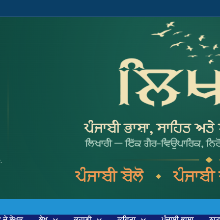
’ ਦੇ ਲੇਖਕ
ਲੇਖ
ਕਹਾਣੀ
ਕਵਿਤਾ
ਪੰਜਾਬੀ ਭਾਸ਼ਾ
ਨਾ