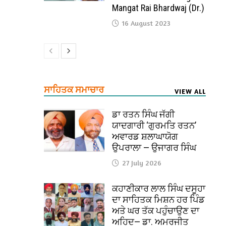
Mangat Rai Bhardwaj (Dr.)
16 August 2023
ਸਾਹਿਤਕ ਸਮਾਚਾਰ
VIEW ALL
ਡਾ ਰਤਨ ਸਿੰਘ ਜੱਗੀ
ਯਾਦਗਾਰੀ ‘ਗੁਰਮਤਿ ਰਤਨ’
ਅਵਾਰਡ ਸ਼ਲਾਘਾਯੋਗ
ਉਪਰਾਲਾ — ਉਜਾਗਰ ਸਿੰਘ
27 July 2026
ਕਹਾਣੀਕਾਰ ਲਾਲ ਸਿੰਘ ਦਸੂਹਾ
ਦਾ ਸਾਹਿਤਕ ਮਿਸ਼ਨ ਹਰ ਪਿੰਡ
ਅਤੇ ਘਰ ਤੱਕ ਪਹੁੰਚਾਉਣ ਦਾ
ਅਹਿਦ— ਡਾ. ਅਮਰਜੀਤ