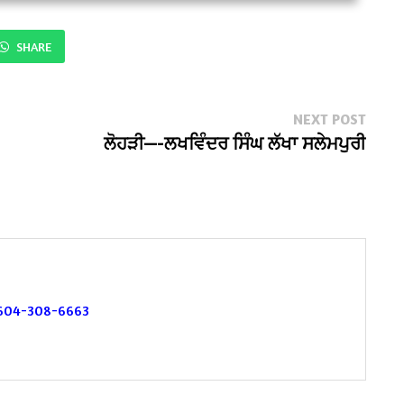
SHARE
Next
NEXT POST
post:
ਲੋਹੜੀ—-ਲਖਵਿੰਦਰ ਸਿੰਘ ਲੱਖਾ ਸਲੇਮਪੁਰੀ
604-308-6663