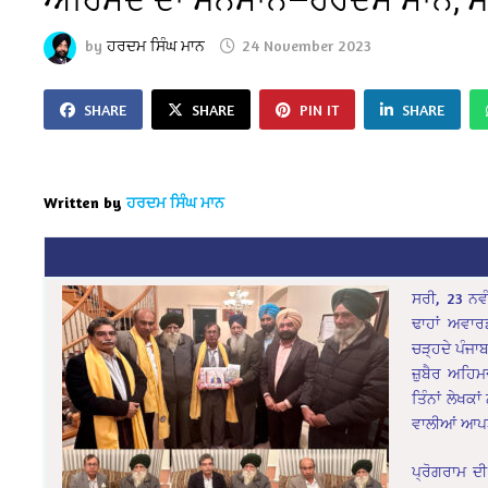
by
ਹਰਦਮ ਸਿੰਘ ਮਾਨ
24 November 2023
SHARE
SHARE
PIN IT
SHARE
Written by
ਹਰਦਮ ਸਿੰਘ ਮਾਨ
ਸਰੀ, 23 ਨਵ
ਢਾਹਾਂ ਅਵਾਰ
ਚੜ੍ਹਦੇ ਪੰਜ
ਜ਼ੁਬੈਰ ਅਹਿ
ਤਿੰਨਾਂ ਲੇਖਕ
ਵਾਲੀਆਂ ਆਪਣੀ
ਪ੍ਰੋਗਰਾਮ ਦੀ