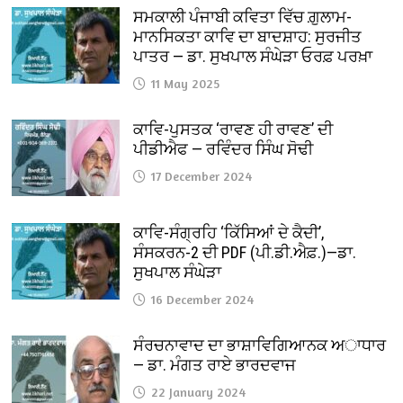
ਸਮਕਾਲੀ ਪੰਜਾਬੀ ਕਵਿਤਾ ਵਿੱਚ ਗ਼ੁਲਾਮ-
ਮਾਨਸਿਕਤਾ ਕਾਵਿ ਦਾ ਬਾਦਸ਼ਾਹ: ਸੁਰਜੀਤ
ਪਾਤਰ — ਡਾ. ਸੁਖਪਾਲ ਸੰਘੇੜਾ ਓਰਫ਼ ਪਰਖ਼ਾ
11 May 2025
ਕਾਵਿ-ਪੁਸਤਕ ‘ਰਾਵਣ ਹੀ ਰਾਵਣ’ ਦੀ
ਪੀਡੀਐਫ — ਰਵਿੰਦਰ ਸਿੰਘ ਸੋਢੀ
17 December 2024
ਕਾਵਿ-ਸੰਗ੍ਰਹਿ ‘ਕਿੱਸਿਆਂ ਦੇ ਕੈਦੀ’,
ਸੰਸਕਰਨ-2 ਦੀ PDF (ਪੀ.ਡੀ.ਐਫ਼.)—ਡਾ.
ਸੁਖਪਾਲ ਸੰਘੇੜਾ
16 December 2024
ਸੰਰਚਨਾਵਾਦ ਦਾ ਭਾਸ਼ਾਵਿਗਿਆਨਕ ਅਾਧਾਰ
— ਡਾ. ਮੰਗਤ ਰਾਏ ਭਾਰਦਵਾਜ
22 January 2024