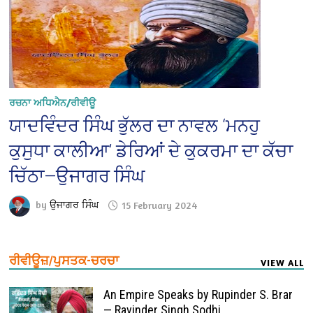
ਰਚਨਾ ਅਧਿਐਨ/ਰੀਵੀਊ
ਯਾਦਵਿੰਦਰ ਸਿੰਘ ਭੁੱਲਰ ਦਾ ਨਾਵਲ ‘ਮਨਹੁ
ਕੁਸੁਧਾ ਕਾਲੀਆ’ ਡੇਰਿਆਂ ਦੇ ਕੁਕਰਮਾ ਦਾ ਕੱਚਾ
ਚਿੱਠਾ—ਉਜਾਗਰ ਸਿੰਘ
by
ਉਜਾਗਰ ਸਿੰਘ
15 February 2024
ਰੀਵੀਊਜ਼/ਪੁਸਤਕ-ਚਰਚਾ
VIEW ALL
An Empire Speaks by Rupinder S. Brar
— Ravinder Singh Sodhi