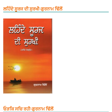
ਲਹਿੰਦੇ ਸੂਰਜ ਦੀ ਸੁਰਖੀ-ਗੁਰਨਾਮ ਢਿੱਲੋਂ
ਓੜਕਿ ਸਚਿ ਰਹੀ-ਗੁਰਨਾਮ ਢਿੱਲੋਂ