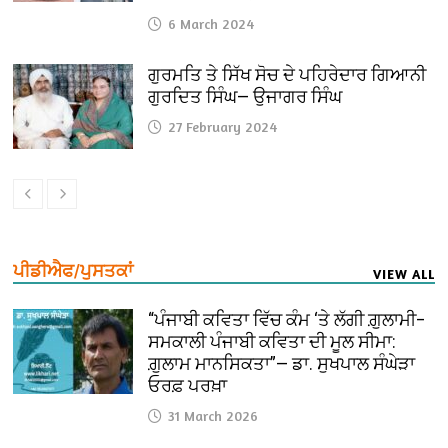
6 March 2024
ਗੁਰਮਤਿ ਤੇ ਸਿੱਖ ਸੋਚ ਦੇ ਪਹਿਰੇਦਾਰ ਗਿਆਨੀ
ਗੁਰਦਿਤ ਸਿੰਘ— ਉਜਾਗਰ ਸਿੰਘ
27 February 2024
ਪੀਡੀਐਫ/ਪੁਸਤਕਾਂ
VIEW ALL
“ਪੰਜਾਬੀ ਕਵਿਤਾ ਵਿੱਚ ਕੰਮ ‘ਤੇ ਲੱਗੀ ਗ਼ੁਲਾਮੀ–
ਸਮਕਾਲੀ ਪੰਜਾਬੀ ਕਵਿਤਾ ਦੀ ਮੂਲ ਸੀਮਾ:
ਗ਼ੁਲਾਮ ਮਾਨਸਿਕਤਾ”— ਡਾ. ਸੁਖਪਾਲ ਸੰਘੇੜਾ
ਓਰਫ਼ ਪਰਖ਼ਾ
31 March 2026