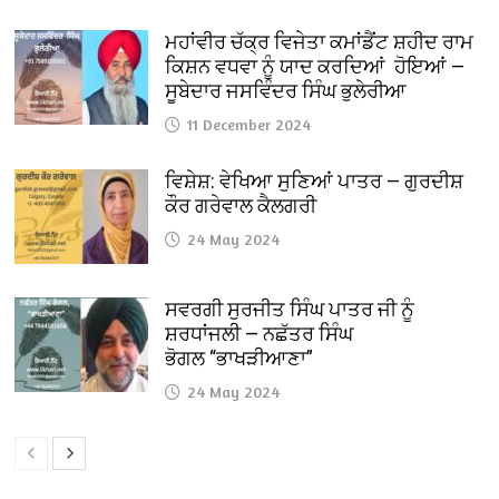
ਮਹਾਂਵੀਰ ਚੱਕ੍ਰ ਵਿਜੇਤਾ ਕਮਾਂਡੈਂਟ ਸ਼ਹੀਦ ਰਾਮ
ਕਿਸ਼ਨ ਵਧਵਾ ਨੂੰ ਯਾਦ ਕਰਦਿਆਂ ਹੋਇਆਂ —
ਸੂਬੇਦਾਰ ਜਸਵਿੰਦਰ ਸਿੰਘ ਭੁਲੇਰੀਆ
11 December 2024
ਵਿਸ਼ੇਸ਼: ਵੇਖਿਆ ਸੁਣਿਆਂ ਪਾਤਰ — ਗੁਰਦੀਸ਼
ਕੌਰ ਗਰੇਵਾਲ ਕੈਲਗਰੀ
24 May 2024
ਸਵਰਗੀ ਸੁਰਜੀਤ ਸਿੰਘ ਪਾਤਰ ਜੀ ਨੂੰ
ਸ਼ਰਧਾਂਜਲੀ — ਨਛੱਤਰ ਸਿੰਘ
ਭੋਗਲ “ਭਾਖੜੀਆਣਾ”
24 May 2024