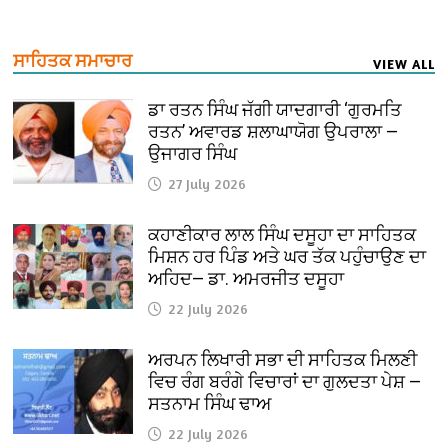
ਸਾਹਿਤਕ ਸਮਾਚਾਰ
VIEW ALL
ਡਾ ਰਤਨ ਸਿੰਘ ਜੱਗੀ ਯਾਦਗਾਰੀ ‘ਗੁਰਮਤਿ
ਰਤਨ’ ਅਵਾਰਡ ਸ਼ਲਾਘਾਯੋਗ ਉਪਰਾਲਾ —
ਉਜਾਗਰ ਸਿੰਘ
27 July 2026
ਕਹਾਣੀਕਾਰ ਲਾਲ ਸਿੰਘ ਦਸੂਹਾ ਦਾ ਸਾਹਿਤਕ
ਮਿਸ਼ਨ ਹਰ ਪਿੰਡ ਅਤੇ ਘਰ ਤੱਕ ਪਹੁੰਚਾਉਣ ਦਾ
ਅਹਿਦ— ਡਾ. ਅਮਰਜੀਤ ਦਸੂਹਾ
22 July 2026
ਅਰਪਨ ਲਿਖਾਰੀ ਸਭਾ ਦੀ ਸਾਹਿਤਕ ਮਿਲਣੀ
ਵਿਚ ਰੰਗ ਬਰੰਗੇ ਵਿਚਾਰਾਂ ਦਾ ਗੁਲਦਤਾ ਪੇਸ਼ —
ਸਤਨਾਮ ਸਿੰਘ ਢਾਅ
22 July 2026