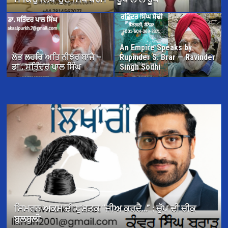
An Empire Speaks by
ਲੋਭ ਲਹਰਿ ਅਤਿ ਨੀਝਰ ਬਾਜੈ —
Rupinder S. Brar — Ravinder
ਡਾ . ਸਤਿੰਦਰ ਪਾਲ ਸਿੰਘ
Singh Sodhi
ਡਾ. ਗੁਰਦੇਵ ਸਿੰਘ ਘਣਗਸ ਦੀ ਕਵਿਤਾ ਪ੍ਰੇਰਨਾ ਤੇ ਉਤਸ਼ਾਹ
ਜਗਾਉਂਦੀ ਹੈ—ਡਾ: ਪ੍ਰੀਤਮ ਸਿੰਘ ਕੈਂਬੋ