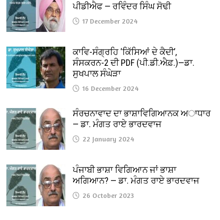
ਪੀਡੀਐਫ — ਰਵਿੰਦਰ ਸਿੰਘ ਸੋਢੀ
17 December 2024
ਕਾਵਿ-ਸੰਗ੍ਰਹਿ ‘ਕਿੱਸਿਆਂ ਦੇ ਕੈਦੀ’,
ਸੰਸਕਰਨ-2 ਦੀ PDF (ਪੀ.ਡੀ.ਐਫ਼.)—ਡਾ.
ਸੁਖਪਾਲ ਸੰਘੇੜਾ
16 December 2024
ਸੰਰਚਨਾਵਾਦ ਦਾ ਭਾਸ਼ਾਵਿਗਿਆਨਕ ਅਾਧਾਰ
— ਡਾ. ਮੰਗਤ ਰਾਏ ਭਾਰਦਵਾਜ
22 January 2024
ਪੰਜਾਬੀ ਭਾਸ਼ਾ ਵਿਗਿਆਨ ਜਾਂ ਭਾਸ਼ਾ
ਅਗਿਆਨ? — ਡਾ. ਮੰਗਤ ਰਾਏ ਭਾਰਦਵਾਜ
26 October 2023