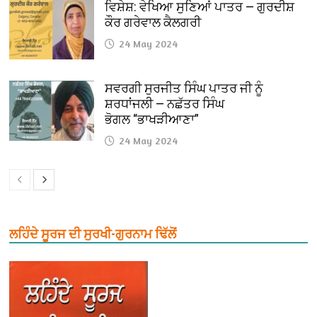
ਵਿਸ਼ੇਸ਼: ਵੇਖਿਆ ਸੁਣਿਆਂ ਪਾਤਰ — ਗੁਰਦੀਸ਼
ਕੌਰ ਗਰੇਵਾਲ ਕੈਲਗਰੀ
24 May 2024
ਸਵਰਗੀ ਸੁਰਜੀਤ ਸਿੰਘ ਪਾਤਰ ਜੀ ਨੂੰ
ਸ਼ਰਧਾਂਜਲੀ — ਨਛੱਤਰ ਸਿੰਘ
ਭੋਗਲ “ਭਾਖੜੀਆਣਾ”
24 May 2024
ਲਹਿੰਦੇ ਸੂਰਜ ਦੀ ਸੁਰਖੀ-ਗੁਰਨਾਮ ਢਿੱਲੋਂ