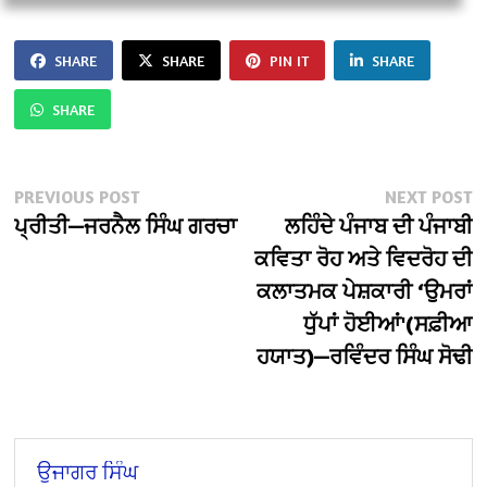
SHARE
SHARE
PIN IT
SHARE
SHARE
Post
Previous
N
PREVIOUS POST
NEXT POST
post:
po
ਪ੍ਰੀਤੀ—ਜਰਨੈਲ ਸਿੰਘ ਗਰਚਾ
ਲਹਿੰਦੇ ਪੰਜਾਬ ਦੀ ਪੰਜਾਬੀ
navigation
ਕਵਿਤਾ ਰੋਹ ਅਤੇ ਵਿਦਰੋਹ ਦੀ
ਕਲਾਤਮਕ ਪੇਸ਼ਕਾਰੀ ‘ਉਮਰਾਂ
ਧੁੱਪਾਂ ਹੋਈਆਂ'(ਸਫ਼ੀਆ
ਹਯਾਤ)—ਰਵਿੰਦਰ ਸਿੰਘ ਸੋਢੀ
ਉਜਾਗਰ ਸਿੰਘ