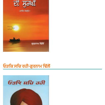
ਓੜਕਿ ਸਚਿ ਰਹੀ-ਗੁਰਨਾਮ ਢਿੱਲੋਂ