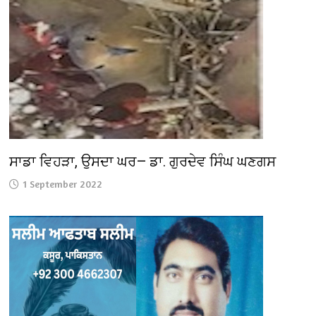
ਸਾਡਾ ਵਿਹੜਾ, ਉਸਦਾ ਘਰ— ਡਾ. ਗੁਰਦੇਵ ਸਿੰਘ ਘਣਗਸ
1 September 2022