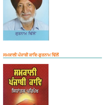
ਸਮਕਾਲੀ ਪੰਜਾਬੀ ਕਾਵਿ-ਗੁਰਨਾਮ ਢਿੱਲੋਂ