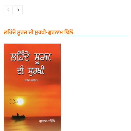
ਲਹਿੰਦੇ ਸੂਰਜ ਦੀ ਸੁਰਖੀ-ਗੁਰਨਾਮ ਢਿੱਲੋਂ