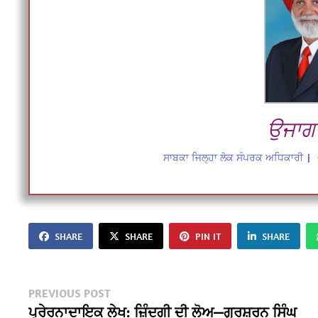
ਉਜਾਗਰ
ਸਾਬਕਾ ਜਿਲ੍ਹਾ ਲੋਕ ਸੰਪਰਕ ਅਧਿਕਾਰੀ
|
SHARE
SHARE
PIN IT
SHARE
Post
Previous
PREVIOUS POST
post:
ਪ੍ਰੇਰਨਾਦਾਇਕ ਲੇਖ: ਜ਼ਿੰਦਗੀ ਦੀ ਲੋਅ—ਗੁਰਸ਼ਰਨ ਸਿੰਘ