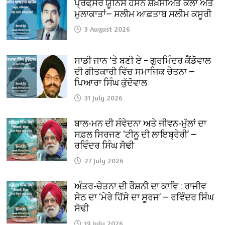
ਪ੍ਰੋਫੈ਼ਸਰ ਯੂਨਿਸ ਹਸਨ ਸ਼ਖ਼ਸੀਅਤ ਕਲਾ ਅਤੇ
ਮੁਲਾਕਾਤਾਂ— ਸਲੀਮ ਆਫ਼ਤਾਬ ਸਲੀਮ ਕਸੂਰੀ
3 August 2026
ਸਾਡੀ ਜਾਨ ‘ਤੇ ਬਣੀ ਏ – ਗੁਰਮਿੰਦਰ ਕੈਂਡੋਵਾਲ
ਦੀ ਗੀਤਕਾਰੀ ਵਿੱਚ ਸਮਾਜਿਕ ਚੇਤਨਾ —
ਪਿਆਰਾ ਸਿੰਘ ਕੁੱਦੋਵਾਲ
31 July 2026
ਬਾਲ-ਮਨ ਦੀ ਸੰਵੇਦਨਾ ਅਤੇ ਜੀਵਨ-ਮੁੱਲਾਂ ਦਾ
ਸਫ਼ਲ ਸਿਰਜਣ ‘ਟੀਨੂ ਦੀ ਲਾਇਬ੍ਰੇਰੀ’ —
ਰਵਿੰਦਰ ਸਿੰਘ ਸੋਢੀ
27 July 2026
ਅੰਤਰ-ਚੇਤਨਾ ਦੀ ਰੌਸ਼ਨੀ ਦਾ ਕਾਵਿ : ਰਾਜੀਵ
ਸੇਠ ਦਾ ‘ਮੇਰੇ ਹਿੱਸੇ ਦਾ ਸੂਰਜ’ — ਰਵਿੰਦਰ ਸਿੰਘ
ਸੋਢੀ
19 July 2026