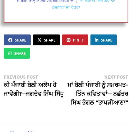
ਸਾਬਕਾ ਜਿਲ੍ਹਾ ਲੋਕ ਸੰਪਰਕ ਅਧਿਕਾਰੀ
|
+ ਲਿਖਾਰੀ ਵਿੱਚ ਛਪੀਆਂ
ਰਚਨਾਵਾਂ ਦਾ ਵੇਰਵਾ
SHARE
SHARE
PIN IT
SHARE
SHARE
Post
Previous
N
PREVIOUS POST
NEXT POST
post:
po
ਕੀ ਪੰਜਾਬੀ ਬੋਲੀ ਅਲੋਪ ਹੋ
ਮਾਂ ਬੋਲੀ ਪੰਜਾਬੀ ਨੂੰ ਸਮਰਪਤ-
navigation
ਜਾਵੇਗੀ?—ਜਗਦੇਵ ਸਿੰਘ ਸਿੱਧੂ
ਤਿੰਨ ਕਵਿਤਾਵਾਂ— ਨਛੱਤਰ
ਸਿਘ ਭੋਗਲ “ਭਾਖੜੀਆਣਾ”