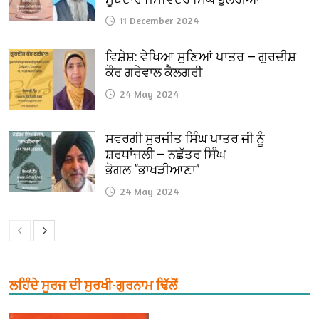
11 December 2024
ਵਿਸ਼ੇਸ਼: ਵੇਖਿਆ ਸੁਣਿਆਂ ਪਾਤਰ — ਗੁਰਦੀਸ਼
ਕੌਰ ਗਰੇਵਾਲ ਕੈਲਗਰੀ
24 May 2024
ਸਵਰਗੀ ਸੁਰਜੀਤ ਸਿੰਘ ਪਾਤਰ ਜੀ ਨੂੰ
ਸ਼ਰਧਾਂਜਲੀ — ਨਛੱਤਰ ਸਿੰਘ
ਭੋਗਲ “ਭਾਖੜੀਆਣਾ”
24 May 2024
ਲਹਿੰਦੇ ਸੂਰਜ ਦੀ ਸੁਰਖੀ-ਗੁਰਨਾਮ ਢਿੱਲੋਂ