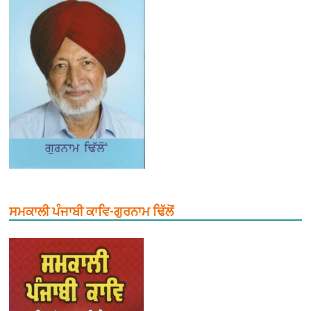
ਸਮਕਾਲੀ ਪੰਜਾਬੀ ਕਾਵਿ-ਗੁਰਨਾਮ ਢਿੱਲੋਂ