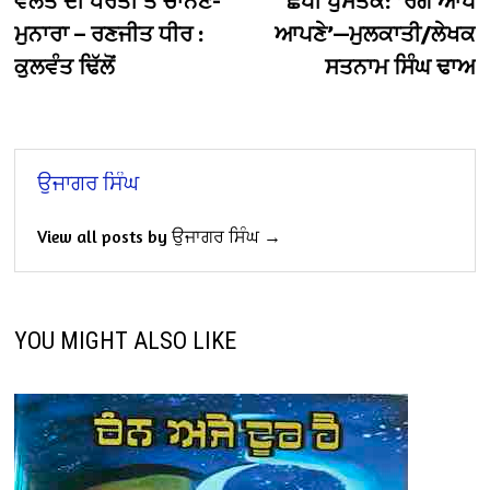
ਵਲੈਤ ਦੀ ਧਰਤੀ ਤੇ ਚਾਨਣ-
ਛਪੀ ਪੁਸਤਕ: ’ਰੰਗ ਆਪੋ
ਮੁਨਾਰਾ – ਰਣਜੀਤ ਧੀਰ :
ਆਪਣੇ’—ਮੁਲਕਾਤੀ/ਲੇਖਕ
ਕੁਲਵੰਤ ਢਿੱਲੋਂ
ਸਤਨਾਮ ਸਿੰਘ ਢਾਅ
ਉਜਾਗਰ ਸਿੰਘ
View all posts by ਉਜਾਗਰ ਸਿੰਘ →
YOU MIGHT ALSO LIKE