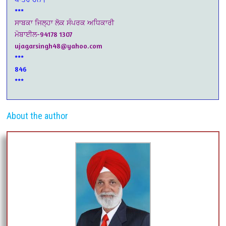
***
ਸਾਬਕਾ ਜਿਲ੍ਹਾ ਲੋਕ ਸੰਪਰਕ ਅਧਿਕਾਰੀ
ਮੋਬਾਈਲ-94178 1307
ujagarsingh48@yahoo.com
***
846
***
About the author