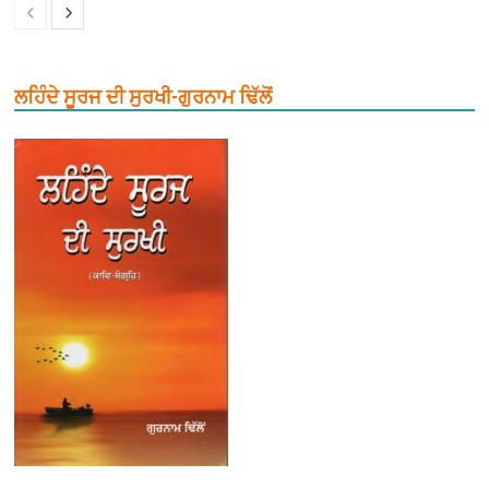
ਲਹਿੰਦੇ ਸੂਰਜ ਦੀ ਸੁਰਖੀ-ਗੁਰਨਾਮ ਢਿੱਲੋਂ