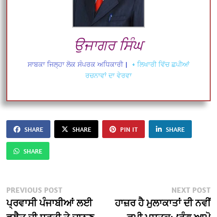
ਉਜਾਗਰ ਸਿੰਘ
ਸਾਬਕਾ ਜਿਲ੍ਹਾ ਲੋਕ ਸੰਪਰਕ ਅਧਿਕਾਰੀ
|
+ ਲਿਖਾਰੀ ਵਿੱਚ ਛਪੀਆਂ
ਰਚਨਾਵਾਂ ਦਾ ਵੇਰਵਾ
SHARE
SHARE
PIN IT
SHARE
SHARE
Post
Previous
N
PREVIOUS POST
NEXT POST
post:
po
ਪ੍ਰਵਾਸੀ ਪੰਜਾਬੀਆਂ ਲਈ
ਹਾਜ਼ਰ ਹੈ ਮੁਲਾਕਾਤਾਂ ਦੀ ਨਵੀਂ
navigation