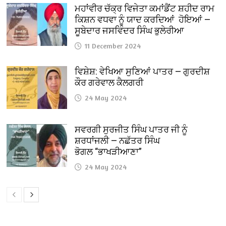
ਮਹਾਂਵੀਰ ਚੱਕ੍ਰ ਵਿਜੇਤਾ ਕਮਾਂਡੈਂਟ ਸ਼ਹੀਦ ਰਾਮ
ਕਿਸ਼ਨ ਵਧਵਾ ਨੂੰ ਯਾਦ ਕਰਦਿਆਂ ਹੋਇਆਂ —
ਸੂਬੇਦਾਰ ਜਸਵਿੰਦਰ ਸਿੰਘ ਭੁਲੇਰੀਆ
11 December 2024
ਵਿਸ਼ੇਸ਼: ਵੇਖਿਆ ਸੁਣਿਆਂ ਪਾਤਰ — ਗੁਰਦੀਸ਼
ਕੌਰ ਗਰੇਵਾਲ ਕੈਲਗਰੀ
24 May 2024
ਸਵਰਗੀ ਸੁਰਜੀਤ ਸਿੰਘ ਪਾਤਰ ਜੀ ਨੂੰ
ਸ਼ਰਧਾਂਜਲੀ — ਨਛੱਤਰ ਸਿੰਘ
ਭੋਗਲ “ਭਾਖੜੀਆਣਾ”
24 May 2024