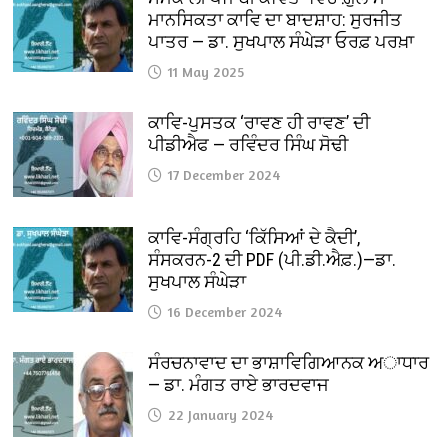
ਮਾਨਸਿਕਤਾ ਕਾਵਿ ਦਾ ਬਾਦਸ਼ਾਹ: ਸੁਰਜੀਤ
ਪਾਤਰ — ਡਾ. ਸੁਖਪਾਲ ਸੰਘੇੜਾ ਓਰਫ਼ ਪਰਖ਼ਾ
11 May 2025
ਕਾਵਿ-ਪੁਸਤਕ ‘ਰਾਵਣ ਹੀ ਰਾਵਣ’ ਦੀ
ਪੀਡੀਐਫ — ਰਵਿੰਦਰ ਸਿੰਘ ਸੋਢੀ
17 December 2024
ਕਾਵਿ-ਸੰਗ੍ਰਹਿ ‘ਕਿੱਸਿਆਂ ਦੇ ਕੈਦੀ’,
ਸੰਸਕਰਨ-2 ਦੀ PDF (ਪੀ.ਡੀ.ਐਫ਼.)—ਡਾ.
ਸੁਖਪਾਲ ਸੰਘੇੜਾ
16 December 2024
ਸੰਰਚਨਾਵਾਦ ਦਾ ਭਾਸ਼ਾਵਿਗਿਆਨਕ ਅਾਧਾਰ
— ਡਾ. ਮੰਗਤ ਰਾਏ ਭਾਰਦਵਾਜ
22 January 2024