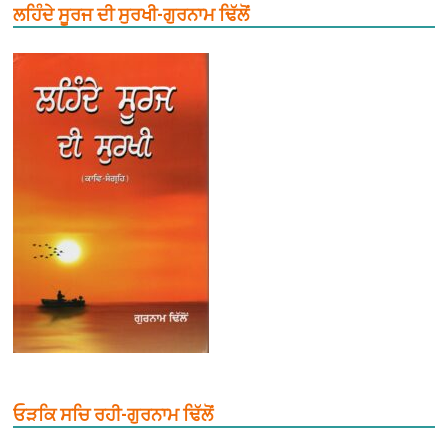
ਲਹਿੰਦੇ ਸੂਰਜ ਦੀ ਸੁਰਖੀ-ਗੁਰਨਾਮ ਢਿੱਲੋਂ
ਓੜਕਿ ਸਚਿ ਰਹੀ-ਗੁਰਨਾਮ ਢਿੱਲੋਂ