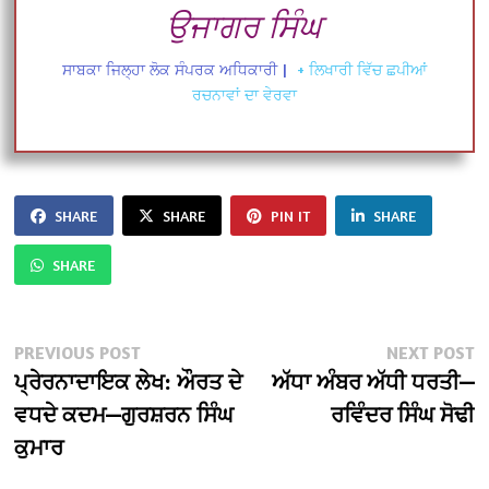
ਉਜਾਗਰ ਸਿੰਘ
ਸਾਬਕਾ ਜਿਲ੍ਹਾ ਲੋਕ ਸੰਪਰਕ ਅਧਿਕਾਰੀ
|
+ ਲਿਖਾਰੀ ਵਿੱਚ ਛਪੀਆਂ
ਰਚਨਾਵਾਂ ਦਾ ਵੇਰਵਾ
SHARE
SHARE
PIN IT
SHARE
SHARE
Post
Previous
N
PREVIOUS POST
NEXT POST
post:
po
ਪ੍ਰੇਰਨਾਦਾਇਕ ਲੇਖ: ਔਰਤ ਦੇ
ਅੱਧਾ ਅੰਬਰ ਅੱਧੀ ਧਰਤੀ—
navigation
ਵਧਦੇ ਕਦਮ—ਗੁਰਸ਼ਰਨ ਸਿੰਘ
ਰਵਿੰਦਰ ਸਿੰਘ ਸੋਢੀ
ਕੁਮਾਰ