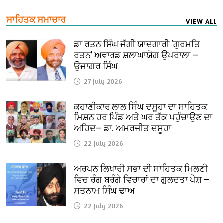
ਸਾਹਿਤਕ ਸਮਾਚਾਰ
VIEW ALL
ਡਾ ਰਤਨ ਸਿੰਘ ਜੱਗੀ ਯਾਦਗਾਰੀ ‘ਗੁਰਮਤਿ
ਰਤਨ’ ਅਵਾਰਡ ਸ਼ਲਾਘਾਯੋਗ ਉਪਰਾਲਾ —
ਉਜਾਗਰ ਸਿੰਘ
27 July 2026
ਕਹਾਣੀਕਾਰ ਲਾਲ ਸਿੰਘ ਦਸੂਹਾ ਦਾ ਸਾਹਿਤਕ
ਮਿਸ਼ਨ ਹਰ ਪਿੰਡ ਅਤੇ ਘਰ ਤੱਕ ਪਹੁੰਚਾਉਣ ਦਾ
ਅਹਿਦ— ਡਾ. ਅਮਰਜੀਤ ਦਸੂਹਾ
22 July 2026
ਅਰਪਨ ਲਿਖਾਰੀ ਸਭਾ ਦੀ ਸਾਹਿਤਕ ਮਿਲਣੀ
ਵਿਚ ਰੰਗ ਬਰੰਗੇ ਵਿਚਾਰਾਂ ਦਾ ਗੁਲਦਤਾ ਪੇਸ਼ —
ਸਤਨਾਮ ਸਿੰਘ ਢਾਅ
22 July 2026