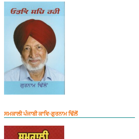
ਸਮਕਾਲੀ ਪੰਜਾਬੀ ਕਾਵਿ-ਗੁਰਨਾਮ ਢਿੱਲੋਂ