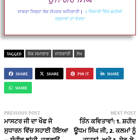
ਸਾਬਕਾ ਜਿਲ੍ਹਾ ਲੋਕ ਸੰਪਰਕ ਅਧਿਕਾਰੀ
|
+ ਲਿਖਾਰੀ ਵਿੱਚ ਛਪੀਆਂ
ਰਚਨਾਵਾਂ ਦਾ ਵੇਰਵਾ
TAGGED
ਸ਼ੋਕ ਸਮਾਚਾਰ
ਜਾਣਕਾਰੀ
ਲੇਖ
SHARE
SHARE
PIN IT
SHARE
SHARE
Post
Previous
N
PREVIOUS POST
NEXT POST
post:
po
ਮਾਸਟਰ ਜੀ ਦਾ ਖੌਫ ਜੋ
ਤਿੰਨ ਕਵਿਤਾਵਾਂ: 1. ਸ਼ਹੀਦ
navigation
ਸੁਧਾਰਨ ਵਿੱਚ ਸਹਾਈ ਹੋਇਆ
ਊਧਮ ਸਿੰਘ ਜੀ, 2. ਕਲਮਾਂ ਨੂੰ
— ਸੰਜੀਵ ਝਾਂਜੀ, ਜਗਰਾਉਂ
ਤਾਹਨਾਂ, ਅਤੇ 3. ਸ਼ੇਰ-ਏ-