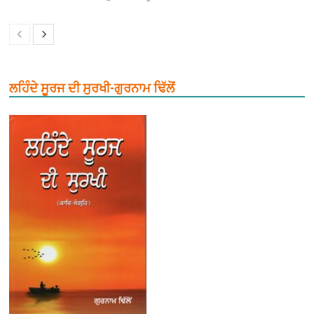
ਲਹਿੰਦੇ ਸੂਰਜ ਦੀ ਸੁਰਖੀ-ਗੁਰਨਾਮ ਢਿੱਲੋਂ