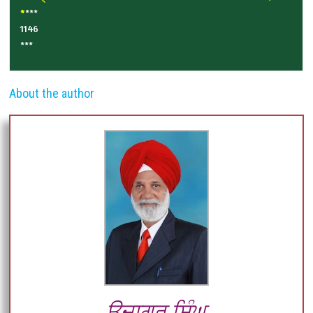
*
***
1146
***
About the author
ਉਜਾਗਰ ਸਿੰਘ