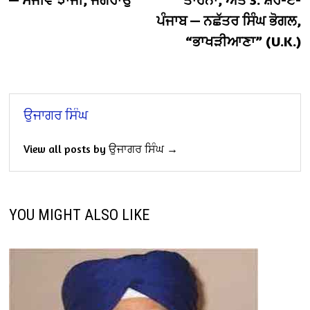
ਪੰਜਾਬ — ਨਛੱਤਰ ਸਿੰਘ ਭੋਗਲ,
“ਭਾਖੜੀਆਣਾ” (U.K.)
ਉਜਾਗਰ ਸਿੰਘ
View all posts by ਉਜਾਗਰ ਸਿੰਘ →
YOU MIGHT ALSO LIKE