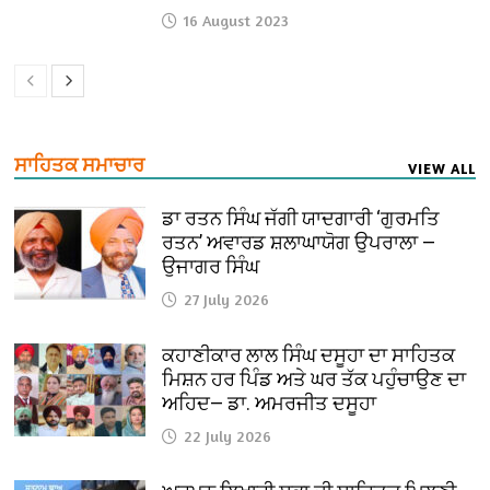
16 August 2023
ਸਾਹਿਤਕ ਸਮਾਚਾਰ
VIEW ALL
ਡਾ ਰਤਨ ਸਿੰਘ ਜੱਗੀ ਯਾਦਗਾਰੀ ‘ਗੁਰਮਤਿ
ਰਤਨ’ ਅਵਾਰਡ ਸ਼ਲਾਘਾਯੋਗ ਉਪਰਾਲਾ —
ਉਜਾਗਰ ਸਿੰਘ
27 July 2026
ਕਹਾਣੀਕਾਰ ਲਾਲ ਸਿੰਘ ਦਸੂਹਾ ਦਾ ਸਾਹਿਤਕ
ਮਿਸ਼ਨ ਹਰ ਪਿੰਡ ਅਤੇ ਘਰ ਤੱਕ ਪਹੁੰਚਾਉਣ ਦਾ
ਅਹਿਦ— ਡਾ. ਅਮਰਜੀਤ ਦਸੂਹਾ
22 July 2026