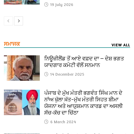
19 July 2026
ਸਮਾਜਕ
VIEW ALL
ਨਿਊਜ਼ੀਲੈਂਡ ਤੋਂ ਆਏ ਵਫ਼ਦ ਦਾ — ਦੇਸ਼ ਭਗਤ
ਯਾਦਗਾਰ ਕਮੇਟੀ ਵੱਲੋਂ ਸਨਮਾਨ
14 December 2025
ਪੰਜਾਬ ਦੇ ਮੁੱਖ ਮੰਤਰੀ ਭਗਵੰਤ ਸਿੰਘ ਮਾਨ ਦੇ
ਨਾਂਅ ਖੁੱਲਾ ਖ਼ੱਤ–ਮੁੱਖ ਮੰਤਰੀ ਸਿਹਤ ਬੀਮਾ
ਯੋਜਨਾ ਅਤੇ ਆਯੁਸ਼ਮਾਨ ਕਾਰਡ ਦਾ ਅਸਲੀ
ਸੱਚ-ਕੱਚ ਦਾ ਚਿੱਠਾ
6 March 2024