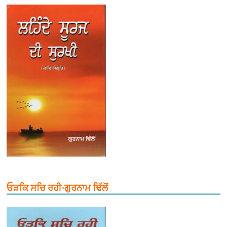
ਓੜਕਿ ਸਚਿ ਰਹੀ-ਗੁਰਨਾਮ ਢਿੱਲੋਂ