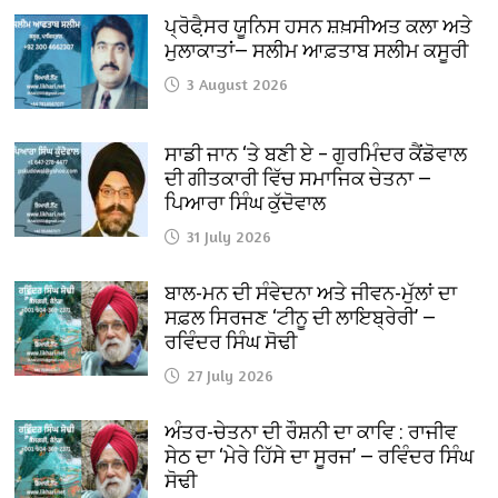
ਪ੍ਰੋਫੈ਼ਸਰ ਯੂਨਿਸ ਹਸਨ ਸ਼ਖ਼ਸੀਅਤ ਕਲਾ ਅਤੇ
ਮੁਲਾਕਾਤਾਂ— ਸਲੀਮ ਆਫ਼ਤਾਬ ਸਲੀਮ ਕਸੂਰੀ
3 August 2026
ਸਾਡੀ ਜਾਨ ‘ਤੇ ਬਣੀ ਏ – ਗੁਰਮਿੰਦਰ ਕੈਂਡੋਵਾਲ
ਦੀ ਗੀਤਕਾਰੀ ਵਿੱਚ ਸਮਾਜਿਕ ਚੇਤਨਾ —
ਪਿਆਰਾ ਸਿੰਘ ਕੁੱਦੋਵਾਲ
31 July 2026
ਬਾਲ-ਮਨ ਦੀ ਸੰਵੇਦਨਾ ਅਤੇ ਜੀਵਨ-ਮੁੱਲਾਂ ਦਾ
ਸਫ਼ਲ ਸਿਰਜਣ ‘ਟੀਨੂ ਦੀ ਲਾਇਬ੍ਰੇਰੀ’ —
ਰਵਿੰਦਰ ਸਿੰਘ ਸੋਢੀ
27 July 2026
ਅੰਤਰ-ਚੇਤਨਾ ਦੀ ਰੌਸ਼ਨੀ ਦਾ ਕਾਵਿ : ਰਾਜੀਵ
ਸੇਠ ਦਾ ‘ਮੇਰੇ ਹਿੱਸੇ ਦਾ ਸੂਰਜ’ — ਰਵਿੰਦਰ ਸਿੰਘ
ਸੋਢੀ