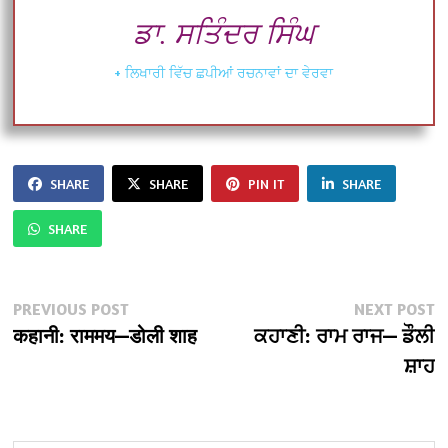
ਡਾ. ਸਤਿੰਦਰ ਸਿੰਘ
+ ਲਿਖਾਰੀ ਵਿੱਚ ਛਪੀਆਂ ਰਚਨਾਵਾਂ ਦਾ ਵੇਰਵਾ
SHARE
SHARE
PIN IT
SHARE
SHARE
Post
Previous
N
PREVIOUS POST
NEXT POST
post:
po
कहानी: राममय—डोली शाह
ਕਹਾਣੀ: ਰਾਮ ਰਾਜ— ਡੌਲੀ
navigation
ਸ਼ਾਹ