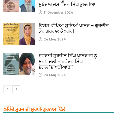
ਸੂਬੇਦਾਰ ਜਸਵਿੰਦਰ ਸਿੰਘ ਭੁਲੇਰੀਆ
11 December 2024
ਵਿਸ਼ੇਸ਼: ਵੇਖਿਆ ਸੁਣਿਆਂ ਪਾਤਰ — ਗੁਰਦੀਸ਼
ਕੌਰ ਗਰੇਵਾਲ ਕੈਲਗਰੀ
24 May 2024
ਸਵਰਗੀ ਸੁਰਜੀਤ ਸਿੰਘ ਪਾਤਰ ਜੀ ਨੂੰ
ਸ਼ਰਧਾਂਜਲੀ — ਨਛੱਤਰ ਸਿੰਘ
ਭੋਗਲ “ਭਾਖੜੀਆਣਾ”
24 May 2024
ਲਹਿੰਦੇ ਸੂਰਜ ਦੀ ਸੁਰਖੀ-ਗੁਰਨਾਮ ਢਿੱਲੋਂ