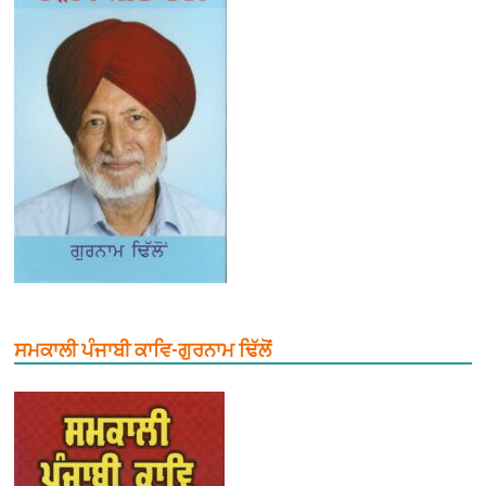
ਸਮਕਾਲੀ ਪੰਜਾਬੀ ਕਾਵਿ-ਗੁਰਨਾਮ ਢਿੱਲੋਂ