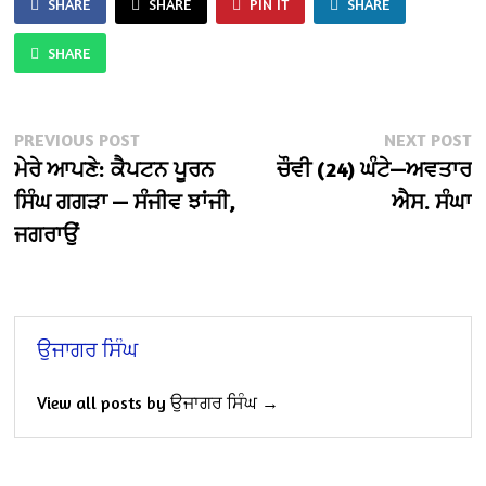
SHARE
SHARE
PIN IT
SHARE
SHARE
Post
Previous
N
PREVIOUS POST
NEXT POST
post:
po
ਮੇਰੇ ਆਪਣੇ: ਕੈਪਟਨ ਪੂਰਨ
ਚੌਵੀ (24) ਘੰਟੇ—ਅਵਤਾਰ
navigation
ਸਿੰਘ ਗਗੜਾ — ਸੰਜੀਵ ਝਾਂਜੀ,
ਐਸ. ਸੰਘਾ
ਜਗਰਾਉਂ
ਉਜਾਗਰ ਸਿੰਘ
View all posts by ਉਜਾਗਰ ਸਿੰਘ →